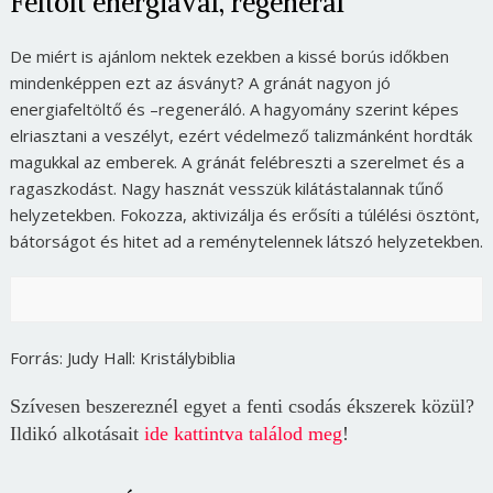
Feltölt energiával, regenerál
De miért is ajánlom nektek ezekben a kissé borús időkben
mindenképpen ezt az ásványt? A gránát nagyon jó
energiafeltöltő és –regeneráló. A hagyomány szerint képes
elriasztani a veszélyt, ezért védelmező talizmánként hordták
magukkal az emberek. A gránát felébreszti a szerelmet és a
ragaszkodást. Nagy hasznát vesszük kilátástalannak tűnő
helyzetekben. Fokozza, aktivizálja és erősíti a túlélési ösztönt,
bátorságot és hitet ad a reménytelennek látszó helyzetekben.
Forrás:
Judy Hall: Kristálybiblia
Szívesen beszereznél egyet a fenti csodás ékszerek közül?
Ildikó alkotásait
ide kattintva találod meg
!