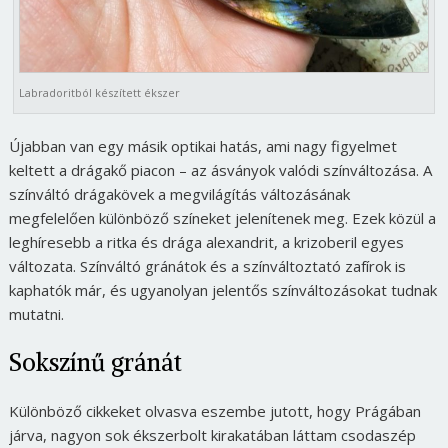
Labradoritból készített ékszer
Újabban van egy másik optikai hatás, ami nagy figyelmet
keltett a drágakő piacon – az ásványok valódi színváltozása. A
színváltó drágakövek a megvilágítás változásának
megfelelően különböző színeket jelenítenek meg. Ezek közül a
leghíresebb a ritka és drága alexandrit, a krizoberil egyes
változata. Színváltó gránátok és a színváltoztató zafírok is
kaphatók már, és ugyanolyan jelentős színváltozásokat tudnak
mutatni.
Sokszínű gránát
Különböző cikkeket olvasva eszembe jutott, hogy Prágában
járva, nagyon sok ékszerbolt kirakatában láttam csodaszép