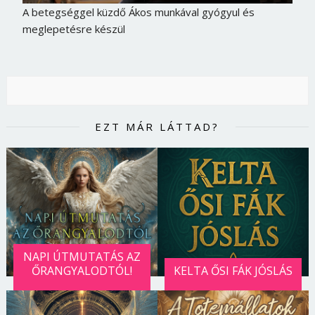
A betegséggel küzdő Ákos munkával gyógyul és
meglepetésre készül
EZT MÁR LÁTTAD?
NAPI ÚTMUTATÁS AZ
ŐRANGYALODTÓL!
KELTA ŐSI FÁK JÓSLÁS