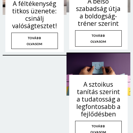
A belső
A féltékenység
szabadság útja
titkos üzenete:
a boldogság-
csinálj
tréner szerint
valóságtesztet!
TOVÁBB
TOVÁBB
OLVASOM
OLVASOM
A sztoikus
tanítás szerint
a tudatosság a
legfontosabb a
fejlődésben
TOVÁBB
OLVASOM