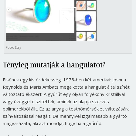
Fotó: Etsy
Tényleg mutatják a hangulatot?
Elsőnek egy kis érdekesség. 1975-ben két amerikai: Joshua
Reynolds és Maris Ambats megalkotta a hangulat által színét
változtató ékszert. A gyűrűt egy olyan folyékony kristállyal
vagy üveggel díszítették, aminek az alapja szerves
polimerekből állt. Ez az anyag a testhőmérséklet változására
színváltozással reagált. De mennyivel izgalmasabb a gyártó
magyarázata, aki azt mondja, hogy ha a gyűrűd: