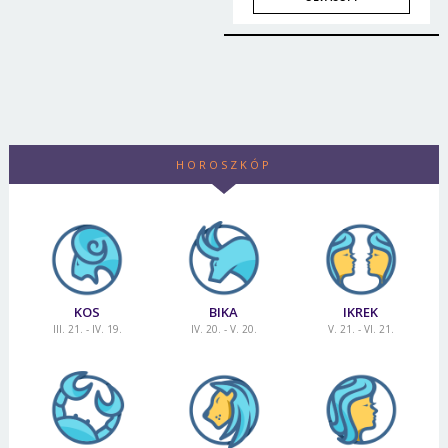
HOROSZKÓP
KOS
BIKA
IKREK
III. 21. - IV. 19.
IV. 20. - V. 20.
V. 21. - VI. 21.