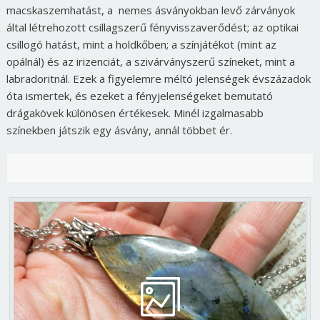
macskaszemhatást, a nemes ásványokban levő zárványok
által létrehozott csillagszerű fényvisszaverődést; az optikai
csillogó hatást, mint a holdkőben; a színjátékot (mint az
opálnál) és az irizenciát, a szivárványszerű színeket, mint a
labradoritnál. Ezek a figyelemre méltó jelenségek évszázadok
óta ismertek, és ezeket a fényjelenségeket bemutató
drágakövek különösen értékesek. Minél izgalmasabb
színekben játszik egy ásvány, annál többet ér.