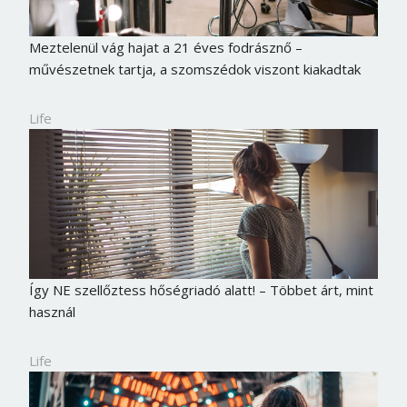
Meztelenül vág hajat a 21 éves fodrásznő –
művészetnek tartja, a szomszédok viszont kiakadtak
Life
Így NE szellőztess hőségriadó alatt! – Többet árt, mint
Borsonline bejelentkezés
használ
E-mail cím vagy felhasználónév
Life