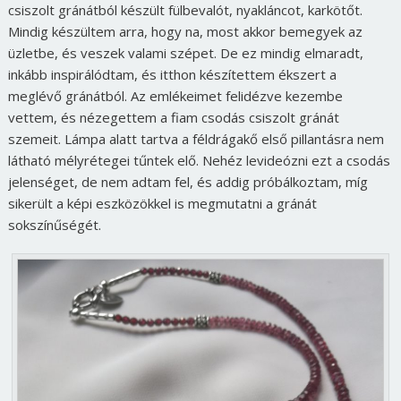
csiszolt gránátból készült fülbevalót, nyakláncot, karkötőt.
Mindig készültem arra, hogy na, most akkor bemegyek az
üzletbe, és veszek valami szépet. De ez mindig elmaradt,
inkább inspirálódtam, és itthon készítettem ékszert a
meglévő gránátból. Az emlékeimet felidézve kezembe
vettem, és nézegettem a fiam csodás csiszolt gránát
szemeit. Lámpa alatt tartva a féldrágakő első pillantásra nem
látható mélyrétegei tűntek elő. Nehéz levideózni ezt a csodás
jelenséget, de nem adtam fel, és addig próbálkoztam, míg
sikerült a képi eszközökkel is megmutatni a gránát
sokszínűségét.