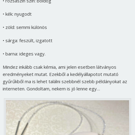
• rózsaszín szín: boldog
• kék: nyugodt
• zöld: semmi különös
• sárga: feszült, izgatott
• barna: ideges vagy.
Mindez inkább csak kémia, ami jelen esetben látványos
eredményeket mutat. Ezekből a kedélyállapotot mutató
gyűrűkből ma is lehet találni szebbnél szebb példányokat az
interneten. Gondoltam, nekem is jó lenne egy…