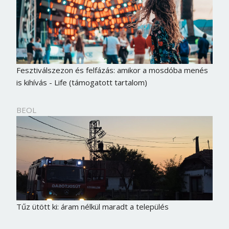
Jelszó
Mégse
Bejelentkezés
Fesztiválszezon és felfázás: amikor a mosdóba menés
is kihívás - Life (támogatott tartalom)
BEOL
Tűz ütött ki: áram nélkül maradt a település