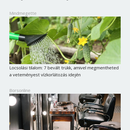
Mindmegette
Locsolási tilalom: 7 bevált trükk, amivel megmentheted
a veteményest vízkorlátozás idején
Borsonline