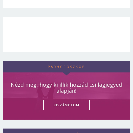
PÁRHOROSZKÓP
Nézd meg, hogy ki illik hozzád csillagjegyed
alapján!
KISZÁMOLOM