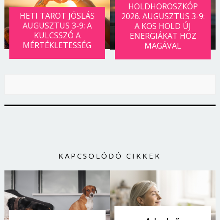
HOLDHOROSZKÓP
HETI TAROT JÓSLÁS
2026. AUGUSZTUS 3-9:
AUGUSZTUS 3-9: A
A KOS HOLD ÚJ
KULCSSZÓ A
ENERGIÁKAT HOZ
MÉRTÉKLETESSÉG
MAGÁVAL
KAPCSOLÓDÓ CIKKEK