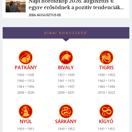
Napi horoszkóp 2026. augusztus 4:
egyre erősödnek a pozitív tendenciák...
2026. AUGUSZTUS 03.
KÍNAI HOROSZKÓP
PATKÁNY
BIVALY
TIGRIS
1936
1948
1937
1949
1938
1950
1960
1972
1961
1973
1962
1974
1984
1996
1985
1997
1986
1998
2008
2020
2009
2021
2010
2022
NYÚL
SÁRKÁNY
KÍGYÓ
1939
1951
1940
1952
1941
1953