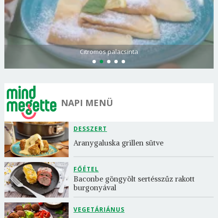
Citromos palacsinta
NAPI MENÜ
DESSZERT
Aranygaluska grillen sütve
FŐÉTEL
Baconbe göngyölt sertésszűz rakott 
burgonyával
VEGETÁRIÁNUS