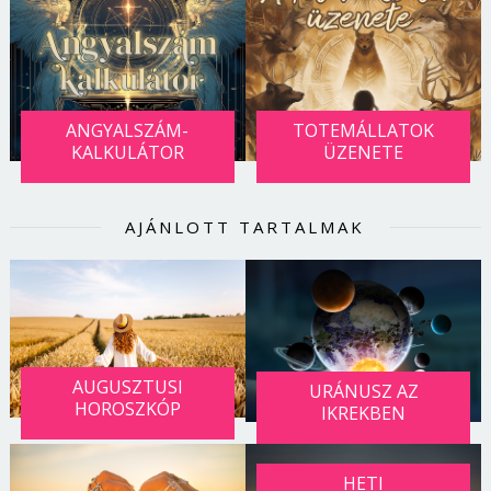
ANGYALSZÁM-
TOTEMÁLLATOK
KALKULÁTOR
ÜZENETE
AJÁNLOTT TARTALMAK
AUGUSZTUSI
URÁNUSZ AZ
HOROSZKÓP
IKREKBEN
HETI