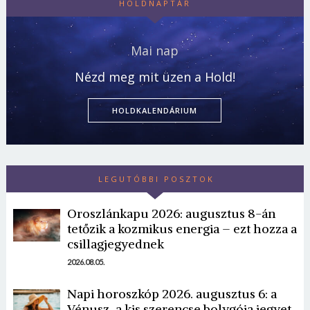
HOLDNAPTÁR
Mai nap
Nézd meg mit üzen a Hold!
HOLDKALENDÁRIUM
LEGUTÓBBI POSZTOK
Oroszlánkapu 2026: augusztus 8-án
tetőzik a kozmikus energia – ezt hozza a
csillagjegyednek
2026.08.05.
Napi horoszkóp 2026. augusztus 6: a
Vénusz, a kis szerencse bolygója jegyet