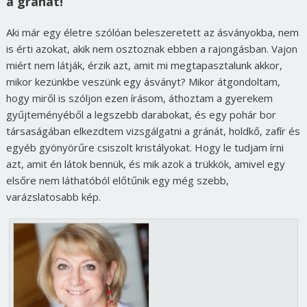
a gránát!
Aki már egy életre szólóan beleszeretett az ásványokba, nem
is érti azokat, akik nem osztoznak ebben a rajongásban. Vajon
miért nem látják, érzik azt, amit mi megtapasztalunk akkor,
mikor kezünkbe veszünk egy ásványt? Mikor átgondoltam,
hogy miről is szóljon ezen írásom, áthoztam a gyerekem
gyűjteményéből a legszebb darabokat, és egy pohár bor
társaságában elkezdtem vizsgálgatni a gránát, holdkő, zafír és
egyéb gyönyörűre csiszolt kristályokat. Hogy le tudjam írni
azt, amit én látok bennük, és mik azok a trükkök, amivel egy
elsőre nem láthatóból előtűnik egy még szebb,
varázslatosabb kép.