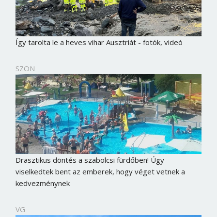
Így tarolta le a heves vihar Ausztriát - fotók, videó
SZON
Drasztikus döntés a szabolcsi fürdőben! Úgy
viselkedtek bent az emberek, hogy véget vetnek a
kedvezménynek
VG