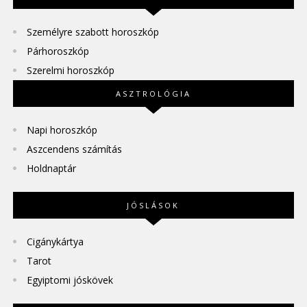
Személyre szabott horoszkóp
Párhoroszkóp
Szerelmi horoszkóp
ASZTROLÓGIA
Napi horoszkóp
Aszcendens számítás
Holdnaptár
JÓSLÁSOK
Cigánykártya
Tarot
Egyiptomi jóskövek