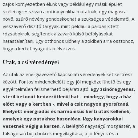
zajos környezetben élünk vagy például egy másik épület
szélei agresszívan a mi irányunkba mutatnak, egy magasra
növő, szűrő növény gondoskodhat a szükséges védelemről. A
visszaverő díszítő tárgyak, mint például a párban kitett
rózsabokrok, segítenek a zavaró külső befolyásokat
hatástalanítani.
Egy otthonos ülőhely a zöldben arra ösztönöz,
hogy a kertet nyugodtan élvezzük.
Utak, a csi véredényei
Az utak az energiavezető kapcsolati véredények két kertrész
között. Fontos mindenekelőtt egy jól megközelíthető és egy
egyértelműen felismerhető bejárati ajtó.
Egy zsinóregyenes,
steril betonút kedvezőtlenül hat – mindegy, hogy a ház
előtt vagy a kertben -, mivel a csit nagyon gyorsítaná.
Ehelyett energiadús és harmonikus kerti utak kellenek,
amelyek egy patakhoz hasonlóan, lágy kanyarokkal
vezetnek végig a kerten.
A kielégítő nagyságú mozgástér, a
túlságosan buja bokrok megvilágítása, a jó fények és a