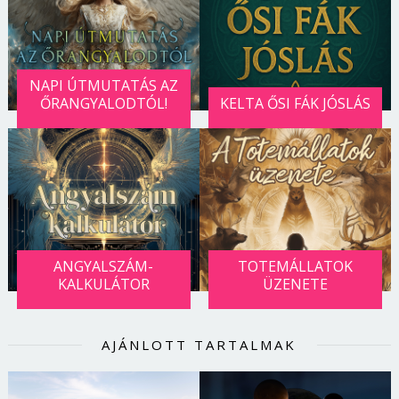
Jelszó
NAPI ÚTMUTATÁS AZ
Mégse
Bejelentkezés
ŐRANGYALODTÓL!
KELTA ŐSI FÁK JÓSLÁS
ANGYALSZÁM-
TOTEMÁLLATOK
KALKULÁTOR
ÜZENETE
AJÁNLOTT TARTALMAK