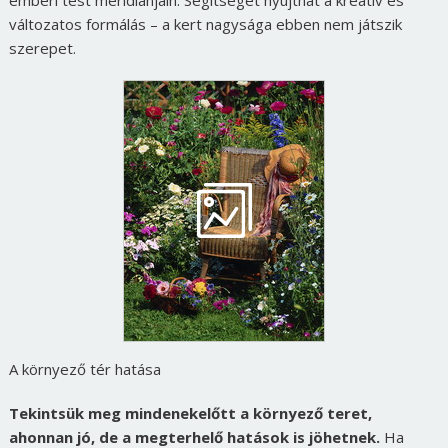
emberi test meridiánjain. Segítséget nyújthat a kreatív és
változatos formálás – a kert nagysága ebben nem játszik
szerepet.
A környező tér hatása
Tekintsük meg mindenekelőtt a környező teret,
ahonnan jó, de a megterhelő hatások is jöhetnek.
Ha