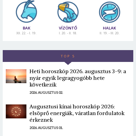
BAK
VÍZÖNTŐ
HALAK
XII. 22. - I. 19.
I. 20. - II. 18.
II. 19. - III. 20.
TOP 5
Heti horoszkóp 2026. augusztus 3-9: a
nyár egyik legragyogóbb hete
következik
2026. AUGUSZTUS 02.
Augusztusi kínai horoszkóp 2026:
elsöprő energiák, váratlan fordulatok
érkeznek
2026. AUGUSZTUS 01.