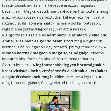
kreativitásunknak, és annál kevésbé érezzük magunkat
bezártnak. – Megkérdeztük már valaha, miért tartoztak mindig
is az illatozó rózsák a parasztudvar kellékeihez? Nem csak a
rózsák vizuális látványa miatt – hanem a sokkal fontosabb,
rejtett energetikai tulajdonságuk miatt:
a rózsák
kisugárzása tisztítja és harmonizálja az alattuk elhaladó
ember érzelmeit és gondolatait.
Ezért még a legkisebb
kertben is nőjön legalább egy rózsatő, jót fog tenni nekünk.
–
Minden kertnek megvan a maga saját báguája
, tudatos
kialakításukkal, formálásukkal célzottan támogathatunk
életterületeket.
- A legfontosabb: legyen bátorságunk a
kreativitásunk latba vetéséhez és alakítsuk a kertünket
a saját érzéseinknek megfelelően.
Mert ez a legjobb út a
még több energiához, és egy élettel teli feng shui kerthez.