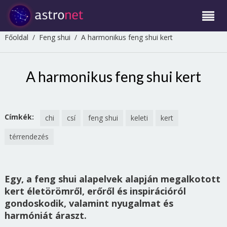
Főoldal
/
Feng shui
/
A harmonikus feng shui kert
A harmonikus feng shui kert
Címkék:
chi
csí
feng shui
keleti
kert
térrendezés
Egy, a feng shui alapelvek alapján megalkotott
kert életörömről, erőről és inspirációról
gondoskodik, valamint nyugalmat és
harmóniát áraszt.