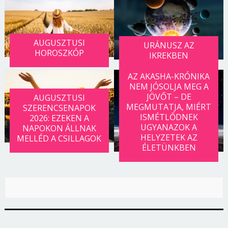
AUGUSZTUSI
URÁNUSZ AZ
HOROSZKÓP
IKREKBEN
AZ AKASHA-KRÓNIKA
NEM JÓSOLJA MEG A
JÖVŐT – DE
AUGUSZTUSI
MEGMUTATJA, MIÉRT
SZERENCSENAPOK
ISMÉTLŐDNEK
2026: EZEKEN A
UGYANAZOK A
NAPOKON ÁLLNAK
HELYZETEK AZ
MELLÉD A CSILLAGOK
ÉLETÜNKBEN