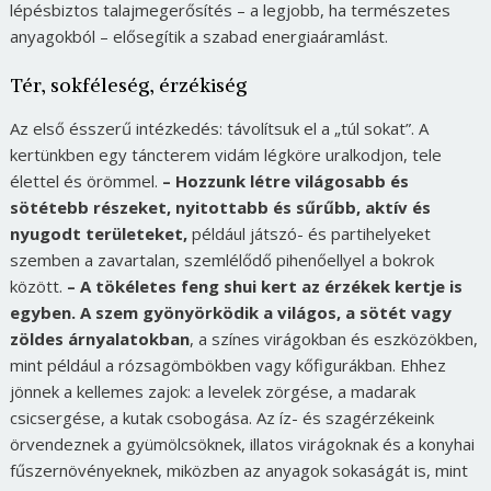
lépésbiztos talajmegerősítés – a legjobb, ha természetes
anyagokból – elősegítik a szabad energiaáramlást.
Tér, sokféleség, érzékiség
Az első ésszerű intézkedés: távolítsuk el a „túl sokat”. A
kertünkben egy táncterem vidám légköre uralkodjon, tele
élettel és örömmel.
– Hozzunk létre világosabb és
sötétebb részeket, nyitottabb és sűrűbb, aktív és
nyugodt területeket,
például játszó- és partihelyeket
szemben a zavartalan, szemlélődő pihenőellyel a bokrok
között.
– A tökéletes feng shui kert az érzékek kertje is
egyben. A szem gyönyörködik a világos, a sötét vagy
zöldes árnyalatokban
, a színes virágokban és eszközökben,
mint például a rózsagömbökben vagy kőfigurákban. Ehhez
jönnek a kellemes zajok: a levelek zörgése, a madarak
csicsergése, a kutak csobogása. Az íz- és szagérzékeink
örvendeznek a gyümölcsöknek, illatos virágoknak és a konyhai
fűszernövényeknek, miközben az anyagok sokaságát is, mint