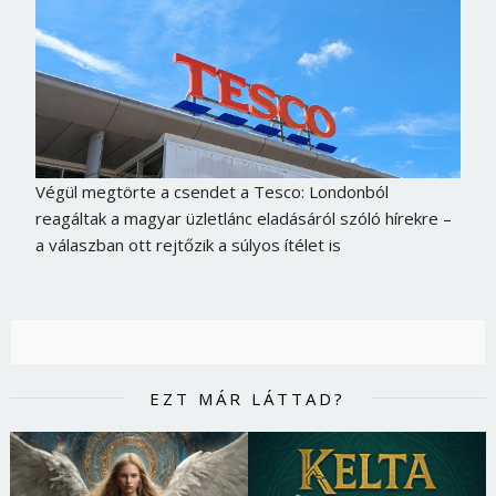
Végül megtörte a csendet a Tesco: Londonból
reagáltak a magyar üzletlánc eladásáról szóló hírekre –
a válaszban ott rejtőzik a súlyos ítélet is
Borsonline bejelentkezés
EZT MÁR LÁTTAD?
E-mail cím vagy felhasználónév