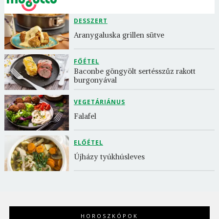
DESSZERT
Aranygaluska grillen sütve
FŐÉTEL
Baconbe göngyölt sertésszűz rakott 
burgonyával
VEGETÁRIÁNUS
Falafel
ELŐÉTEL
Újházy tyúkhúsleves
HOROSZKÓPOK