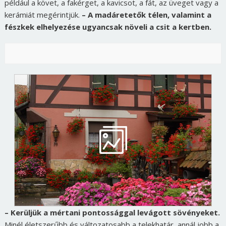
például a követ, a fakérget, a kavicsot, a fát, az üveget vagy a
kerámiát megérintjük.
– A madáretetők télen, valamint a
fészkek elhelyezése ugyancsak növeli a csit a kertben.
– Kerüljük a mértani pontossággal levágott sövényeket.
Minél életszerűbb és változatosabb a telekhatár, annál jobb a