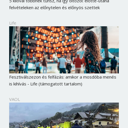
5 kilóval többnek tűnsz, ha így öltözöl: előtte-utána
felvételeken az előnytelen és előnyös szettek
Life
Fesztiválszezon és felfázás: amikor a mosdóba menés
is kihívás - Life (támogatott tartalom)
VAOL