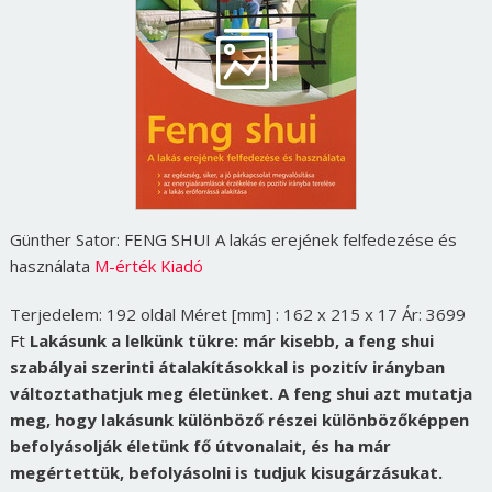
Günther Sator: FENG SHUI A lakás erejének felfedezése és
használata
M-érték Kiadó
Terjedelem: 192 oldal Méret [mm] : 162 x 215 x 17 Ár: 3699
Ft
Lakásunk a lelkünk tükre: már kisebb, a feng shui
szabályai szerinti átalakításokkal is pozitív irányban
változtathatjuk meg életünket. A feng shui azt mutatja
meg, hogy lakásunk különböző részei különbözőképpen
befolyásolják életünk fő útvonalait, és ha már
megértettük, befolyásolni is tudjuk kisugárzásukat.