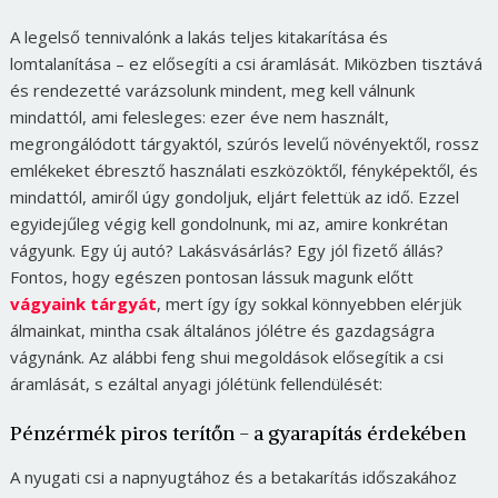
A legelső tennivalónk a lakás teljes kitakarítása és
lomtalanítása – ez elősegíti a csi áramlását. Miközben tisztává
és rendezetté varázsolunk mindent, meg kell válnunk
mindattól, ami felesleges: ezer éve nem használt,
megrongálódott tárgyaktól, szúrós levelű növényektől, rossz
emlékeket ébresztő használati eszközöktől, fényképektől, és
mindattól, amiről úgy gondoljuk, eljárt felettük az idő.
Ezzel
egyidejűleg végig kell gondolnunk, mi az, amire konkrétan
vágyunk. Egy új autó? Lakásvásárlás? Egy jól fizető állás?
Fontos, hogy egészen pontosan lássuk magunk előtt
vágyaink tárgyát
, mert így így sokkal könnyebben elérjük
álmainkat, mintha csak általános jólétre és gazdagságra
vágynánk. Az alábbi feng shui megoldások elősegítik a csi
áramlását, s ezáltal anyagi jólétünk fellendülését:
Pénzérmék piros terítőn - a gyarapítás érdekében
A nyugati csi a napnyugtához és a betakarítás időszakához