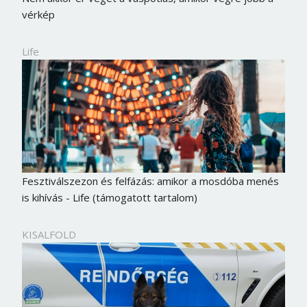
vérkép
Life
Fesztiválszezon és felfázás: amikor a mosdóba menés
is kihívás - Life (támogatott tartalom)
KISALFOLD