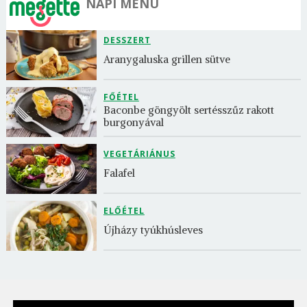
NAPI MENÜ
DESSZERT
Aranygaluska grillen sütve
FŐÉTEL
Baconbe göngyölt sertésszűz rakott 
burgonyával
VEGETÁRIÁNUS
Falafel
ELŐÉTEL
Újházy tyúkhúsleves