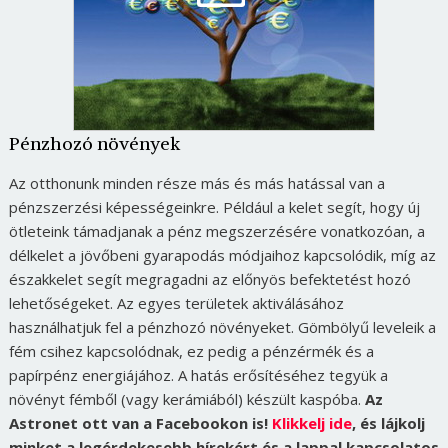
Pénzhozó növények
Az otthonunk minden része más és más hatással van a
pénzszerzési képességeinkre. Például a kelet segít, hogy új
ötleteink támadjanak a pénz megszerzésére vonatkozóan, a
délkelet a jövőbeni gyarapodás módjaihoz kapcsolódik, míg az
északkelet segít megragadni az előnyös befektetést hozó
lehetőségeket. Az egyes területek aktiválásához
használhatjuk fel a pénzhozó növényeket. Gömbölyű leveleik a
fém csihez kapcsolódnak, ez pedig a pénzérmék és a
papírpénz energiájához. A hatás erősítéséhez tegyük a
növényt fémből (vagy kerámiából) készült kaspóba.
Az
Astronet ott van a Facebookon is!
Klikkelj ide
, és lájkolj
minket a legérdekesebb hírekért és a lappal kapcsolatos