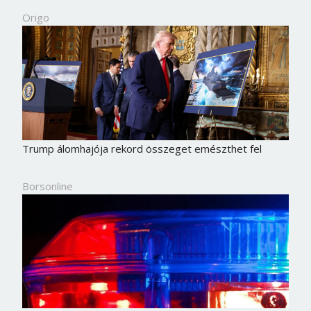
Origo
Trump álomhajója rekord összeget emészthet fel
Borsonline