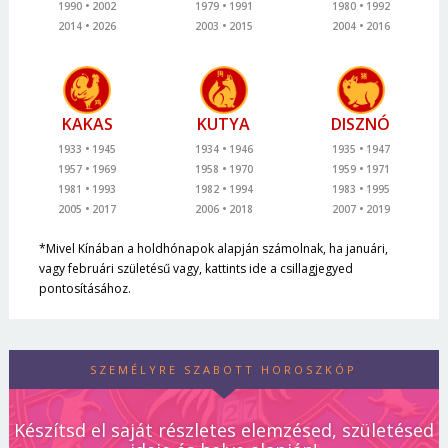
1990
2002
1979
1991
1980
1992
2014
2026
2003
2015
2004
2016
KAKAS
KUTYA
DISZNÓ
1933
1945
1934
1946
1935
1947
1957
1969
1958
1970
1959
1971
1981
1993
1982
1994
1983
1995
2005
2017
2006
2018
2007
2019
*Mivel Kínában a holdhónapok alapján számolnak, ha januári,
vagy februári születésű vagy, kattints ide a csillagjegyed
pontosításához.
SZEMÉLYRE SZABOTT HOROSZKÓP
Készítsd el saját részletes elemzésed, születésed