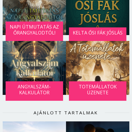
NAPI ÚTMUTATÁS AZ
ŐRANGYALODTÓL!
KELTA ŐSI FÁK JÓSLÁS
ANGYALSZÁM-
TOTEMÁLLATOK
KALKULÁTOR
ÜZENETE
Borsonline bejelentkezés
AJÁNLOTT TARTALMAK
E-mail cím vagy felhasználónév