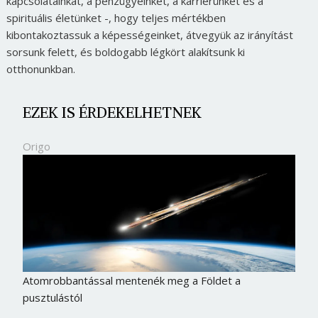
kapcsolatainkat, a pénzügyeinket, a karrierünket és a
spirituális életünket -, hogy teljes mértékben
kibontakoztassuk a képességeinket, átvegyük az irányítást
sorsunk felett, és boldogabb légkört alakítsunk ki
otthonunkban.
EZEK IS ÉRDEKELHETNEK
Origo
Atomrobbantással mentenék meg a Földet a
pusztulástól