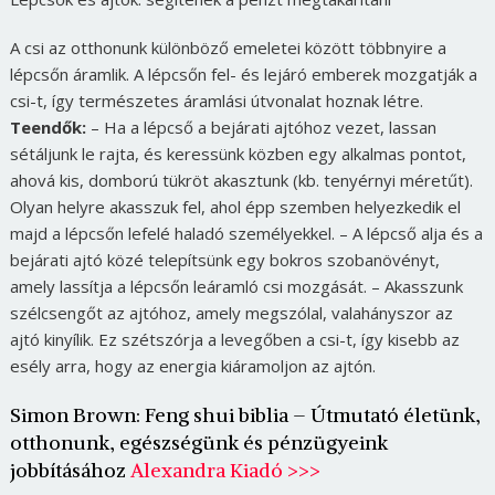
A csi az otthonunk különböző emeletei között többnyire a
lépcsőn áramlik. A lépcsőn fel- és lejáró emberek mozgatják a
csi-t, így természetes áramlási útvonalat hoznak létre.
Teendők:
– Ha a lépcső a bejárati ajtóhoz vezet, lassan
sétáljunk le rajta, és keressünk közben egy alkalmas pontot,
ahová kis, domború tükröt akasztunk (kb. tenyérnyi méretűt).
Olyan helyre akasszuk fel, ahol épp szemben helyezkedik el
majd a lépcsőn lefelé haladó személyekkel. – A lépcső alja és a
bejárati ajtó közé telepítsünk egy bokros szobanövényt,
amely lassítja a lépcsőn leáramló csi mozgását. – Akasszunk
szélcsengőt az ajtóhoz, amely megszólal, valahányszor az
ajtó kinyílik. Ez szétszórja a levegőben a csi-t, így kisebb az
esély arra, hogy az energia kiáramoljon az ajtón.
Simon Brown: Feng shui biblia – Útmutató életünk,
otthonunk, egészségünk és pénzügyeink
jobbításához
Alexandra Kiadó >>>