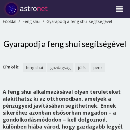
Főoldal
/
Feng shui
/
Gyarapodj a feng shui segítségével
Gyarapodj a feng shui segítségével
Címkék:
feng shui
gazdagság
jólét
pénz
A feng shui alkalmazásával olyan területeket
alakíthatsz ki az otthonodban, amelyek a
pénzügyeid javításában segíthetnek. Ennek
sikeréhez azonban elsősorban magadon – a
gondolkodásmódodon – kell dolgoznod,
különben hiába várod, hogy gazdagabb legyél.