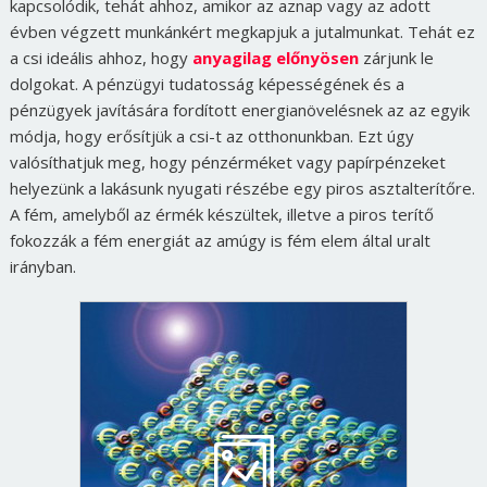
kapcsolódik, tehát ahhoz, amikor az aznap vagy az adott
évben végzett munkánkért megkapjuk a jutalmunkat. Tehát ez
a csi ideális ahhoz, hogy
anyagilag előnyösen
zárjunk le
dolgokat. A pénzügyi tudatosság képességének és a
pénzügyek javítására fordított energianövelésnek az az egyik
módja, hogy erősítjük a csi-t az otthonunkban. Ezt úgy
valósíthatjuk meg, hogy pénzérméket vagy papírpénzeket
helyezünk a lakásunk nyugati részébe egy piros asztalterítőre.
A fém, amelyből az érmék készültek, illetve a piros terítő
fokozzák a fém energiát az amúgy is fém elem által uralt
irányban.