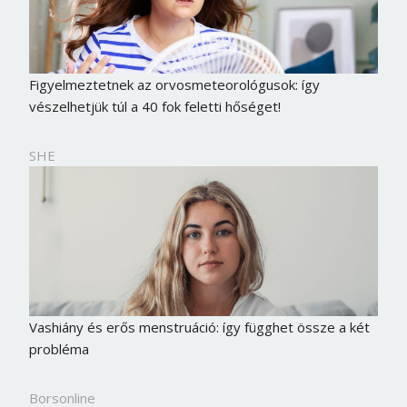
Figyelmeztetnek az orvosmeteorológusok: így
vészelhetjük túl a 40 fok feletti hőséget!
SHE
Vashiány és erős menstruáció: így függhet össze a két
probléma
Borsonline