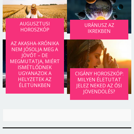
Jelszó
AUGUSZTUSI
URÁNUSZ AZ
HOROSZKÓP
IKREKBEN
Mégse
Bejelentkezés
AZ AKASHA-KRÓNIKA
NEM JÓSOLJA MEG A
JÖVŐT – DE
MEGMUTATJA, MIÉRT
ISMÉTLŐDNEK
UGYANAZOK A
CIGÁNY HOROSZKÓP:
HELYZETEK AZ
MILYEN ÉLETUTAT
ÉLETÜNKBEN
JELEZ NEKED AZ ŐSI
JÖVENDÖLÉS?