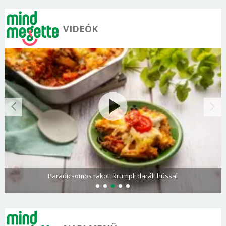
VIDEÓK
Paradicsomos rakott krumpli darált hússal