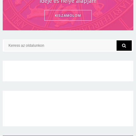
ideje és helye alapján!
KISZÁMOLOM