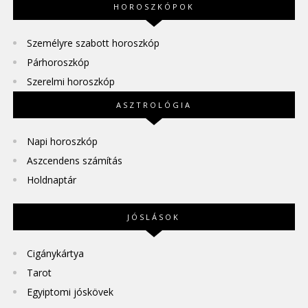
HOROSZKÓPOK
Személyre szabott horoszkóp
Párhoroszkóp
Szerelmi horoszkóp
ASZTROLÓGIA
Napi horoszkóp
Aszcendens számítás
Holdnaptár
JÓSLÁSOK
Cigánykártya
Tarot
Egyiptomi jóskövek