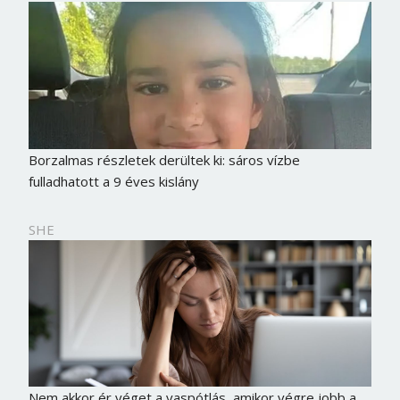
Borzalmas részletek derültek ki: sáros vízbe
fulladhatott a 9 éves kislány
SHE
Nem akkor ér véget a vaspótlás, amikor végre jobb a