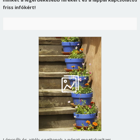
friss infókért!
Lépcsők és ajtók: segítenek a pénzt megtakarítani