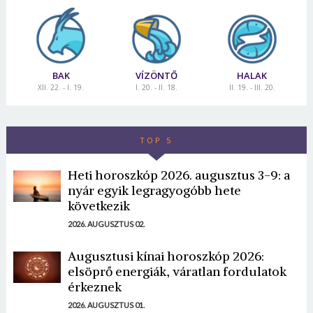
BAK
VÍZÖNTŐ
HALAK
XII. 22. - I. 19.
I. 20. - II. 18.
II. 19. - III. 20.
TOP 5
Heti horoszkóp 2026. augusztus 3-9: a
nyár egyik legragyogóbb hete
következik
2026. AUGUSZTUS 02.
Augusztusi kínai horoszkóp 2026:
elsöprő energiák, váratlan fordulatok
érkeznek
2026. AUGUSZTUS 01.