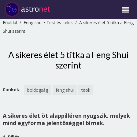
Főoldal
/
Feng shui
•
Test és Lélek
/
A sikeres élet 5 titka a Feng
Shui szerint
A sikeres élet 5 titka a Feng Shui
szerint
Címkék:
boldogság
feng shui
titok
A sikeres élet öt alappilléren nyugszik, melyek
mind egyforma jelentőséggel bírnak.
1. Pillér