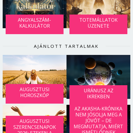
ANGYALSZÁM-
TOTEMÁLLATOK
KALKULÁTOR
ÜZENETE
AJÁNLOTT TARTALMAK
AUGUSZTUSI
URÁNUSZ AZ
HOROSZKÓP
IKREKBEN
AZ AKASHA-KRÓNIKA
NEM JÓSOLJA MEG A
JÖVŐT – DE
AUGUSZTUSI
MEGMUTATJA, MIÉRT
SZERENCSENAPOK
ISMÉTLŐDNEK