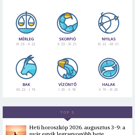
MÉRLEG
SKORPIÓ
NYILAS
IX. 23. - X. 22.
X. 23. - XI. 21.
XI. 22. - XII. 21.
BAK
VÍZÖNTŐ
HALAK
XII. 22. - I. 19.
I. 20. - II. 18.
II. 19. - III. 20.
TOP 5
Heti horoszkóp 2026. augusztus 3-9: a
nyár egyik legragyogóbb hete