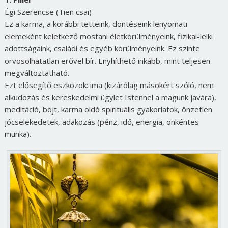
Égi Szerencse (Tien csai)
Ez a karma, a korábbi tetteink, döntéseink lenyomati
elemeként keletkező mostani életkörülményeink, fizikai-lelki
adottságaink, családi és egyéb körülményeink. Ez szinte
orvosolhatatlan erővel bír. Enyhíthető inkább, mint teljesen
megváltoztatható.
Ezt elősegítő eszközök: ima (kizárólag másokért szóló, nem
alkudozás és kereskedelmi ügylet Istennel a magunk javára),
meditáció, böjt, karma oldó spirituális gyakorlatok, önzetlen
jócselekedetek, adakozás (pénz, idő, energia, önkéntes
munka).