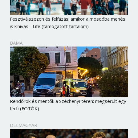
Fesztiválszezon és felfázás: amikor a mosdóba menés
is kihívás - Life (támogatott tartalom)
BAMA
Rendőrök és mentők a Széchenyi téren: megsérült egy
férfi (FOTÓK)
DELMAGYAR