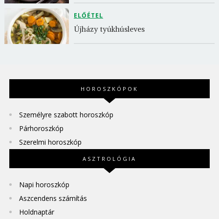
ELŐÉTEL
Újházy tyúkhúsleves
HOROSZKÓPOK
Személyre szabott horoszkóp
Párhoroszkóp
Szerelmi horoszkóp
ASZTROLÓGIA
Napi horoszkóp
Aszcendens számítás
Holdnaptár