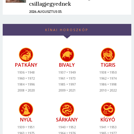
csillagjegyednek
2026. AUGUSZTUS 05.
KÍNAI HOROSZKÓP
PATKÁNY
BIVALY
TIGRIS
1936
1948
1937
1949
1938
1950
1960
1972
1961
1973
1962
1974
1984
1996
1985
1997
1986
1998
2008
2020
2009
2021
2010
2022
NYÚL
SÁRKÁNY
KÍGYÓ
1939
1951
1940
1952
1941
1953
1963
1975
1964
1976
1965
1977