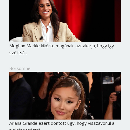
Meghan Markle kikérte magának: azt akarja, hogy így
szólítsák
Borsonline
Ariana Grande ezért döntött úgy, hogy visszavonul a
nyilvánosságtól