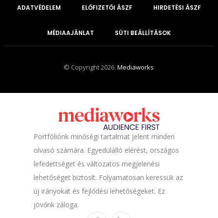
ADATVÉDELEM
ELŐFIZETŐI ÁSZF
HIRDETÉSI ÁSZF
MÉDIAAJÁNLAT
SÜTI BEÁLLÍTÁSOK
© Copyright 2026.
Mediaworks
Portfóliónk minőségi tartalmat jelent minden
olvasó számára. Egyedülálló elérést, országos
lefedettséget és változatos megjelenési
lehetőséget biztosít. Folyamatosan keressük az
új irányokat és fejlődési lehetőségeket. Ez
jövőnk záloga.