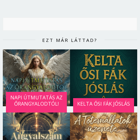
EZT MÁR LÁTTAD?
NAPI ÚTMUTATÁS AZ
ŐRANGYALODTÓL!
KELTA ŐSI FÁK JÓSLÁS