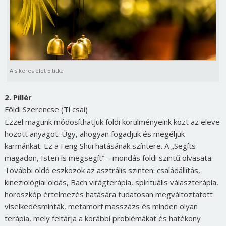
A sikeres élet 5 titka
2. Pillér
Földi Szerencse (Ti csai)
Ezzel magunk módosíthatjuk földi körülményeink közt az eleve
hozott anyagot. Úgy, ahogyan fogadjuk és megéljük
karmánkat. Ez a Feng Shui hatásának színtere. A „Segíts
magadon, Isten is megsegít” – mondás földi szintű olvasata.
További oldó eszközök az asztrális szinten: családállítás,
kineziológiai oldás, Bach virágterápia, spirituális választerápia,
horoszkóp értelmezés hatására tudatosan megváltoztatott
viselkedésminták, metamorf masszázs és minden olyan
terápia, mely feltárja a korábbi problémákat és hatékony