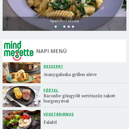
Olasz és görög paradicsomsaláta
NAPI MENÜ
DESSZERT
Aranygaluska grillen sütve
FŐÉTEL
Baconbe göngyölt sertésszűz rakott 
burgonyával
VEGETÁRIÁNUS
Falafel