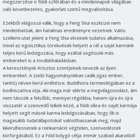
megszerzése e földi szférában és a mindennapok világában
való következetes, gyakorlati szintű megvalósítása.
Ezekből világossá válik, hogy a Feng Shui eszközei nem
mindenhatóak, ám hatalmas eredményre vezetnek. Valós
szellemi utat jelent a Feng Shui elveinek tudatos alkalmazása,
mivel az egoisztikus törekvések helyett a cél a saját karmánk
teljes körű ledolgozása, hogy ezáltal segítsünk más
embereket is a továbbhaladásban.
A keresztények Krisztus szentjeinek nevezik az ilyen
embereket. A zsidó hagyományokban cadik (igaz ember,
tanító) néven kerül említésre. Buddhista terminológiában ez a
bodhiszattva útja. Aki maga már elérte a megvilágosodást, ám
nem távozik a felsőbb, mennyei régiókba, hanem újra és újra
visszatér a szenvedő lelkek közé, a földi síkra és saját karmája
helyett segít mások karma ledolgozásában, hogy ők is
magasabb tudatállapotokat valósíthassanak meg, majd
kikerülhessenek a reinkarnáció végtelen, szenvedésteli
körforgásából. Ez a Föld bolygó célja: immár szabad akaratból