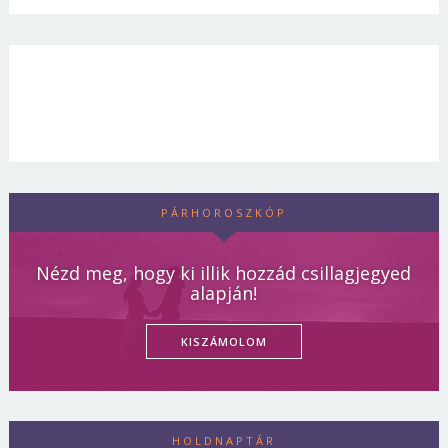
PÁRHOROSZKÓP
Nézd meg, hogy ki illik hozzád csillagjegyed
alapján!
KISZÁMOLOM
HOLDNAPTÁR