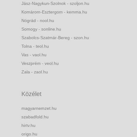
Jász-Nagykun-Szolnok - szoljon.hu
Komárom-Esztergom - kemma.hu
Nógrád - nool.hu
Somogy - sonline.hu
Szabolcs-Szatmár-Bereg - szon.hu
Tolna - teol.hu
Vas - vaol.hu
Veszprém - veol.hu
Zala - zaol.hu
Közélet
magyarnemzet.hu
szabadfold.hu
hirtv.hu
origo.hu