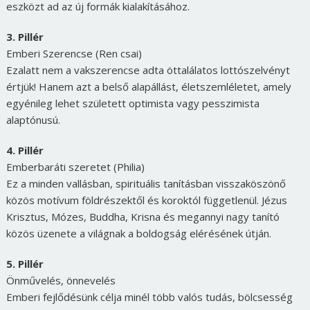
eszközt ad az új formák kialakításához.
3. Pillér
Emberi Szerencse (Ren csai)
Ezalatt nem a vakszerencse adta öttalálatos lottószelvényt
értjük! Hanem azt a belső alapállást, életszemléletet, amely
egyénileg lehet született optimista vagy pesszimista
alaptónusú.
4. Pillér
Emberbaráti szeretet (Philia)
Ez a minden vallásban, spirituális tanításban visszaköszönő
közös motívum földrészektől és koroktól függetlenül. Jézus
Krisztus, Mózes, Buddha, Krisna és megannyi nagy tanító
közös üzenete a világnak a boldogság elérésének útján.
5. Pillér
Önművelés, önnevelés
Emberi fejlődésünk célja minél több valós tudás, bölcsesség