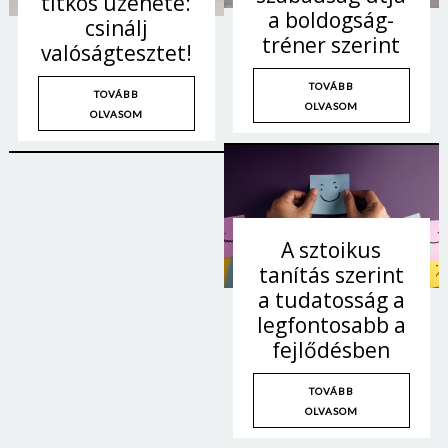
titkos üzenete:
a boldogság-
Jelszó
csinálj
tréner szerint
valóságtesztet!
TOVÁBB
TOVÁBB
Mégse
Bejelentkezés
OLVASOM
OLVASOM
A sztoikus
tanítás szerint
a tudatosság a
legfontosabb a
fejlődésben
TOVÁBB
OLVASOM