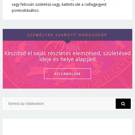
vagy februári születésű vagy, kattints ide a csillagjegyed
pontosításához.
SZEMÉLYRE SZABOTT HOROSZKÓP
Készítsd el saját részletes elemzésed, születésed
ideje és helye alapján!
KISZÁMOLOM