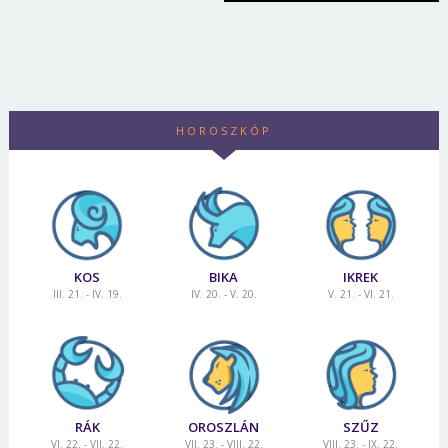
HOROSZKÓP
KOS
BIKA
IKREK
III. 21. - IV. 19.
IV. 20. - V. 20.
V. 21. - VI. 21.
RÁK
OROSZLÁN
SZŰZ
VI. 22. - VII. 22.
VII. 23. - VIII. 22.
VIII. 23. - IX. 22.