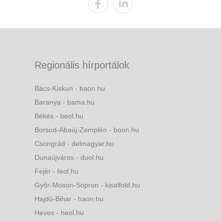
Regionális hírportálok
Bács-Kiskun - baon.hu
Baranya - bama.hu
Békés - beol.hu
Borsod-Abaúj-Zemplén - boon.hu
Csongrád - delmagyar.hu
Dunaújváros - duol.hu
Fejér - feol.hu
Győr-Moson-Sopron - kisalfold.hu
Hajdú-Bihar - haon.hu
Heves - heol.hu