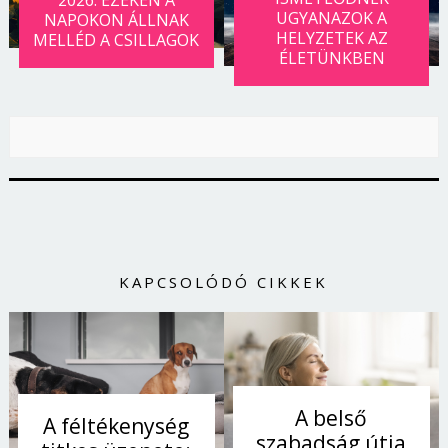
2026: EZEKEN A
UGYANAZOK A
NAPOKON ÁLLNAK
HELYZETEK AZ
MELLÉD A CSILLAGOK
ÉLETÜNKBEN
KAPCSOLÓDÓ CIKKEK
Borsonline bejelentkezés
E-mail cím vagy felhasználónév
A belső
A féltékenység
szabadság útja