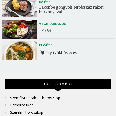
FŐÉTEL
Baconbe göngyölt sertésszűz rakott 
burgonyával
VEGETÁRIÁNUS
Falafel
ELŐÉTEL
Újházy tyúkhúsleves
HOROSZKÓPOK
Személyre szabott horoszkóp
Párhoroszkóp
Szerelmi horoszkóp