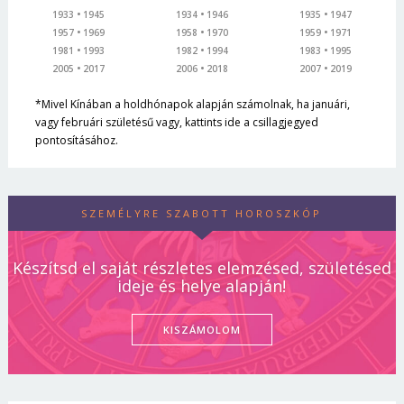
1933
1945
1934
1946
1935
1947
1957
1969
1958
1970
1959
1971
1981
1993
1982
1994
1983
1995
2005
2017
2006
2018
2007
2019
*Mivel Kínában a holdhónapok alapján számolnak, ha januári,
vagy februári születésű vagy, kattints ide a csillagjegyed
pontosításához.
SZEMÉLYRE SZABOTT HOROSZKÓP
Készítsd el saját részletes elemzésed, születésed
ideje és helye alapján!
KISZÁMOLOM