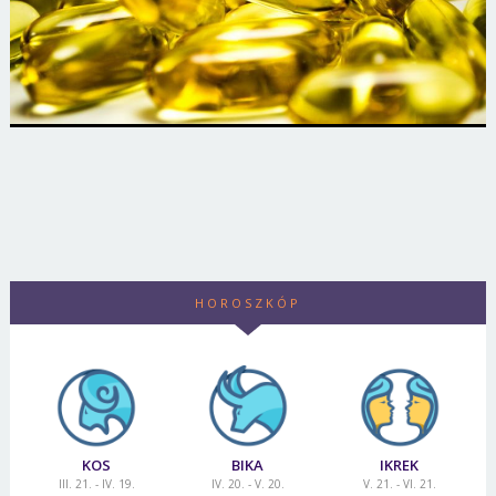
HOROSZKÓP
KOS
BIKA
IKREK
III. 21. - IV. 19.
IV. 20. - V. 20.
V. 21. - VI. 21.