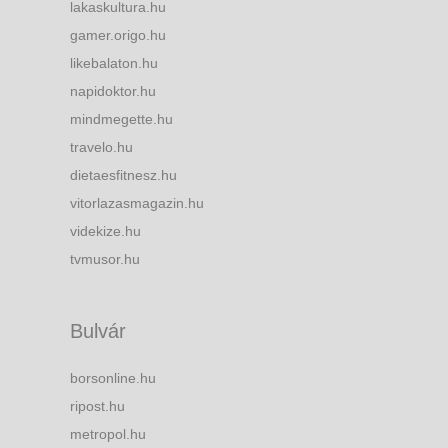
lakaskultura.hu
gamer.origo.hu
likebalaton.hu
napidoktor.hu
mindmegette.hu
travelo.hu
dietaesfitnesz.hu
vitorlazasmagazin.hu
videkize.hu
tvmusor.hu
Bulvár
borsonline.hu
ripost.hu
metropol.hu