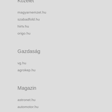
Közélet
magyarnemzet.hu
szabadfold.hu
hirtv.hu
origo.hu
Gazdaság
vg.hu
agrokep.hu
Magazin
astronet.hu
automotor.hu