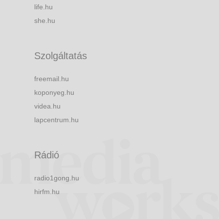
life.hu
she.hu
Szolgáltatás
freemail.hu
koponyeg.hu
videa.hu
lapcentrum.hu
Rádió
radio1gong.hu
hirfm.hu