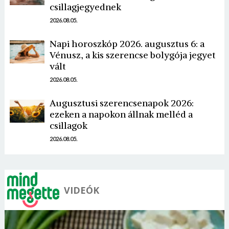
csillagjegyednek
2026.08.05.
Napi horoszkóp 2026. augusztus 6: a
Vénusz, a kis szerencse bolygója jegyet
vált
Borsonline bejelentkezés
2026.08.05.
E-mail cím vagy felhasználónév
Augusztusi szerencsenapok 2026:
ezeken a napokon állnak melléd a
csillagok
Jelszó
2026.08.05.
Mégse
Bejelentkezés
VIDEÓK