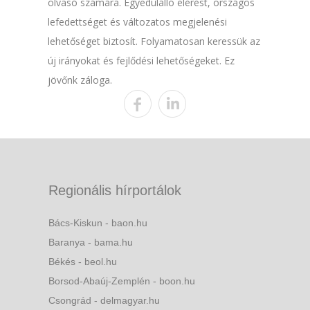
olvasó számára. Egyedülálló elérést, országos
lefedettséget és változatos megjelenési
lehetőséget biztosít. Folyamatosan keressük az
új irányokat és fejlődési lehetőségeket. Ez
jövőnk záloga.
Regionális hírportálok
Bács-Kiskun - baon.hu
Baranya - bama.hu
Békés - beol.hu
Borsod-Abaúj-Zemplén - boon.hu
Csongrád - delmagyar.hu