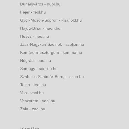
Dunaújváros - duol.hu
Fejér - feol.hu
Győr-Moson-Sopron - kisalfold.hu
Hajdú-Bihar - haon.hu
Heves - heol.hu
Jász-Nagykun-Szolnok - szoljon.hu
Komárom-Esztergom - kemma.hu
Nógrád - nool.hu
Somogy - sonline.hu
Szabolcs-Szatmár-Bereg - szon.hu
Tolna - teol.hu
Vas - vaol.hu
Veszprém - veol.hu
Zala - zaol.hu