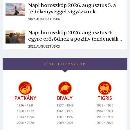
Napi horoszkóp 2026. augusztus 5: a
féltékenységgel vigyázzunk!
2026. AUGUSZTUS 04.
Napi horoszkóp 2026. augusztus 4:
egyre erősödnek a pozitív tendenciák...
2026. AUGUSZTUS 03.
KÍNAI HOROSZKÓP
PATKÁNY
BIVALY
TIGRIS
1936
1948
1937
1949
1938
1950
1960
1972
1961
1973
1962
1974
1984
1996
1985
1997
1986
1998
2008
2020
2009
2021
2010
2022