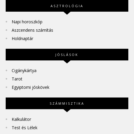
ASZTROLÓGIA
Napi horoszkóp
Aszcendens számítás
Holdnaptár
JÓSLÁSOK
Cigánykártya
Tarot
Egyiptomi jóskövek
SZÁMMISZTIKA
Kalkulátor
Test és Lélek