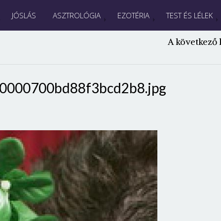
JÓSLÁS
ASZTROLÓGIA
EZOTÉRIA
TEST ÉS LÉLEK
A következő 
0000700bd88f3bcd2b8.jpg