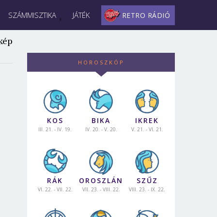
SZÁMMISZTIKA
JÁTÉK
RETRO RÁDIÓ
kép
HOROSZKÓP
KOS
BIKA
IKREK
III. 21. - IV. 19.
IV. 20. - V. 20.
V. 21. - VI. 21.
RÁK
OROSZLÁN
SZŰZ
VI. 22. - VII. 22.
VII. 23. - VIII. 22.
VIII. 23. - IX. 22.