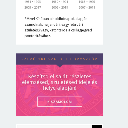
1981
1993
1982
1994
1983
1995
2005
2017
2006
2018
2007
2019
*Mivel Kínában a holdhónapok alapján
számolnak, ha januári, vagy februári
születésű vagy, kattints ide a csillagjegyed
pontosításához.
SZEMÉLYRE SZABOTT HOROSZKÓP
Készítsd el saját részletes
elemzésed, születésed ideje és
helye alapján!
KISZÁMOLOM