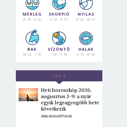
MÉRLEG
SKORPIÓ
NYILAS
IX. 23. - X. 22.
X. 23. - XI. 21.
XI. 22. - XII. 21.
BAK
VÍZÖNTŐ
HALAK
XII. 22. - I. 19.
I. 20. - II. 18.
II. 19. - III. 20.
TOP 5
Heti horoszkóp 2026.
augusztus 3-9: a nyár
egyik legragyogóbb hete
következik
2026. AUGUSZTUS 02.