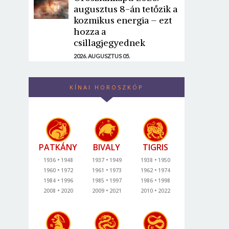
augusztus 8-án tetőzik a
kozmikus energia – ezt
hozza a
csillagjegyednek
2026. AUGUSZTUS 05.
KÍNAI HOROSZKÓP
PATKÁNY
BIVALY
TIGRIS
1936
1948
1937
1949
1938
1950
1960
1972
1961
1973
1962
1974
1984
1996
1985
1997
1986
1998
2008
2020
2009
2021
2010
2022