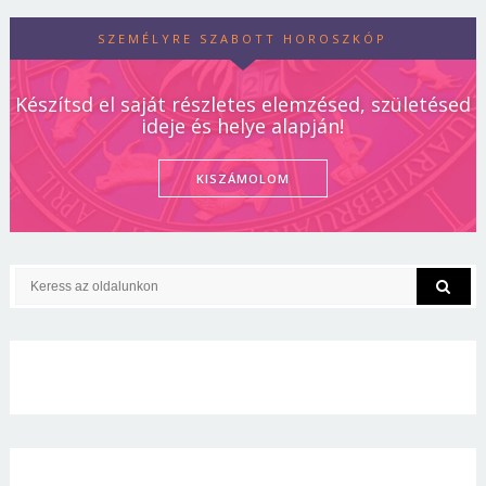
SZEMÉLYRE SZABOTT HOROSZKÓP
Készítsd el saját részletes elemzésed, születésed
ideje és helye alapján!
KISZÁMOLOM