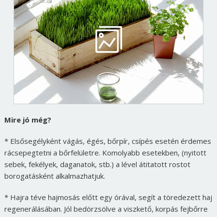
Mire jó még?
* Elsősegélyként vágás, égés, bőrpír, csípés esetén érdemes
rácsepegtetni a bőrfelületre. Komolyabb esetekben, (nyitott
sebek, fekélyek, daganatok, stb.) a lével átitatott rostot
borogatásként alkalmazhatjuk.
* Hajra téve hajmosás előtt egy órával, segít a töredezett haj
regenerálásában. Jól bedörzsölve a viszkető, korpás fejbőrre