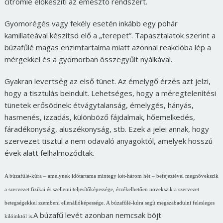
citromlé előkészíti az emésztő rendszert.
Gyomorégés vagy fekély esetén inkább egy pohár
kamillateával készítsd elő a „terepet”. Tapasztalatok szerint a
búzafűlé magas enzimtartalma miatt azonnal reakcióba lép a
mérgekkel és a gyomorban összegyűlt nyálkával.
Gyakran levertség az első tünet. Az émelygő érzés azt jelzi,
hogy a tisztulás beindult. Lehetséges, hogy a méregtelenítési
tünetek erősödnek: étvágytalanság, émelygés, hányás,
hasmenés, izzadás, különböző fájdalmak, hőemelkedés,
fáradékonyság, aluszékonyság, stb. Ezek a jelei annak, hogy
szervezet tisztul a nem odavaló anyagoktól, amelyek hosszú
évek alatt felhalmozódtak.
A búzafűlé-kúra – amelynek időtartama mintegy két-három hét – befejeztével megnövekszik
a szervezet fizikai és szellemi teljesítőképessége, érzékelhetően növekszik a szervezet
betegségekkel szembeni ellenállóképessége. A búzafűlé-kúra segít megszabadulni felesleges
A búzafű levét azonban nemcsak böjt
kilóinktól is.