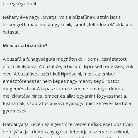
betegségeikből.
Néhány éve nagy „divatja” volt a bűzafűnek, aztán kicsit
lecsengett, majd most úgy tűnik, ismét „felfedezték” áldásos
hatását.
Mi is az a búzafűlé?
A búzafű a fűnagyságúra megnőtt (kb. 15cm) , csíráztatott
bio-tönkölybúza. A búzafűlé, a búzafű kipréselt, édeskés, zöld
leve. A búzafüvet azért kell kipréselni, mert az emberi
emésztőrendszer nem képes nagy mennyiségű rostot
megemészteni. A tapasztalatok szerint semmilyen káros
mellékhatása nincs, ember és állat egyaránt fogyaszthatja.
Kismamák, szoptatós anyák ugyanúgy, mint kétéves kortól a
gyermekek.
Hatóanyagai révén az egész szervezet működését pozitívan
befolyásolja: a káros anyagokat lebontja a szervezetünkből,