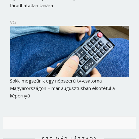
fáradhatatlan tanára
VG
Sokk: megszűnik egy népszerű tv-csatorna
Magyarországon − már augusztusban elsötétül a
képernyő
EZT MÁR LÁTTAD?