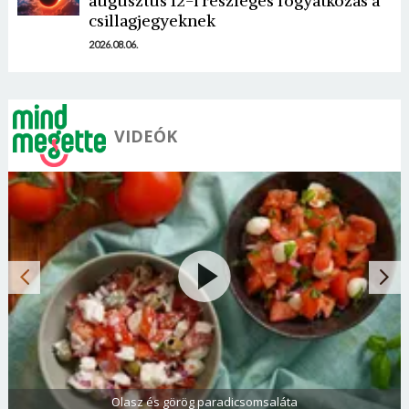
augusztus 12-i részleges fogyatkozás a
csillagjegyeknek
2026.08.06.
VIDEÓK
Olasz és görög paradicsomsaláta