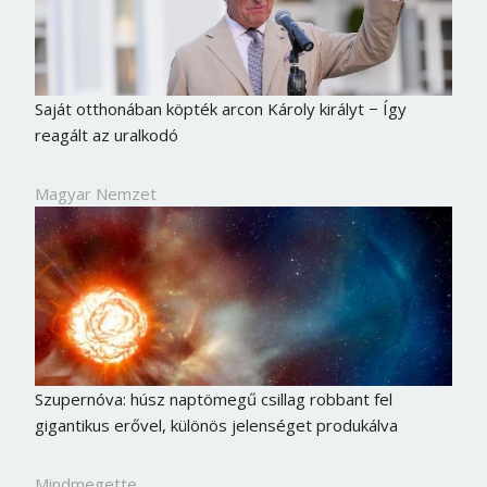
Saját otthonában köpték arcon Károly királyt − Így
reagált az uralkodó
Magyar Nemzet
Szupernóva: húsz naptömegű csillag robbant fel
gigantikus erővel, különös jelenséget produkálva
Mindmegette