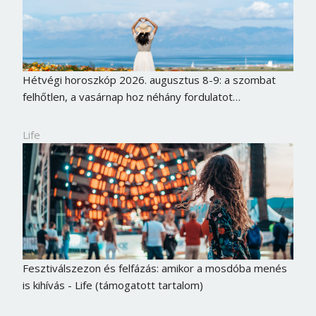
Hétvégi horoszkóp 2026. augusztus 8-9: a szombat
felhőtlen, a vasárnap hoz néhány fordulatot…
Life
Borsonline bejelentkezés
Fesztiválszezon és felfázás: amikor a mosdóba menés
E-mail cím vagy felhasználónév
is kihívás - Life (támogatott tartalom)