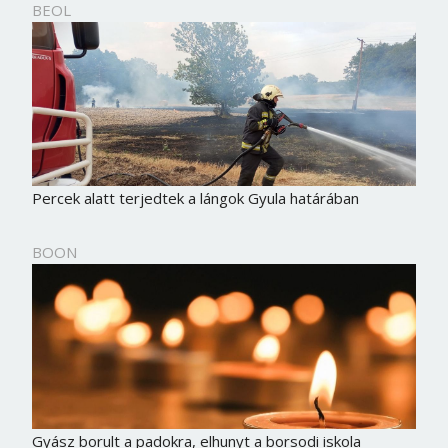
BEOL
Jelszó
Mégse
Bejelentkezés
Percek alatt terjedtek a lángok Gyula határában
BOON
Gyász borult a padokra, elhunyt a borsodi iskola