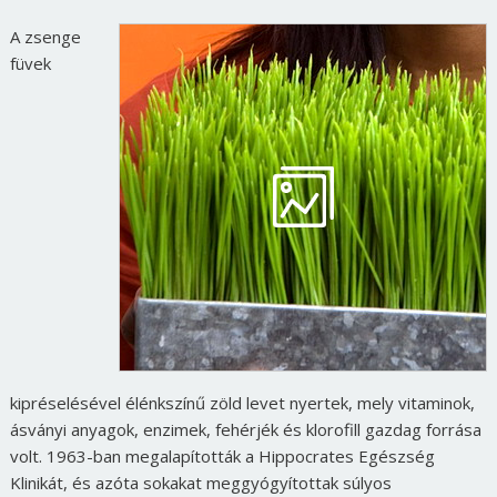
A zsenge
füvek
kipréselésével élénkszínű zöld levet nyertek, mely vitaminok,
ásványi anyagok, enzimek, fehérjék és klorofill gazdag forrása
volt. 1963-ban megalapították a Hippocrates Egészség
Klinikát, és azóta sokakat meggyógyítottak súlyos