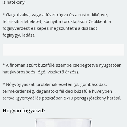
is hatékony.
* Gargalizálva
,
vagy a füvet rágva és a rostot kiköpve,
felfrissíti a leheletet, könnyít a torokfájáson. Csökkenti a
fogínyvérzést és képes megszüntetni a duzzadt
fogínygyulladást.
* A finoman szűrt búzafűlé szembe csepegtetve nyugtatóan
hat (kivörösödés, égő, viszkető érzés).
* Nőgyógyászati problémák esetén (pl. gombásodás,
terméketlenség, daganatok) fél deci búzafűlé hüvelyben
tartva (gyertyaállás pozícióban 5-10 percig) jótékony hatású.
Hogyan fogyaszd?