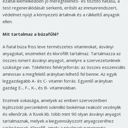
ezáltal kiemelkedően jó méregtelenítő- és tisztító hatású, a
test regenerálódását serkenti, erősíti az immunrendszert,
védelmet nyújt a környezeti ártalmak és a rákkeltő anyagok
ellen.
Mit tartalmaz a búzafűlé?
A fiatal búza friss leve természetes vitaminokat, ásványi
anyagokat, enzimeket és klorofillt tartalmaz. Tartalmazza az
összes ismert ásványi anyagot, amelyre a szervezetünknek
szüksége van. Tökéletes fehérjeforrás: az összes esszenciális
aminosav a megfelelő arányban lelhető fel benne. Az egyik
leggazdagabb A- és C- vitamin forrás. Egyenlő arányban
gazdag E-, F-, K-, és B- vitaminokban.
Enzimek sokasága, amelyek az emberi szervezetben
lejátszódó percenkénti sokmillió biokémiai reakciót vezénylik
és ellenőrzik. A füvek kb. több mint 90 olyan ásványi anyagot
tartalmaznak, melyek a kiegyensúlyozott anyagcseréhez
szükségesek. Klorofill, amely a növények napenergia-