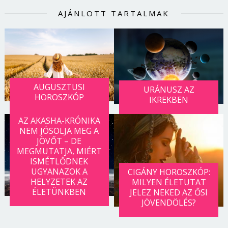
AJÁNLOTT TARTALMAK
AUGUSZTUSI
URÁNUSZ AZ
HOROSZKÓP
IKREKBEN
AZ AKASHA-KRÓNIKA
NEM JÓSOLJA MEG A
JÖVŐT – DE
MEGMUTATJA, MIÉRT
ISMÉTLŐDNEK
UGYANAZOK A
CIGÁNY HOROSZKÓP:
HELYZETEK AZ
MILYEN ÉLETUTAT
ÉLETÜNKBEN
JELEZ NEKED AZ ŐSI
JÖVENDÖLÉS?