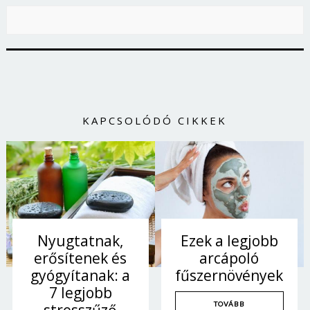
KAPCSOLÓDÓ CIKKEK
Nyugtatnak,
Ezek a legjobb
erősítenek és
arcápoló
gyógyítanak: a
fűszernövények
7 legjobb
TOVÁBB