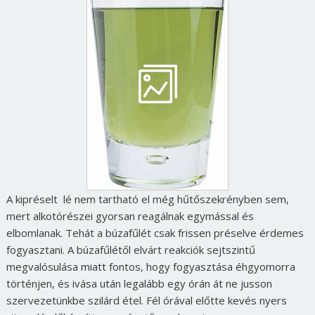
A kipréselt lé nem tartható el még hűtőszekrényben sem,
mert alkotórészei gyorsan reagálnak egymással és
elbomlanak. Tehát a búzafűlét csak frissen préselve érdemes
fogyasztani. A búzafűlétől elvárt reakciók sejtszintű
megvalósulása miatt fontos, hogy fogyasztása éhgyomorra
történjen, és ivása után legalább egy órán át ne jusson
szervezetünkbe szilárd étel. Fél órával előtte kevés nyers