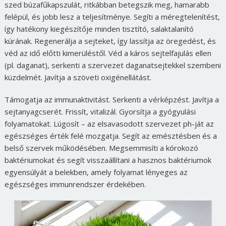
szed búzafűkapszulát, ritkábban betegszik meg, hamarabb
felépül, és jobb lesz a teljesítménye. Segíti a méregtelenítést,
így hatékony kiegészítője minden tisztító, salaktalanító
kúrának. Regenerálja a sejteket, így lassítja az öregedést, és
véd az idő előtti kimerüléstől. Véd a káros sejtelfajulás ellen
(pl. daganat), serkenti a szervezet daganatsejtekkel szembeni
küzdelmét. Javítja a szöveti oxigénellátást.
Támogatja az immunaktivitást. Serkenti a vérképzést. Javítja a
sejtanyagcserét. Frissít, vitalizál. Gyorsítja a gyógyulási
folyamatokat. Lúgosít – az elsavasodott szervezet ph-ját az
egészséges érték felé mozgatja. Segít az emésztésben és a
belső szervek működésében. Megsemmisíti a kórokozó
baktériumokat és segít visszaállítani a hasznos baktériumok
egyensúlyát a belekben, amely folyamat lényeges az
egészséges immunrendszer érdekében.