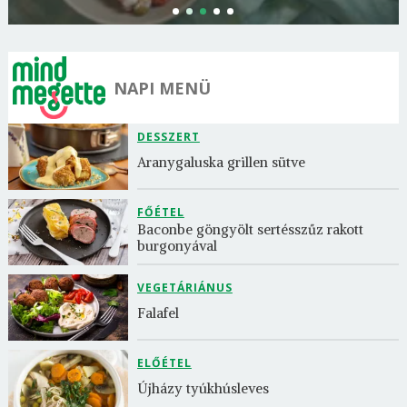
NAPI MENÜ
DESSZERT
Aranygaluska grillen sütve
FŐÉTEL
Baconbe göngyölt sertésszűz rakott 
burgonyával
VEGETÁRIÁNUS
Falafel
ELŐÉTEL
Újházy tyúkhúsleves