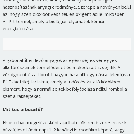
hasznosításának anyagi eredménye. Szerepe a növényen belül
az, hogy szén-dioxidot vesz fel, és oxigént ad le, miközben
ATP-t termel, amely a biológiai folyamatok kémiai
energiaforrása.
A gabonafűben levő anyagok az egészséges vér egyes
alkotórészeinek termelődését és működését is segítik. A
vérpigment és a klorofill nagyon hasonlít egymásra. Jelentős a
B17 (laetrile) tartalma, amely a tudós és kutató körökben
elismert, hogy a normál sejtek befolyásolása nélkül rombolja
szét a ráksejteket.
Mit tud a búzafű?
Elsősorban megelőzésként ajánlható. Aki rendszeresen iszik
búzafűlevet (már napi 1-2 kanálnyi is csodákra képes), vagy