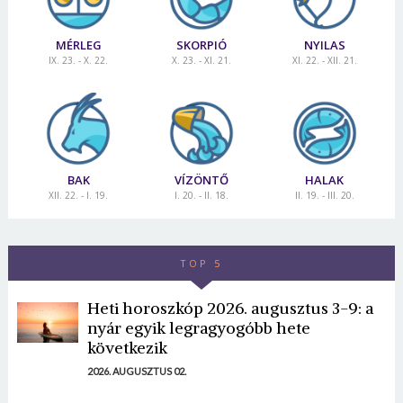
MÉRLEG
SKORPIÓ
NYILAS
IX. 23. - X. 22.
X. 23. - XI. 21.
XI. 22. - XII. 21.
BAK
VÍZÖNTŐ
HALAK
XII. 22. - I. 19.
I. 20. - II. 18.
II. 19. - III. 20.
TOP 5
Heti horoszkóp 2026. augusztus 3-9: a
nyár egyik legragyogóbb hete
következik
2026. AUGUSZTUS 02.