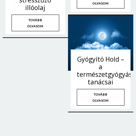
stresszűző
OLVASOM
illóolaj
TOVÁBB
OLVASOM
Gyógyító Hold –
a
természetgyógyász
tanácsai
TOVÁBB
OLVASOM