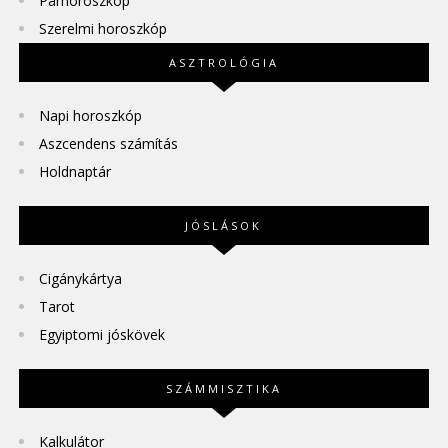
Párhoroszkóp
Szerelmi horoszkóp
ASZTROLÓGIA
Napi horoszkóp
Aszcendens számítás
Holdnaptár
JÓSLÁSOK
Cigánykártya
Tarot
Egyiptomi jóskövek
SZÁMMISZTIKA
Kalkulátor