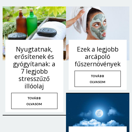
Jelszó
Mégse
Bejelentkezés
Nyugtatnak,
Ezek a legjobb
erősítenek és
arcápoló
gyógyítanak: a
fűszernövények
7 legjobb
TOVÁBB
stresszűző
OLVASOM
illóolaj
TOVÁBB
OLVASOM