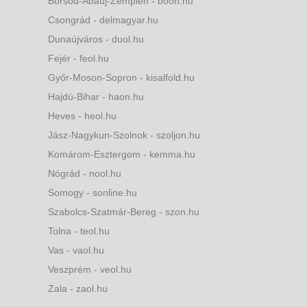
Borsod-Abaúj-Zemplén - boon.hu
Csongrád - delmagyar.hu
Dunaújváros - duol.hu
Fejér - feol.hu
Győr-Moson-Sopron - kisalfold.hu
Hajdú-Bihar - haon.hu
Heves - heol.hu
Jász-Nagykun-Szolnok - szoljon.hu
Komárom-Esztergom - kemma.hu
Nógrád - nool.hu
Somogy - sonline.hu
Szabolcs-Szatmár-Bereg - szon.hu
Tolna - teol.hu
Vas - vaol.hu
Veszprém - veol.hu
Zala - zaol.hu