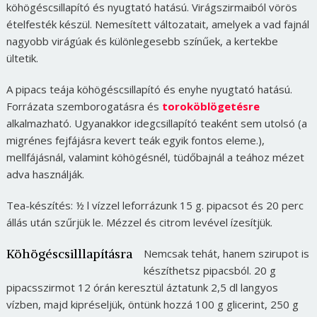
köhögéscsillapító és nyugtató hatású. Virágszirmaiból vörös
ételfesték készül. Nemesített változatait, amelyek a vad fajnál
nagyobb virágúak és különlegesebb színűek, a kertekbe
ültetik.
A pipacs teája köhögéscsillapító és enyhe nyugtató hatású.
Forrázata szemborogatásra és
toroköblögetésre
alkalmazható. Ugyanakkor idegcsillapító teaként sem utolsó (a
migrénes fejfájásra kevert teák egyik fontos eleme.),
mellfájásnál, valamint köhögésnél, tüdőbajnál a teához mézet
adva használják.
Tea-készítés
: ½ l vízzel leforrázunk 15 g. pipacsot és 20 perc
állás után szűrjük le. Mézzel és citrom levével ízesítjük.
Köhögéscsilllapításra
Nemcsak tehát, hanem szirupot is
készíthetsz pipacsból. 20 g
pipacsszirmot 12 órán keresztül áztatunk 2,5 dl langyos
vízben, majd kipréseljük, öntünk hozzá 100 g glicerint, 250 g