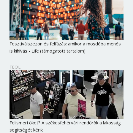
Fesztiválszezon és felfázás: amikor a mosdóba menés
is kihívás - Life (támogatott tartalom)
FEOL
Felismeri őket? A székesfehérvári rendőrök a lakosság
segítségét kérik