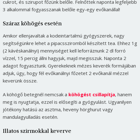
cukrot, és szirupot főzünk belőle. Felnőttek naponta legfeljebb
3 alkalommal fogyasszanak belőle egy-egy evőkanállal!
Száraz köhögés esetén
Amikor ellenjavaltak a kodeintartalmú gyógyszerek, nagy
segítségünkre lehet a pipacssziromból készített tea. Ehhez 1g
(2 kávéskanálnyi) mennyiséget kell leforráznunk 2 dl forró
vízzel, 15 percig állni hagyjuk, majd megisszuk. Naponta 2
adagot fogyasztunk. Gyerekeknek mézes keverék formájában
adjuk, úgy, hogy fél evőkanálnyi főzetet 2 evőkanál mézzel
keverünk össze.
A köhögő betegnél nemcsak a
köhögést csillapítja
, hanem
meg is nyugtatja, ezzel is elősegíti a gyógyulást. Ugyanilyen
jótékony hatású az asztma, heveny hörghurut vagy
mandulagyulladás esetén.
Illatos szirmokkal keverve