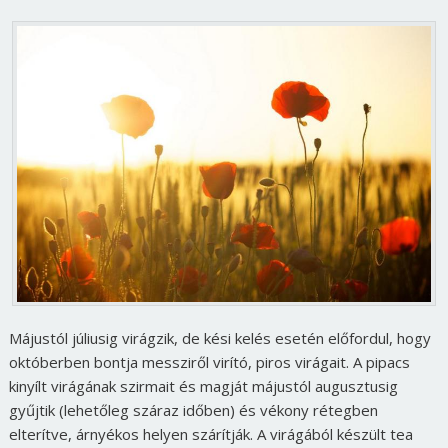
Májustól júliusig virágzik, de kési kelés esetén előfordul, hogy
októberben bontja messziről virító, piros virágait. A pipacs
kinyílt virágának szirmait és magját májustól augusztusig
gyűjtik (lehetőleg száraz időben) és vékony rétegben
elterítve, árnyékos helyen szárítják. A virágából készült tea