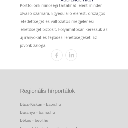
Portfóliónk minőségi tartalmat jelent minden
olvasó számára. Egyedülálló elérést, országos
lefedettséget és változatos megjelenési
lehetőséget biztosít. Folyamatosan keressük az
új irányokat és fejlődési lehetőségeket. Ez
jövőnk záloga.
Regionális hírportálok
Bács-Kiskun - baon.hu
Baranya - bama.hu
Békés - beol.hu