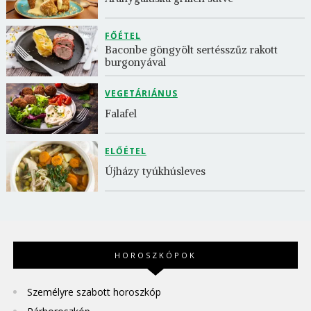
FŐÉTEL
Baconbe göngyölt sertésszűz rakott 
burgonyával
VEGETÁRIÁNUS
Falafel
ELŐÉTEL
Újházy tyúkhúsleves
HOROSZKÓPOK
Személyre szabott horoszkóp