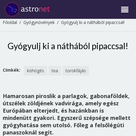
Főoldal
/
Gyógynövények
/
Gyógyulj ki a náthából pipaccsal!
Gyógyulj ki a náthából pipaccsal!
Címkék:
köhögés
tea
torokfájás
Hamarosan piroslik a parlagok, gabonaföldek,
útszélek zöldjének vadvirága, amely egész
Európában elterjedt, és hazánkban is
mindenütt gyakori. Egyszerű szépsége mellett
gyógyhatása sem utolsó. Főleg a felsőlégúti
panaszoknál segít.