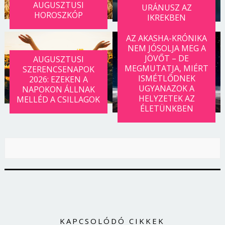
AUGUSZTUSI
URÁNUSZ AZ
HOROSZKÓP
IKREKBEN
AZ AKASHA-KRÓNIKA
NEM JÓSOLJA MEG A
JÖVŐT – DE
AUGUSZTUSI
MEGMUTATJA, MIÉRT
SZERENCSENAPOK
ISMÉTLŐDNEK
2026: EZEKEN A
UGYANAZOK A
NAPOKON ÁLLNAK
HELYZETEK AZ
MELLÉD A CSILLAGOK
ÉLETÜNKBEN
Borsonline bejelentkezés
E-mail cím vagy felhasználónév
KAPCSOLÓDÓ CIKKEK