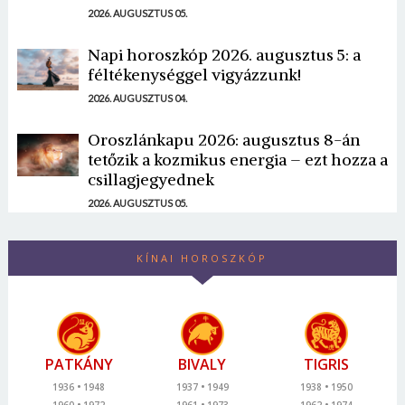
2026. AUGUSZTUS 05.
Napi horoszkóp 2026. augusztus 5: a
féltékenységgel vigyázzunk!
2026. AUGUSZTUS 04.
Oroszlánkapu 2026: augusztus 8-án
tetőzik a kozmikus energia – ezt hozza a
csillagjegyednek
2026. AUGUSZTUS 05.
KÍNAI HOROSZKÓP
PATKÁNY
BIVALY
TIGRIS
1936
1948
1937
1949
1938
1950