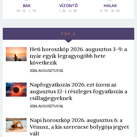
BAK
VÍZÖNTŐ
HALAK
XII. 22. - I. 19.
I. 20. - II. 18.
II. 19. - III. 20.
TOP 5
Heti horoszkóp 2026. augusztus 3-9: a
nyár egyik legragyogóbb hete
következik
2026. AUGUSZTUS 02.
Napfogyatkozás 2026: ezt üzeni az
augusztus 12-i részleges fogyatkozás a
csillagjegyeknek
2026. AUGUSZTUS 06.
Napi horoszkóp 2026. augusztus 6: a
Vénusz, a kis szerencse bolygója jegyet
vált