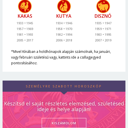
KAKAS
KUTYA
DISZNÓ
1933
1945
1934
1946
1935
1947
1957
1969
1958
1970
1959
1971
1981
1993
1982
1994
1983
1995
2005
2017
2006
2018
2007
2019
*Mivel Kínában a holdhónapok alapján számolnak, ha januári,
vagy februári születésű vagy, kattints ide a csillagjegyed
pontosításához.
SZEMÉLYRE SZABOTT HOROSZKÓP
Készítsd el saját részletes elemzésed, születésed
ideje és helye alapján!
KISZÁMOLOM