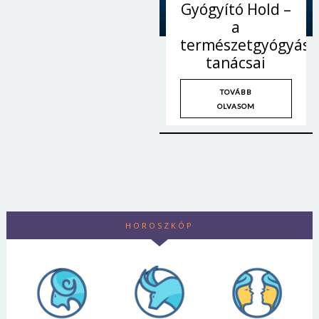
Gyógyító Hold –
a
természetgyógyász
tanácsai
TOVÁBB
OLVASOM
HOROSZKÓP