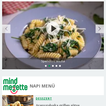
Olasz és görög paradicsomsaláta
NAPI MENÜ
DESSZERT
Aranygaluska grillen sütve