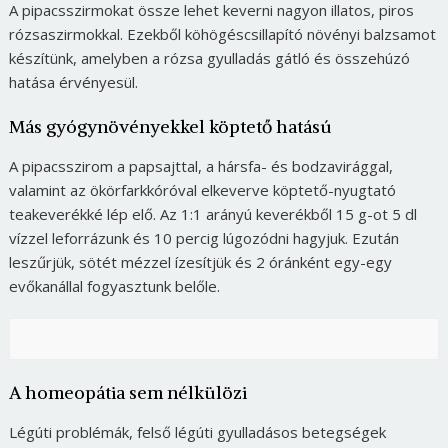
A pipacsszirmokat össze lehet keverni nagyon illatos, piros
rózsaszirmokkal. Ezekből köhögéscsillapító növényi balzsamot
készítünk, amelyben a rózsa gyulladás gátló és összehúzó
hatása érvényesül.
Más gyógynövényekkel köptető hatású
A pipacsszirom a papsajttal, a hársfa- és bodzavirággal,
valamint az ökörfarkkóróval elkeverve köptető-nyugtató
teakeverékké lép elő. Az 1:1 arányú keverékből 15 g-ot 5 dl
vízzel leforrázunk és 10 percig lúgozódni hagyjuk. Ezután
leszűrjük, sötét mézzel ízesítjük és 2 óránként egy-egy
evőkanállal fogyasztunk belőle.
A homeopátia sem nélkülözi
Légúti problémák, felső légúti gyulladásos betegségek