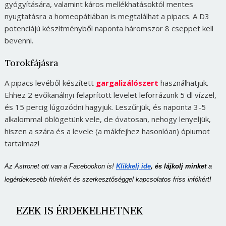
gyógyítására, valamint káros mellékhatásoktól mentes
nyugtatásra a homeopátiában is megtalálhat a pipacs. A D3
potenciájú készítményből naponta háromszor 8 cseppet kell
bevenni.
Torokfájásra
A pipacs levéből készített
gargalizálószert
használhatjuk.
Ehhez 2 evőkanálnyi felaprított levelet leforrázunk 5 dl vízzel,
és 15 percig lúgozódni hagyjuk. Leszűrjük, és naponta 3-5
alkalommal öblögetünk vele, de óvatosan, nehogy lenyeljük,
hiszen a szára és a levele (a mákfejhez hasonlóan) ópiumot
tartalmaz!
Az Astronet ott van a Facebookon is!
Klikkelj ide
, és lájkolj minket 
a 
legérdekesebb hírekért és szerkesztőséggel kapcsolatos friss infókért!
EZEK IS ÉRDEKELHETNEK