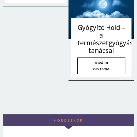
Jelszó
Gyógyító Hold –
Mégse
Bejelentkezés
a
természetgyógyász
tanácsai
TOVÁBB
OLVASOM
HOROSZKÓP