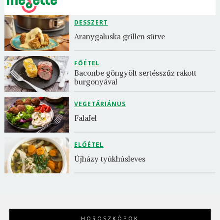
DESSZERT
Aranygaluska grillen sütve
FŐÉTEL
Baconbe göngyölt sertésszűz rakott 
burgonyával
VEGETÁRIÁNUS
Falafel
ELŐÉTEL
Újházy tyúkhúsleves
HOROSZKÓPOK