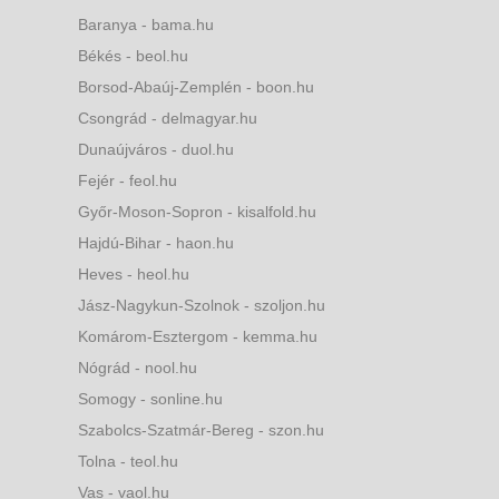
Baranya - bama.hu
Békés - beol.hu
Borsod-Abaúj-Zemplén - boon.hu
Csongrád - delmagyar.hu
Dunaújváros - duol.hu
Fejér - feol.hu
Győr-Moson-Sopron - kisalfold.hu
Hajdú-Bihar - haon.hu
Heves - heol.hu
Jász-Nagykun-Szolnok - szoljon.hu
Komárom-Esztergom - kemma.hu
Nógrád - nool.hu
Somogy - sonline.hu
Szabolcs-Szatmár-Bereg - szon.hu
Tolna - teol.hu
Vas - vaol.hu