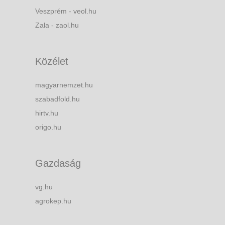
Veszprém - veol.hu
Zala - zaol.hu
Közélet
magyarnemzet.hu
szabadfold.hu
hirtv.hu
origo.hu
Gazdaság
vg.hu
agrokep.hu