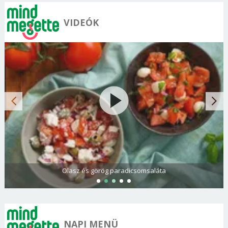
VIDEÓK
Olasz és görög paradicsomsaláta
NAPI MENÜ