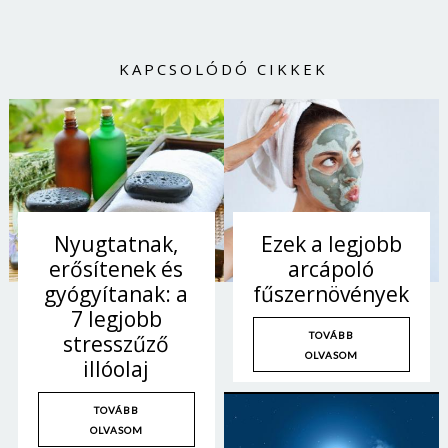
KAPCSOLÓDÓ CIKKEK
Nyugtatnak,
Ezek a legjobb
erősítenek és
arcápoló
gyógyítanak: a
fűszernövények
7 legjobb
Borsonline bejelentkezés
TOVÁBB
stresszűző
OLVASOM
illóolaj
E-mail cím vagy felhasználónév
TOVÁBB
OLVASOM