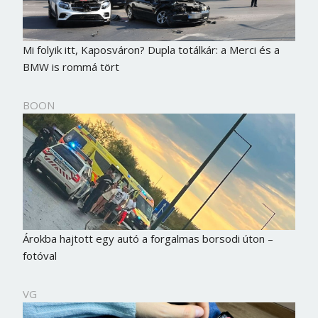
Mi folyik itt, Kaposváron? Dupla totálkár: a Merci és a
BMW is rommá tört
BOON
Árokba hajtott egy autó a forgalmas borsodi úton –
fotóval
VG