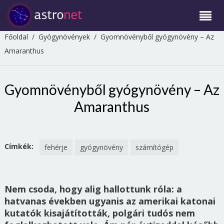
Főoldal
/
Gyógynövények
/
Gyomnövényből gyógynövény – Az
Amaranthus
Gyomnövényből gyógynövény – Az
Amaranthus
Címkék:
fehérje
gyógynövény
számítógép
Nem csoda, hogy alig hallottunk róla: a
hatvanas években ugyanis az amerikai katonai
kutatók kisajátították, polgári tudós nem