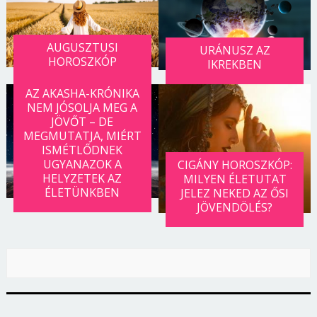
AUGUSZTUSI
URÁNUSZ AZ
HOROSZKÓP
IKREKBEN
AZ AKASHA-KRÓNIKA
NEM JÓSOLJA MEG A
JÖVŐT – DE
MEGMUTATJA, MIÉRT
ISMÉTLŐDNEK
UGYANAZOK A
CIGÁNY HOROSZKÓP:
HELYZETEK AZ
MILYEN ÉLETUTAT
ÉLETÜNKBEN
JELEZ NEKED AZ ŐSI
JÖVENDÖLÉS?