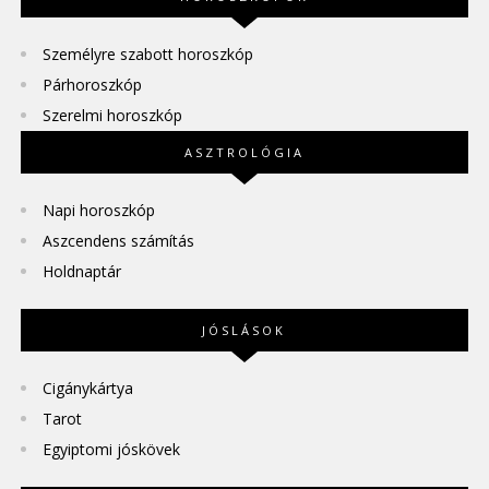
Személyre szabott horoszkóp
Párhoroszkóp
Szerelmi horoszkóp
ASZTROLÓGIA
Napi horoszkóp
Aszcendens számítás
Holdnaptár
JÓSLÁSOK
Cigánykártya
Tarot
Egyiptomi jóskövek