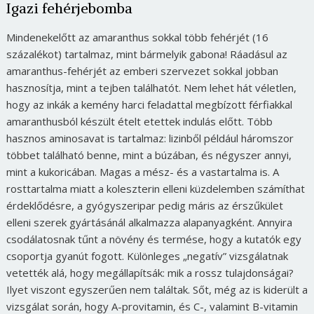
Igazi fehérjebomba
Mindenekelőtt az amaranthus sokkal több fehérjét (16
százalékot) tartalmaz, mint bármelyik gabona! Ráadásul az
amaranthus-fehérjét az emberi szervezet sokkal jobban
hasznosítja, mint a tejben találhatót. Nem lehet hát véletlen,
hogy az inkák a kemény harci feladattal megbízott férfiakkal
amaranthusból készült ételt etettek indulás előtt. Több
hasznos aminosavat is tartalmaz: lizinből például háromszor
többet található benne, mint a búzában, és négyszer annyi,
mint a kukoricában. Magas a mész- és a vastartalma is. A
rosttartalma miatt a koleszterin elleni küzdelemben számíthat
érdeklődésre, a gyógyszeripar pedig máris az érszűkület
elleni szerek gyártásánál alkalmazza alapanyagként. Annyira
csodálatosnak tűnt a növény és termése, hogy a kutatók egy
csoportja gyanút fogott. Különleges „negatív” vizsgálatnak
vetették alá, hogy megállapítsák: mik a rossz tulajdonságai?
Ilyet viszont egyszerűen nem találtak. Sőt, még az is kiderült a
vizsgálat során, hogy A-provitamin, és C-, valamint B-vitamin