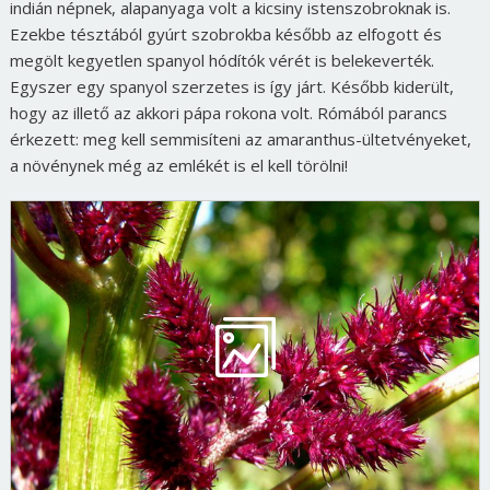
indián népnek, alapanyaga volt a kicsiny istenszobroknak is.
Ezekbe tésztából gyúrt szobrokba később az elfogott és
megölt kegyetlen spanyol hódítók vérét is belekeverték.
Egyszer egy spanyol szerzetes is így járt. Később kiderült,
hogy az illető az akkori pápa rokona volt. Rómából parancs
érkezett: meg kell semmisíteni az amaranthus-ültetvényeket,
a növénynek még az emlékét is el kell törölni!