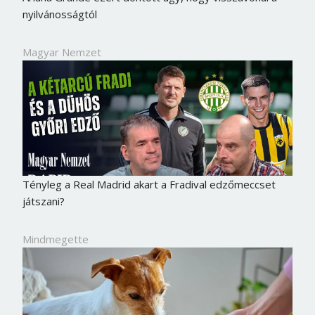
nyilvánosságtól
Magyar Nemzet
Tényleg a Real Madrid akart a Fradival edzőmeccset
játszani?
Mindmegette