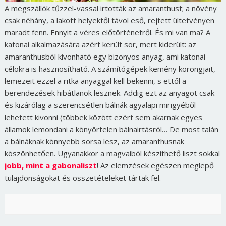
A megszállók tűzzel-vassal irtották az amaranthust; a növény
csak néhány, a lakott helyektől távol eső, rejtett ültetvényen
maradt fenn. Ennyit a véres előtörténetről. És mi van ma? A
katonai alkalmazására azért került sor, mert kiderült: az
amaranthusból kivonható egy bizonyos anyag, ami katonai
célokra is hasznosítható. A számítógépek kemény korongjait,
lemezeit ezzel a ritka anyaggal kell bekenni, s ettől a
berendezések hibátlanok lesznek. Addig ezt az anyagot csak
és kizárólag a szerencsétlen bálnák agyalapi mirigyéből
lehetett kivonni (többek között ezért sem akarnak egyes
államok lemondani a könyörtelen bálnairtásról… De most talán
a bálnáknak könnyebb sorsa lesz, az amaranthusnak
köszönhetően. Ugyanakkor a magvaiból készíthető liszt sokkal
jobb, mint a gabonaliszt
! Az elemzések egészen meglepő
tulajdonságokat és összetételeket tártak fel.