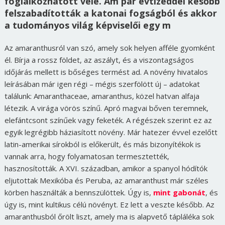
foglalkozhatott vele. Ám pár évtizeddel később
felszabadították a katonai fogságból és akkor
a tudományos világ képviselői egy m
Az amaranthusról van szó, amely sok helyen afféle gyomként
él. Bírja a rossz földet, az aszályt, és a viszontagságos
időjárás mellett is bőséges termést ad. A növény hivatalos
leírásában már igen régi – mégis szerfölött új – adatokat
találunk: Amaranthaceae, amaranthus, közel hatvan alfaja
létezik. A virága vörös színű. Apró magvai bőven teremnek,
elefántcsont színűek vagy feketék. A régészek szerint ez az
egyik legrégibb háziasított növény. Már hatezer évvel ezelőtt
latin-amerikai sírokból is előkerült, és más bizonyítékok is
vannak arra, hogy folyamatosan termesztették,
hasznosították.
A XVI. században, amikor a spanyol hódítók
eljutottak Mexikóba és Peruba, az amaranthust már széles
körben használták a bennszülöttek. Úgy is,
mint gabonát
, és
úgy is, mint kultikus célú növényt. Ez lett a veszte később. Az
amaranthusból őrölt liszt, amely ma is alapvető tápláléka sok