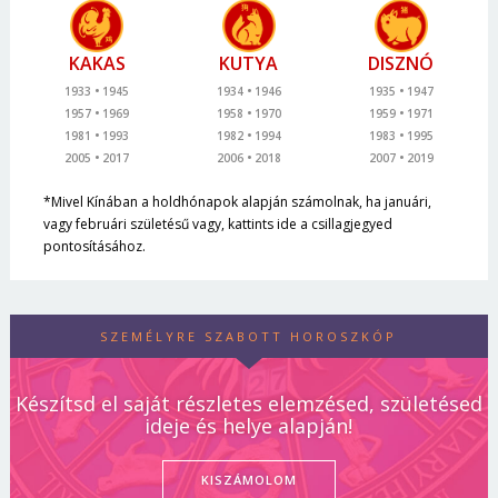
KAKAS
KUTYA
DISZNÓ
1933
1945
1934
1946
1935
1947
1957
1969
1958
1970
1959
1971
1981
1993
1982
1994
1983
1995
2005
2017
2006
2018
2007
2019
*Mivel Kínában a holdhónapok alapján számolnak, ha januári,
vagy februári születésű vagy, kattints ide a csillagjegyed
pontosításához.
SZEMÉLYRE SZABOTT HOROSZKÓP
Készítsd el saját részletes elemzésed, születésed
ideje és helye alapján!
KISZÁMOLOM