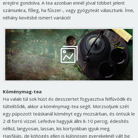
erejére gondolva. A tea azonban ennél jóval többet jelent
számunkra, főleg, ha fűszer-, vagy gyógyteát választunk. Íme,
néhány kevésbé ismert variáció!
Köménymag-tea
Ha valaki túl sok húst és desszertet fogyasztva felfúvódik és
túltelítődik, akkor a köménymag-tea segít. Morzsoljunk szét
egy púpozott teáskanál köményt egy mozsárban, és öntsük le
2 dl forró vízzel. Lefedve hagyjuk állni 8-10 percig, édesítés
nélkül, langyosan, lassan, kis kortyokban igyuk meg.
Hasfájás, de köhögés ellen is különösen gyerekeknél vált be