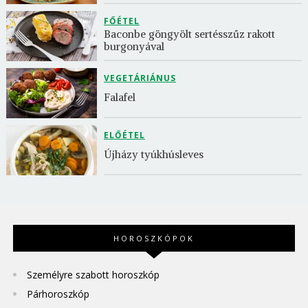
FŐÉTEL
Baconbe göngyölt sertésszűz rakott 
burgonyával
VEGETÁRIÁNUS
Falafel
ELŐÉTEL
Újházy tyúkhúsleves
HOROSZKÓPOK
Személyre szabott horoszkóp
Párhoroszkóp