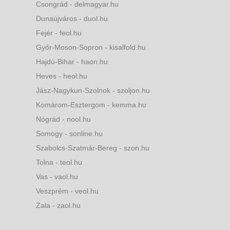
Csongrád - delmagyar.hu
Dunaújváros - duol.hu
Fejér - feol.hu
Győr-Moson-Sopron - kisalfold.hu
Hajdú-Bihar - haon.hu
Heves - heol.hu
Jász-Nagykun-Szolnok - szoljon.hu
Komárom-Esztergom - kemma.hu
Nógrád - nool.hu
Somogy - sonline.hu
Szabolcs-Szatmár-Bereg - szon.hu
Tolna - teol.hu
Vas - vaol.hu
Veszprém - veol.hu
Zala - zaol.hu