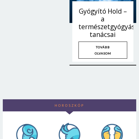
Gyógyító Hold –
a
természetgyógyász
tanácsai
TOVÁBB
OLVASOM
Borsonline bejelentkezés
HOROSZKÓP
E-mail cím vagy felhasználónév