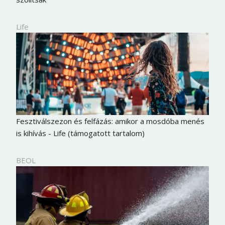
Life
Fesztiválszezon és felfázás: amikor a mosdóba menés
is kihívás - Life (támogatott tartalom)
BEOL