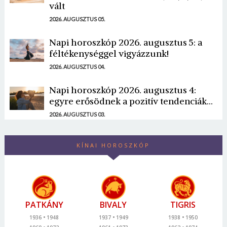
vált
2026. AUGUSZTUS 05.
Napi horoszkóp 2026. augusztus 5: a
féltékenységgel vigyázzunk!
2026. AUGUSZTUS 04.
Napi horoszkóp 2026. augusztus 4:
egyre erősödnek a pozitív tendenciák...
2026. AUGUSZTUS 03.
KÍNAI HOROSZKÓP
PATKÁNY
BIVALY
TIGRIS
1936
1948
1937
1949
1938
1950