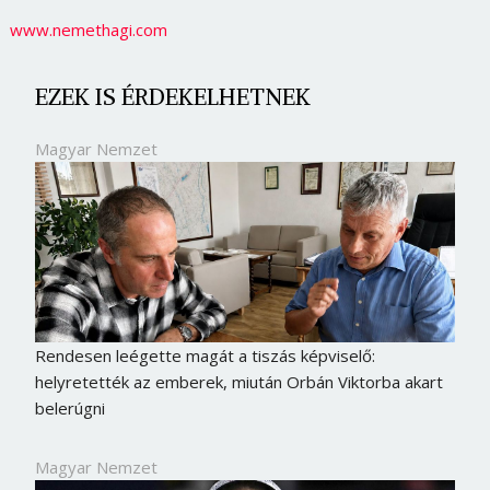
www.nemethagi.com
EZEK IS ÉRDEKELHETNEK
Magyar Nemzet
Rendesen leégette magát a tiszás képviselő:
helyretették az emberek, miután Orbán Viktorba akart
belerúgni
Magyar Nemzet