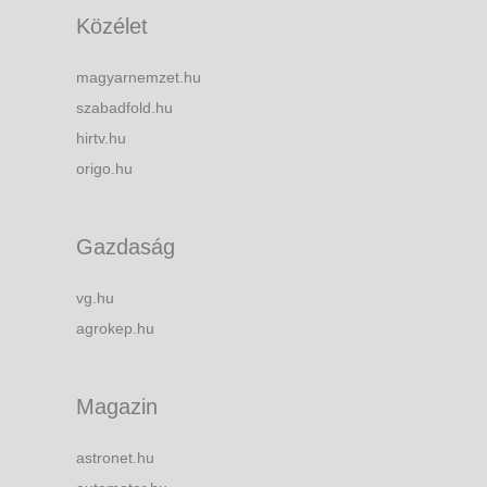
Közélet
magyarnemzet.hu
szabadfold.hu
hirtv.hu
origo.hu
Gazdaság
vg.hu
agrokep.hu
Magazin
astronet.hu