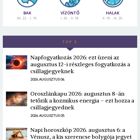
BAK
VÍZÖNTŐ
HALAK
XII. 22. - I. 19.
I. 20. - II. 18.
II. 19. - III. 20.
TOP 5
Napfogyatkozás 2026: ezt üzeni az
augusztus 12-i részleges fogyatkozás a
csillagjegyeknek
2026. AUGUSZTUS 06.
Oroszlánkapu 2026: augusztus 8-án
tetőzik a kozmikus energia – ezt hozza a
csillagjegyednek
2026. AUGUSZTUS 05.
Napi horoszkóp 2026. augusztus 6: a
Vénusz, a kis szerencse bolygója jegyet