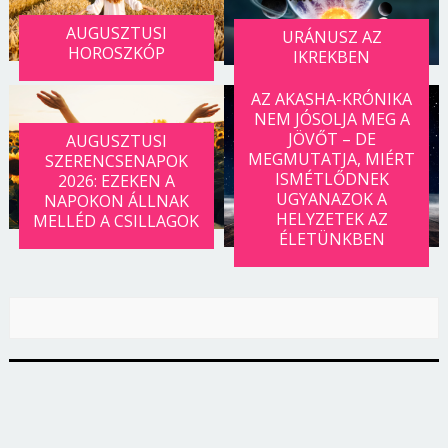
AUGUSZTUSI
URÁNUSZ AZ
HOROSZKÓP
IKREKBEN
AZ AKASHA-KRÓNIKA
NEM JÓSOLJA MEG A
JÖVŐT – DE
AUGUSZTUSI
MEGMUTATJA, MIÉRT
SZERENCSENAPOK
ISMÉTLŐDNEK
2026: EZEKEN A
UGYANAZOK A
NAPOKON ÁLLNAK
HELYZETEK AZ
MELLÉD A CSILLAGOK
ÉLETÜNKBEN