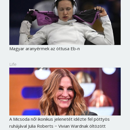
Magyar aranyérmek az öttusa Eb-n
Life
A Micsoda nő! ikonikus jelenetét idézte fel pöttyös
ruhájával Julia Roberts − Vivian Wardnak öltözött