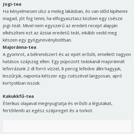
Jogi-tea
Ha kényelmesen ülsz a meleg lakásban, és van időd kipihenni
magad, jót fog tenni, ha elfogyasztasz közben egy csésze
jogi-teát. Mivel nem egyszerű az eredeti recept alapján
elkészíteni ezt az ázsiai eredetű teát, inkább vedd meg
készen egy gyógynövényboltban.
Majoránna-tea
A gyomrot, a bélrendszert és az epét erősíti, emellett nagyon
hatásos szájszag ellen. Egy púpozott teáskanál majoránnát
leforrázunk 2 dl forró vízzel, 8 percig lefedve állni hagyjuk,
leszűrjük, naponta kétszer egy csészével langyosan, apró
kortyokban isszuk.
Kakukkfű-tea
Éterikus olajaival megnyugtatja és erősíti a légutakat,
fertőtleníti az egész szájüreget és a torkot.