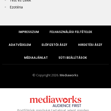
Test és Lélek
Ezotéria
IMPRESSZUM
FELHASZNÁLÁSI FELTÉTELEK
ADATVÉDELEM
ELŐFIZETŐI ÁSZF
HIRDETÉSI ÁSZF
MÉDIAAJÁNLAT
SÜTI BEÁLLÍTÁSOK
© Copyright 2026.
Mediaworks
Portfóliónk minőségi tartalmat jelent minden