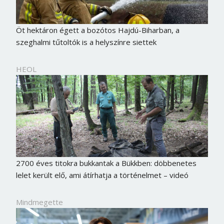
Öt hektáron égett a bozótos Hajdú-Biharban, a
szeghalmi tűtoltók is a helyszínre siettek
HEOL
2700 éves titokra bukkantak a Bükkben: döbbenetes
lelet került elő, ami átírhatja a történelmet – videó
Mindmegette