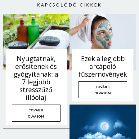
KAPCSOLÓDÓ CIKKEK
Nyugtatnak,
Ezek a legjobb
erősítenek és
arcápoló
gyógyítanak: a
fűszernövények
7 legjobb
TOVÁBB
stresszűző
OLVASOM
illóolaj
TOVÁBB
OLVASOM