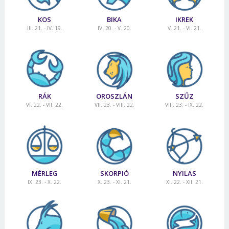
Jelszó
KOS
BIKA
IKREK
III. 21. - IV. 19.
IV. 20. - V. 20.
V. 21. - VI. 21.
Mégse
Bejelentkezés
RÁK
OROSZLÁN
SZŰZ
VI. 22. - VII. 22.
VII. 23. - VIII. 22.
VIII. 23. - IX. 22.
MÉRLEG
SKORPIÓ
NYILAS
IX. 23. - X. 22.
X. 23. - XI. 21.
XI. 22. - XII. 21.