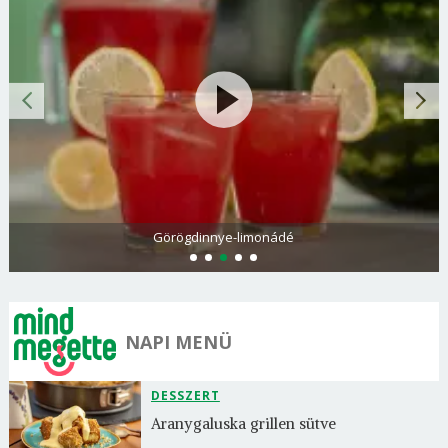
Görögdinnye-limonádé
NAPI MENÜ
DESSZERT
Aranygaluska grillen sütve