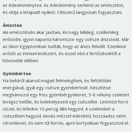
az édesköménytea. Az édeskömény serkenti az emésztést,
és oldja a letapadt nyákot. Célszerű langyosan fogyasztani.
Ánizstea
Aki emésztésén akar javítani, és/vagy lelkileg, szellemileg
erősödni, igyon naponta háromszor egy csésze ánizsteát. Már
az ókori Egyiptomban tudták, hogy az ánizs felvidít. Ezenkívül
erősíti az immunrendszert, és ezzel véd a fertőzésektől a
hűvösebb időben.
Gyömbértea
Ha belülről akarod magad felmelegíteni, és feltöltődni
energiával, igyál egy csésze gyömbérteát. Készítése:
meghámozol egy friss gyömbérgyökeret, 5-6 vékony szeletet
levágsz belőle, és belehelyezed egy csészébe. Leöntöd forró
vízzel, és lefedve 10 percig állni hagyod. A szeleteket a
csészében hagyod, kevés mézzel édesíted, hozzáadsz némi
citromlevet, és nem túl forrón, apró kortyokban fogyasztod el.