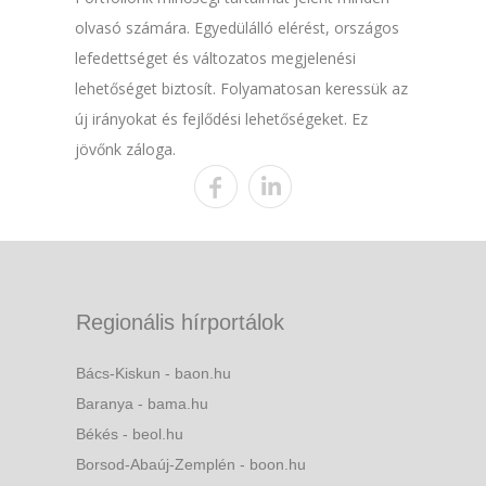
olvasó számára. Egyedülálló elérést, országos
lefedettséget és változatos megjelenési
lehetőséget biztosít. Folyamatosan keressük az
új irányokat és fejlődési lehetőségeket. Ez
jövőnk záloga.
Regionális hírportálok
Bács-Kiskun - baon.hu
Baranya - bama.hu
Békés - beol.hu
Borsod-Abaúj-Zemplén - boon.hu