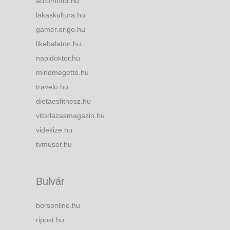
automotor.hu
lakaskultura.hu
gamer.origo.hu
likebalaton.hu
napidoktor.hu
mindmegette.hu
travelo.hu
dietaesfitnesz.hu
vitorlazasmagazin.hu
videkize.hu
tvmusor.hu
Bulvár
borsonline.hu
ripost.hu