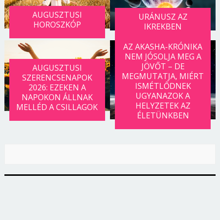
AUGUSZTUSI
URÁNUSZ AZ
HOROSZKÓP
IKREKBEN
AZ AKASHA-KRÓNIKA
NEM JÓSOLJA MEG A
JÖVŐT – DE
AUGUSZTUSI
MEGMUTATJA, MIÉRT
SZERENCSENAPOK
ISMÉTLŐDNEK
2026: EZEKEN A
UGYANAZOK A
NAPOKON ÁLLNAK
HELYZETEK AZ
MELLÉD A CSILLAGOK
ÉLETÜNKBEN
Borsonline bejelentkezés
E-mail cím vagy felhasználónév