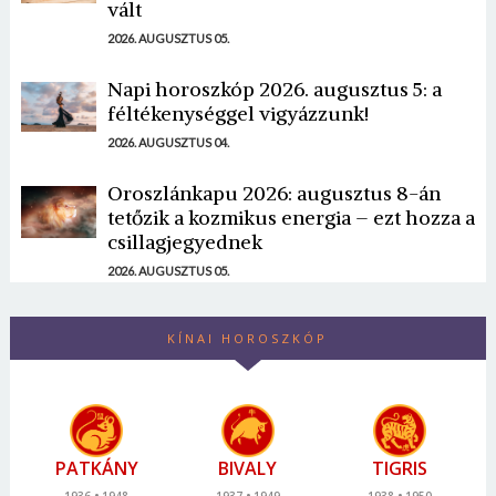
vált
2026. AUGUSZTUS 05.
Napi horoszkóp 2026. augusztus 5: a
féltékenységgel vigyázzunk!
2026. AUGUSZTUS 04.
Oroszlánkapu 2026: augusztus 8-án
tetőzik a kozmikus energia – ezt hozza a
csillagjegyednek
2026. AUGUSZTUS 05.
KÍNAI HOROSZKÓP
PATKÁNY
BIVALY
TIGRIS
1936
1948
1937
1949
1938
1950