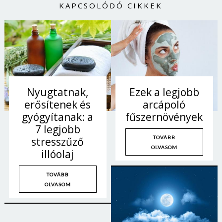
KAPCSOLÓDÓ CIKKEK
Jelszó
Mégse
Bejelentkezés
Nyugtatnak,
Ezek a legjobb
erősítenek és
arcápoló
gyógyítanak: a
fűszernövények
7 legjobb
TOVÁBB
stresszűző
OLVASOM
illóolaj
TOVÁBB
OLVASOM