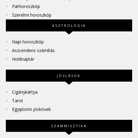
Párhoroszkóp
Szerelmi horoszkóp
ASZTROLÓGIA
Napi horoszkóp
Aszcendens számítás
Holdnaptár
JÓSLÁSOK
Cigánykártya
Tarot
Egyiptomi jóskövek
SZÁMMISZTIKA