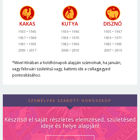
KAKAS
KUTYA
DISZNÓ
1933
1945
1934
1946
1935
1947
1957
1969
1958
1970
1959
1971
1981
1993
1982
1994
1983
1995
2005
2017
2006
2018
2007
2019
*Mivel Kínában a holdhónapok alapján számolnak, ha januári,
vagy februári születésű vagy, kattints ide a csillagjegyed
pontosításához.
SZEMÉLYRE SZABOTT HOROSZKÓP
Készítsd el saját részletes elemzésed, születésed
ideje és helye alapján!