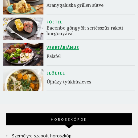
Aranygaluska grillen sütve
FŐÉTEL
Baconbe göngyölt sertésszűz rakott 
burgonyával
VEGETÁRIÁNUS
Falafel
ELŐÉTEL
Újházy tyúkhúsleves
HOROSZKÓPOK
Személyre szabott horoszkóp