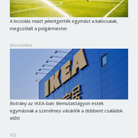
A locsolás miatt jelentgették egymást a kalocsaiak,
megszólalt a polgármester
Borsonline
Botrány az IKEA-ban: Bemutatóágyon estek
egymásnak a szerelmes vásárlók a döbbent családok
előtt
VG