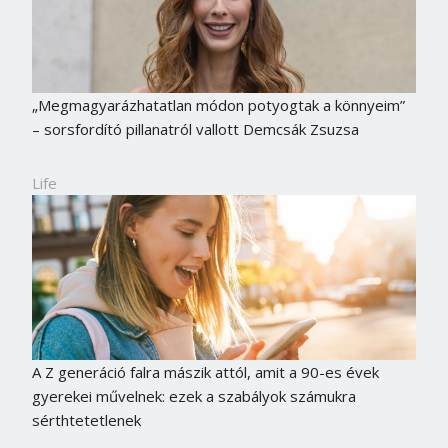
„Megmagyarázhatatlan módon potyogtak a könnyeim”
– sorsfordító pillanatról vallott Demcsák Zsuzsa
Life
A Z generáció falra mászik attól, amit a 90-es évek
gyerekei művelnek: ezek a szabályok számukra
sérthtetetlenek