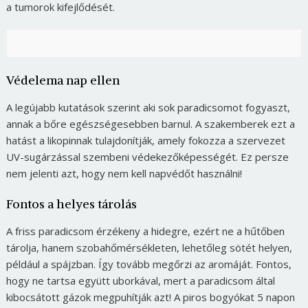
a tumorok kifejlődését.
Védelema nap ellen
A legújabb kutatások szerint aki sok paradicsomot fogyaszt,
annak a bőre egészségesebben barnul. A szakemberek ezt a
hatást a likopinnak tulajdonítják, amely fokozza a szervezet
UV-sugárzással szembeni védekezőképességét. Ez persze
nem jelenti azt, hogy nem kell napvédőt használni!
Fontos a helyes tárolás
A friss paradicsom érzékeny a hidegre, ezért ne a hűtőben
tárolja, hanem szobahőmérsékleten, lehetőleg sötét helyen,
például a spájzban. Így tovább megőrzi az aromáját. Fontos,
hogy ne tartsa együtt uborkával, mert a paradicsom által
kibocsátott gázok megpuhítják azt! A piros bogyókat 5 napon