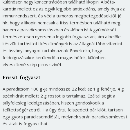
különösen nagy koncentrációban található likopin. A béta-
karotin mellett ez az egyik legjobb antioxidáns, amely óvja az
immunrendszert, és véd a tumoros megbetegedésektől. Jó
hír, hogy a likopin nemcsak a friss termésben található meg,
hanem a paradicsomszószban és -lében is! A gyümölcsöt
természetesen nyersen a legjobb fogyasztani, ám a belőle
készült tartósított készítmények is az átlagnál több vitamint
és ásványi anyagot tartalmaznak. Ennek oka, hogy
feldolgozásakor kerülendő a magas hőfok, különben
elveszítené szép piros színét.
Frissít, fogyaszt
A paradicsom 100 g-ja mindössze 22 kcal; az 1 g fehérje, 4 g
szénhidrát mellett 2 g rostot is tartalmaz. Ezáltal segít a
súlyfelesleg ledolgozásában, hiszen gondoskodik a
telítettségérzetről. Ha úgy érzi, felszedett pár kilót, tartson
egy gyors paradicsomdiétát, melynek során paradicsomlevest
és -italt is fogyaszthat.