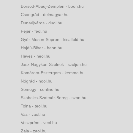
Borsod-Abaúj-Zemplén - boon.hu
Csongrád - delmagyar.hu
Dunaújváros - duol.hu
Fejér - feol.hu
Győr-Moson-Sopron - kisalfold.hu
Hajdú-Bihar - haon.hu
Heves - heol.hu
Jász-Nagykun-Szolnok - szoljon.hu
Komárom-Esztergom - kemma.hu
Nógrád - nool.hu
Somogy - sonline.hu
Szabolcs-Szatmár-Bereg - szon.hu
Tolna - teol.hu
Vas - vaol.hu
Veszprém - veol.hu
Zala - zaol.hu