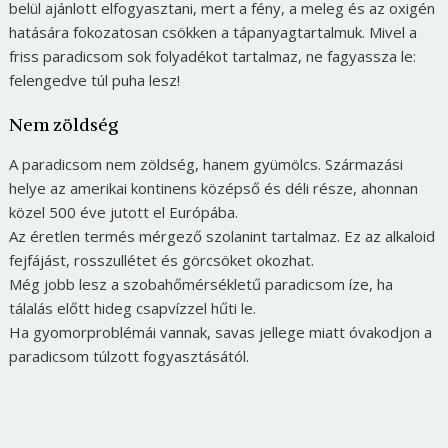
belül ajánlott elfogyasztani, mert a fény, a meleg és az oxigén
hatására fokozatosan csökken a tápanyagtartalmuk. Mivel a
friss paradicsom sok folyadékot tartalmaz, ne fagyassza le:
felengedve túl puha lesz!
Nem zöldség
A paradicsom nem zöldség, hanem gyümölcs. Származási
helye az amerikai kontinens középső és déli része, ahonnan
közel 500 éve jutott el Európába.
Az éretlen termés mérgező szolanint tartalmaz. Ez az alkaloid
fejfájást, rosszullétet és görcsöket okozhat.
Még jobb lesz a szobahőmérsékletű paradicsom íze, ha
tálalás előtt hideg csapvízzel hűti le.
Ha gyomorproblémái vannak, savas jellege miatt óvakodjon a
paradicsom túlzott fogyasztásától.