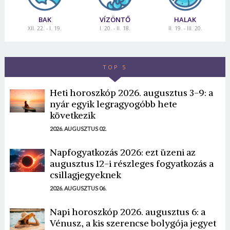
BAK
VÍZÖNTŐ
HALAK
XII. 22. - I. 19.
I. 20. - II. 18.
II. 19. - III. 20.
TOP 5
Heti horoszkóp 2026. augusztus 3-9: a
nyár egyik legragyogóbb hete
következik
2026. AUGUSZTUS 02.
Napfogyatkozás 2026: ezt üzeni az
augusztus 12-i részleges fogyatkozás a
csillagjegyeknek
2026. AUGUSZTUS 06.
Napi horoszkóp 2026. augusztus 6: a
Vénusz, a kis szerencse bolygója jegyet