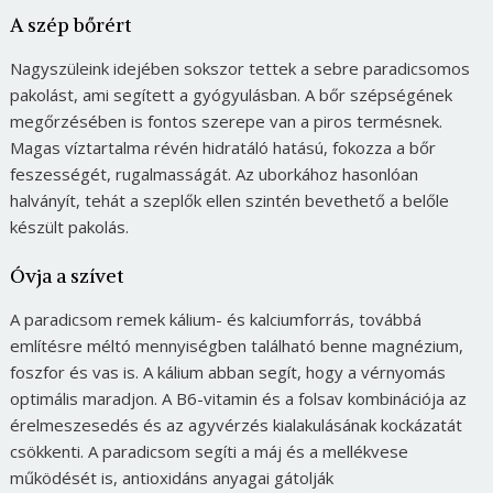
A szép bőrért
Nagyszüleink idejében sokszor tettek a sebre paradicsomos
pakolást, ami segített a gyógyulásban. A bőr szépségének
megőrzésében is fontos szerepe van a piros termésnek.
Magas víztartalma révén hidratáló hatású, fokozza a bőr
feszességét, rugalmasságát. Az uborkához hasonlóan
halványít, tehát a szeplők ellen szintén bevethető a belőle
készült pakolás.
Óvja a szívet
A paradicsom remek kálium- és kalciumforrás, továbbá
említésre méltó mennyiségben található benne magnézium,
foszfor és vas is. A kálium abban segít, hogy a vérnyomás
optimális maradjon. A B6-vitamin és a folsav kombinációja az
érelmeszesedés és az agyvérzés kialakulásának kockázatát
csökkenti. A paradicsom segíti a máj és a mellékvese
működését is, antioxidáns anyagai gátolják