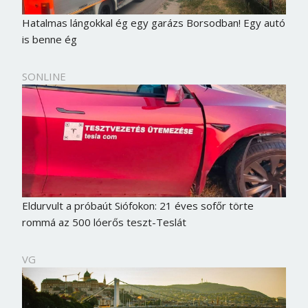
Hatalmas lángokkal ég egy garázs Borsodban! Egy autó
is benne ég
SONLINE
Eldurvult a próbaút Siófokon: 21 éves sofőr törte
rommá az 500 lóerős teszt-Teslát
VG