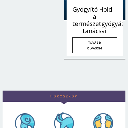
Gyógyító Hold –
a
természetgyógyász
tanácsai
TOVÁBB
OLVASOM
HOROSZKÓP