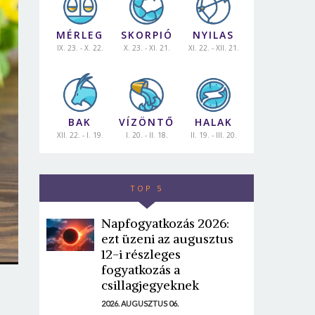
MÉRLEG
SKORPIÓ
NYILAS
IX. 23. - X. 22.
X. 23. - XI. 21.
XI. 22. - XII. 21.
BAK
VÍZÖNTŐ
HALAK
XII. 22. - I. 19.
I. 20. - II. 18.
II. 19. - III. 20.
TOP 5
Napfogyatkozás 2026:
ezt üzeni az augusztus
12-i részleges
fogyatkozás a
csillagjegyeknek
2026. AUGUSZTUS 06.