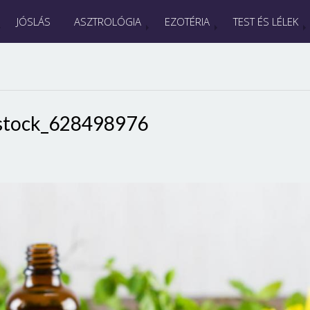
JÓSLÁS
ASZTROLÓGIA
EZOTÉRIA
TEST ÉS LÉLEK
stock_628498976