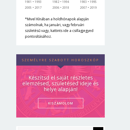
1981
1993
1982
1994
1983
1995
2005
2017
2006
2018
2007
2019
*Mivel Kínában a holdhónapok alapján
számolnak, ha januári, vagy februári
születésű vagy, kattints ide a csillagjegyed
pontosításához.
SZEMÉLYRE SZABOTT HOROSZKÓP
Készítsd el saját részletes
elemzésed, születésed ideje és
helye alapján!
KISZÁMOLOM