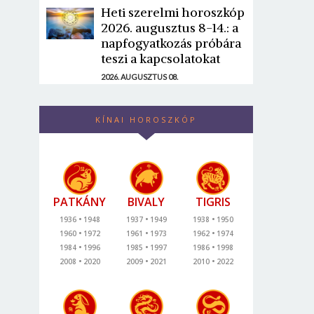
Heti szerelmi horoszkóp
2026. augusztus 8-14.: a
napfogyatkozás próbára
teszi a kapcsolatokat
2026. AUGUSZTUS 08.
KÍNAI HOROSZKÓP
PATKÁNY
BIVALY
TIGRIS
1936
1948
1937
1949
1938
1950
1960
1972
1961
1973
1962
1974
1984
1996
1985
1997
1986
1998
2008
2020
2009
2021
2010
2022