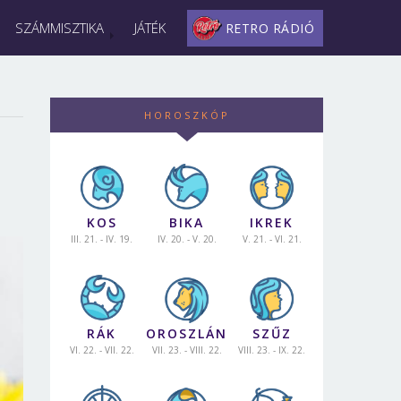
SZÁMMISZTIKA
JÁTÉK
RETRO RÁDIÓ
HOROSZKÓP
KOS
BIKA
IKREK
III. 21. - IV. 19.
IV. 20. - V. 20.
V. 21. - VI. 21.
RÁK
OROSZLÁN
SZŰZ
VI. 22. - VII. 22.
VII. 23. - VIII. 22.
VIII. 23. - IX. 22.