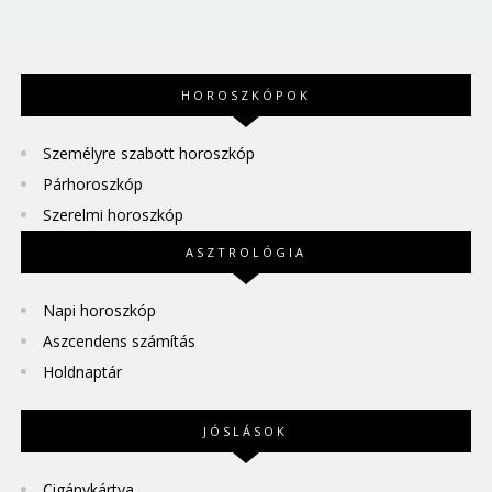
HOROSZKÓPOK
Személyre szabott horoszkóp
Párhoroszkóp
Szerelmi horoszkóp
ASZTROLÓGIA
Napi horoszkóp
Aszcendens számítás
Holdnaptár
JÓSLÁSOK
Cigánykártya