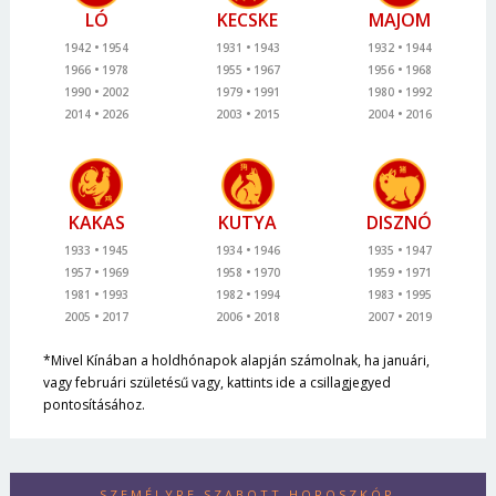
LÓ
KECSKE
MAJOM
1942
1954
1931
1943
1932
1944
1966
1978
1955
1967
1956
1968
1990
2002
1979
1991
1980
1992
2014
2026
2003
2015
2004
2016
KAKAS
KUTYA
DISZNÓ
1933
1945
1934
1946
1935
1947
1957
1969
1958
1970
1959
1971
1981
1993
1982
1994
1983
1995
2005
2017
2006
2018
2007
2019
*Mivel Kínában a holdhónapok alapján számolnak, ha januári,
vagy februári születésű vagy, kattints ide a csillagjegyed
pontosításához.
SZEMÉLYRE SZABOTT HOROSZKÓP