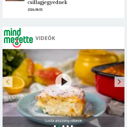
Mégse
Bejelentkezés
csillagjegyednek
2026.08.05.
VIDEÓK
Lusta asszony rétese