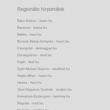
Regionális hírportálok
Bács-Kiskun - baon.hu
Baranya - bama.hu
Békés - beol.hu
Borsod-Abaúj-Zemplén - boon.hu
Csongrád - delmagyar.hu
Dunaújváros - duol.hu
Fejér - feol.hu
Győr-Moson-Sopron - kisalfold.hu
Hajdú-Bihar - haon.hu
Heves - heol.hu
Jász-Nagykun-Szolnok - szoljon.hu
Komárom-Esztergom - kemma.hu
Nógrád - nool.hu