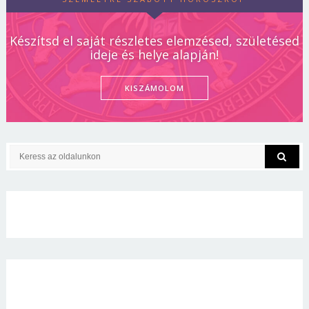
Készítsd el saját részletes elemzésed, születésed
ideje és helye alapján!
KISZÁMOLOM