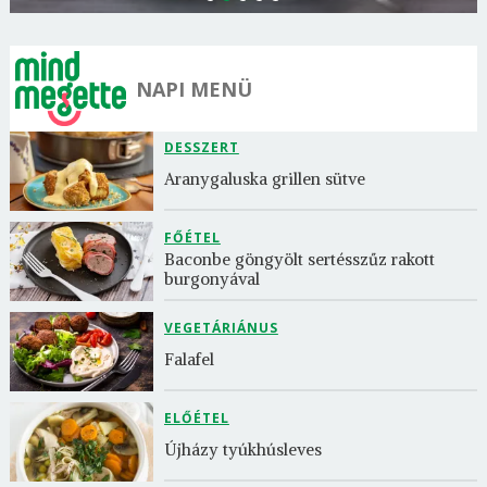
NAPI MENÜ
DESSZERT
Aranygaluska grillen sütve
FŐÉTEL
Baconbe göngyölt sertésszűz rakott 
burgonyával
VEGETÁRIÁNUS
Falafel
ELŐÉTEL
Újházy tyúkhúsleves