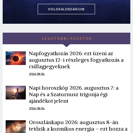
HOLDKALENDÁRIUM
LEGUTÓBBI POSZTOK
Napfogyatkozás 2026: ezt üzeni az
augusztus 12-i részleges fogyatkozás a
csillagjegyeknek
Borsonline bejelentkezés
2026.08.06.
E-mail cím vagy felhasználónév
Napi horoszkóp 2026. augusztus 7: a
Nap és a Szaturnusz trigonja égi
ajándékot jelent
Jelszó
2026.08.06.
Oroszlánkapu 2026: augusztus 8-án
tetőzik a kozmikus energia – ezt hozza a