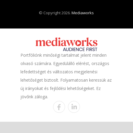
© Copyright 2026.
Mediaworks
Portfóliónk minőségi tartalmat jelent minden
olvasó számára. Egyedülálló elérést, országos
lefedettséget és változatos megjelenési
lehetőséget biztosít. Folyamatosan keressük az
új irányokat és fejlődési lehetőségeket. Ez
jövőnk záloga.