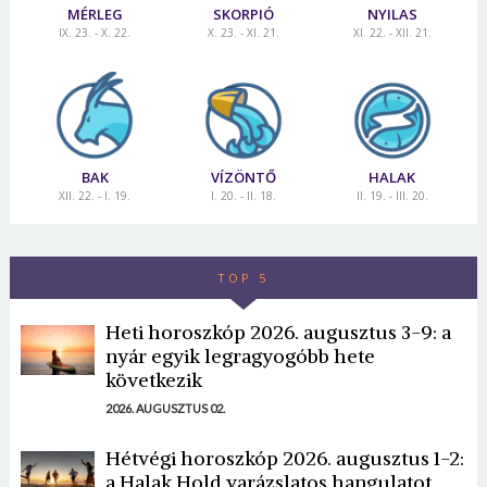
MÉRLEG
SKORPIÓ
NYILAS
IX. 23. - X. 22.
X. 23. - XI. 21.
XI. 22. - XII. 21.
BAK
VÍZÖNTŐ
HALAK
XII. 22. - I. 19.
I. 20. - II. 18.
II. 19. - III. 20.
TOP 5
Heti horoszkóp 2026. augusztus 3-9: a
nyár egyik legragyogóbb hete
következik
2026. AUGUSZTUS 02.
Hétvégi horoszkóp 2026. augusztus 1-2:
a Halak Hold varázslatos hangulatot