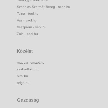
Somogy - sonline.hu
Szabolcs-Szatmár-Bereg - szon.hu
Tolna - teol.hu
Vas - vaol.hu
Veszprém - veol.hu
Zala - zaol.hu
Közélet
magyarnemzet.hu
szabadfold.hu
hirtv.hu
origo.hu
Gazdaság