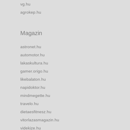
vg.hu
agrokep.hu
Magazin
astronet.hu
automotor.hu
lakaskultura.hu
gamer.origo.hu
likebalaton.hu
napidoktor.hu
mindmegette.hu
travelo.hu
dietaesfitnesz.hu
vitorlazasmagazin.hu
videkize.hu