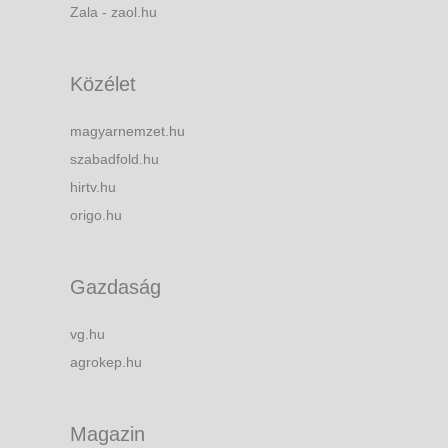
Zala - zaol.hu
Közélet
magyarnemzet.hu
szabadfold.hu
hirtv.hu
origo.hu
Gazdaság
vg.hu
agrokep.hu
Magazin