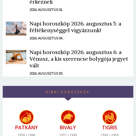
érkeznek
2026. AUGUSZTUS 01.
Napi horoszkóp 2026. augusztus 5: a
féltékenységgel vigyázzunk!
2026. AUGUSZTUS 04.
Napi horoszkóp 2026. augusztus 6: a
Vénusz, a kis szerencse bolygója jegyet
vált
2026. AUGUSZTUS 05.
KÍNAI HOROSZKÓP
PATKÁNY
BIVALY
TIGRIS
1936
1948
1937
1949
1938
1950