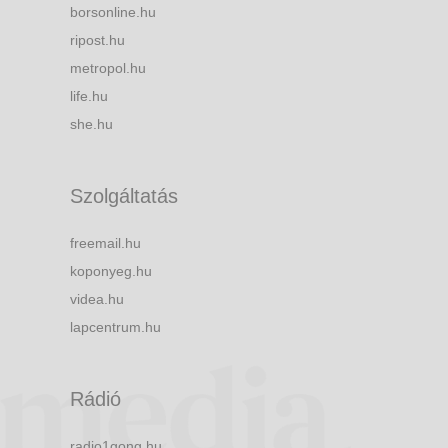
borsonline.hu
ripost.hu
metropol.hu
life.hu
she.hu
Szolgáltatás
freemail.hu
koponyeg.hu
videa.hu
lapcentrum.hu
Rádió
radio1gong.hu