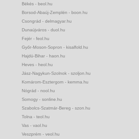
Békés - beol.hu
Borsod-Abaúj-Zemplén - boon.hu
Csongrád - delmagyar.hu
Dunaújváros - duol.hu
Fejér - feol.hu
Győr-Moson-Sopron - kisalfold.hu
Hajdú-Bihar - haon.hu
Heves - heol.hu
Jász-Nagykun-Szolnok - szoljon.hu
Komárom-Esztergom - kemma.hu
Nógrád - nool.hu
Somogy - sonline.hu
Szabolcs-Szatmár-Bereg - szon.hu
Tolna - teol.hu
Vas - vaol.hu
Veszprém - veol.hu