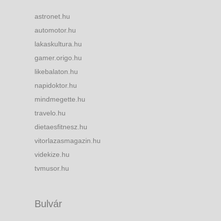
astronet.hu
automotor.hu
lakaskultura.hu
gamer.origo.hu
likebalaton.hu
napidoktor.hu
mindmegette.hu
travelo.hu
dietaesfitnesz.hu
vitorlazasmagazin.hu
videkize.hu
tvmusor.hu
Bulvár