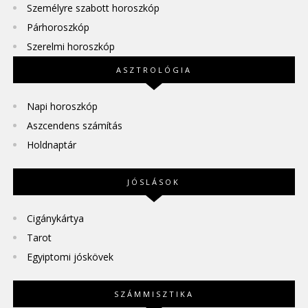
Személyre szabott horoszkóp
Párhoroszkóp
Szerelmi horoszkóp
ASZTROLÓGIA
Napi horoszkóp
Aszcendens számítás
Holdnaptár
JÓSLÁSOK
Cigánykártya
Tarot
Egyiptomi jóskövek
SZÁMMISZTIKA