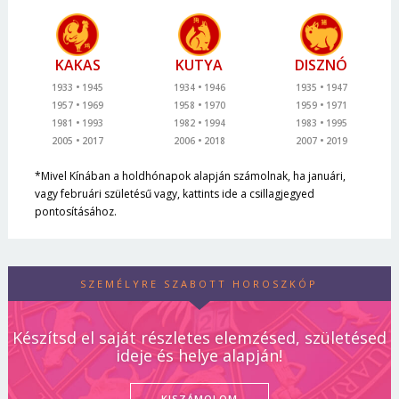
KAKAS
KUTYA
DISZNÓ
1933
1945
1934
1946
1935
1947
1957
1969
1958
1970
1959
1971
1981
1993
1982
1994
1983
1995
2005
2017
2006
2018
2007
2019
*Mivel Kínában a holdhónapok alapján számolnak, ha januári,
vagy februári születésű vagy, kattints ide a csillagjegyed
pontosításához.
SZEMÉLYRE SZABOTT HOROSZKÓP
Készítsd el saját részletes elemzésed, születésed
ideje és helye alapján!
KISZÁMOLOM