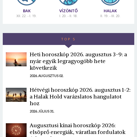
BAK
VÍZÖNTŐ
HALAK
XII. 22. - I. 19.
I. 20. - II. 18.
II. 19. - III. 20.
TOP 5
Heti horoszkóp 2026. augusztus 3-9: a
nyár egyik legragyogóbb hete
következik
2026. AUGUSZTUS 02.
Hétvégi horoszkóp 2026. augusztus 1-2:
a Halak Hold varázslatos hangulatot
hoz
2026. JÚLIUS 31.
Augusztusi kínai horoszkóp 2026:
elsöprő energiák, váratlan fordulatok