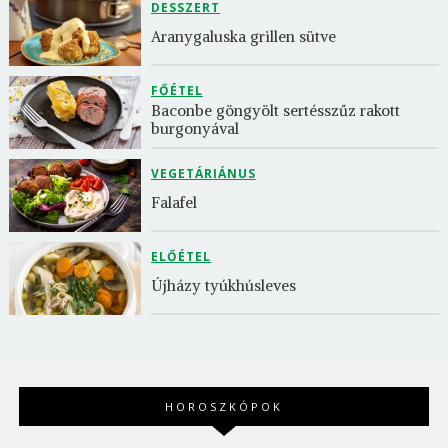
DESSZERT
Aranygaluska grillen sütve
FŐÉTEL
Baconbe göngyölt sertésszűz rakott 
burgonyával
VEGETÁRIÁNUS
Falafel
ELŐÉTEL
Újházy tyúkhúsleves
HOROSZKÓPOK