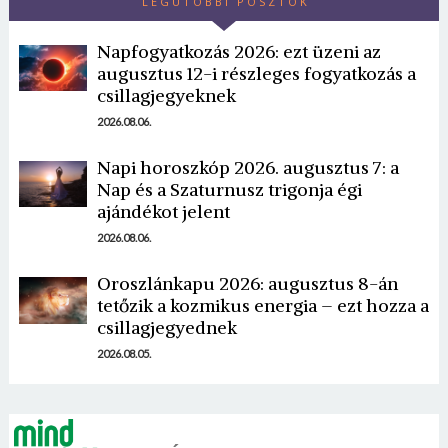
LEGUTÓBBI POSZTOK
Napfogyatkozás 2026: ezt üzeni az
augusztus 12-i részleges fogyatkozás a
csillagjegyeknek
2026.08.06.
Napi horoszkóp 2026. augusztus 7: a
Borsonline bejelentkezés
Nap és a Szaturnusz trigonja égi
ajándékot jelent
E-mail cím vagy felhasználónév
2026.08.06.
Oroszlánkapu 2026: augusztus 8-án
Jelszó
tetőzik a kozmikus energia – ezt hozza a
csillagjegyednek
2026.08.05.
Mégse
Bejelentkezés