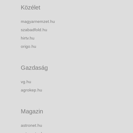
Közélet
magyarnemzet.hu
szabadfold.hu
hirtv.hu
origo.hu
Gazdaság
vg.hu
agrokep.hu
Magazin
astronet.hu