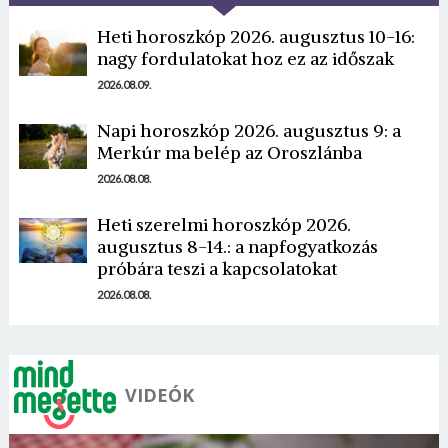
Heti horoszkóp 2026. augusztus 10-16:
nagy fordulatokat hoz ez az időszak
2026.08.09.
Napi horoszkóp 2026. augusztus 9: a
Borsonline bejelentkezés
Merkúr ma belép az Oroszlánba
2026.08.08.
E-mail cím vagy felhasználónév
Heti szerelmi horoszkóp 2026.
augusztus 8-14.: a napfogyatkozás
próbára teszi a kapcsolatokat
Jelszó
2026.08.08.
Mégse
Bejelentkezés
VIDEÓK