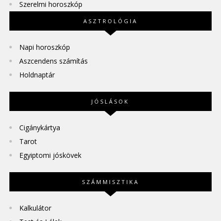
Szerelmi horoszkóp
ASZTROLÓGIA
Napi horoszkóp
Aszcendens számítás
Holdnaptár
JÓSLÁSOK
Cigánykártya
Tarot
Egyiptomi jóskövek
SZÁMMISZTIKA
Kalkulátor