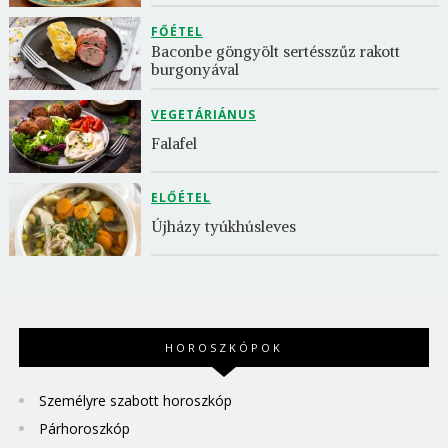
FŐÉTEL
Baconbe göngyölt sertésszűz rakott 
burgonyával
VEGETÁRIÁNUS
Falafel
ELŐÉTEL
Újházy tyúkhúsleves
HOROSZKÓPOK
Személyre szabott horoszkóp
Párhoroszkóp