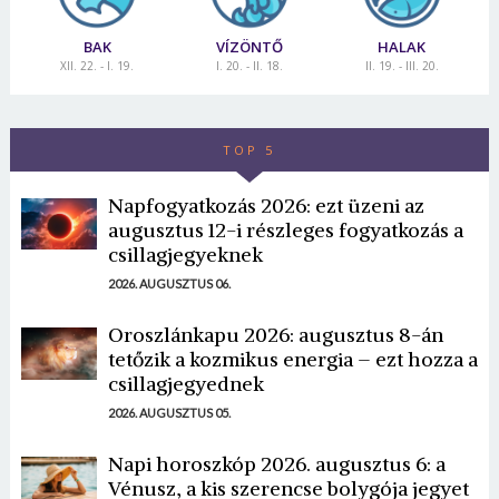
BAK
VÍZÖNTŐ
HALAK
XII. 22. - I. 19.
I. 20. - II. 18.
II. 19. - III. 20.
TOP 5
Napfogyatkozás 2026: ezt üzeni az
augusztus 12-i részleges fogyatkozás a
csillagjegyeknek
2026. AUGUSZTUS 06.
Oroszlánkapu 2026: augusztus 8-án
tetőzik a kozmikus energia – ezt hozza a
csillagjegyednek
2026. AUGUSZTUS 05.
Napi horoszkóp 2026. augusztus 6: a
Vénusz, a kis szerencse bolygója jegyet