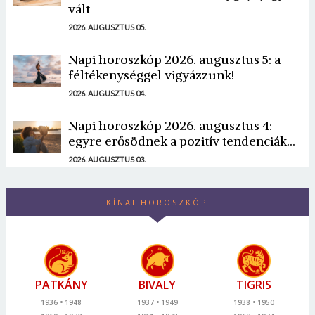
vált
2026. AUGUSZTUS 05.
Napi horoszkóp 2026. augusztus 5: a
féltékenységgel vigyázzunk!
2026. AUGUSZTUS 04.
Napi horoszkóp 2026. augusztus 4:
egyre erősödnek a pozitív tendenciák...
2026. AUGUSZTUS 03.
KÍNAI HOROSZKÓP
PATKÁNY
BIVALY
TIGRIS
1936
1948
1937
1949
1938
1950