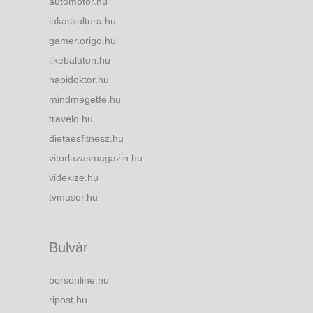
automotor.hu
lakaskultura.hu
gamer.origo.hu
likebalaton.hu
napidoktor.hu
mindmegette.hu
travelo.hu
dietaesfitnesz.hu
vitorlazasmagazin.hu
videkize.hu
tvmusor.hu
Bulvár
borsonline.hu
ripost.hu