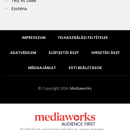
Test és Lélek
Ezotéria
IMPRESSZUM
FELHASZNÁLÁSI FELTÉTELEK
ADATVÉDELEM
ELŐFIZETŐI ÁSZF
HIRDETÉSI ÁSZF
MÉDIAAJÁNLAT
SÜTI BEÁLLÍTÁSOK
© Copyright 2026.
Mediaworks
Portfóliónk minőségi tartalmat jelent minden