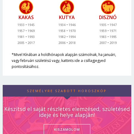
KAKAS
KUTYA
DISZNÓ
1933
1945
1934
1946
1935
1947
1957
1969
1958
1970
1959
1971
1981
1993
1982
1994
1983
1995
2005
2017
2006
2018
2007
2019
*Mivel Kínában a holdhónapok alapján számolnak, ha januári,
vagy februári születésű vagy, kattints ide a csillagjegyed
pontosításához.
SZEMÉLYRE SZABOTT HOROSZKÓP
Készítsd el saját részletes elemzésed, születésed
ideje és helye alapján!
KISZÁMOLOM