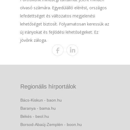
olvasó számára. Egyedülálló elérést, országos
lefedettséget és változatos megjelenési
lehetőséget biztosít. Folyamatosan keressük az
új irányokat és fejlődési lehetőségeket. Ez
jövőnk záloga.
Regionális hírportálok
Bács-Kiskun - baon.hu
Baranya - bama.hu
Békés - beol.hu
Borsod-Abaúj-Zemplén - boon.hu