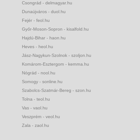
Csongrád - delmagyar.hu
Dunaújváros - duol.hu
Fejér - feol.hu
Győr-Moson-Sopron - kisalfold.hu
Hajdú-Bihar - haon.hu
Heves - heol.hu
Jász-Nagykun-Szolnok - szoljon.hu
Komárom-Esztergom - kemma.hu
Nógrád - nool.hu
Somogy - sonline.hu
Szabolcs-Szatmár-Bereg - szon.hu
Tolna - teol.hu
Vas - vaol.hu
Veszprém - veol.hu
Zala - zaol.hu