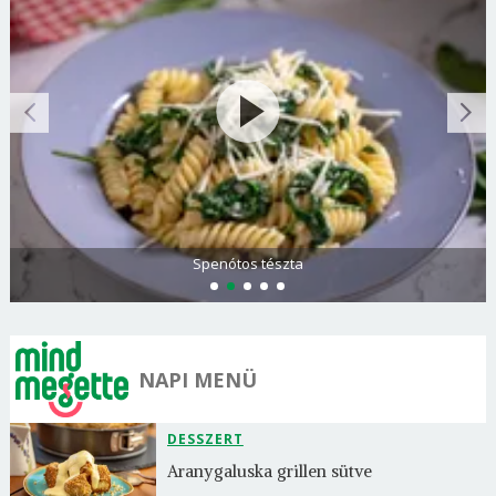
Spenótos tészta
NAPI MENÜ
DESSZERT
Aranygaluska grillen sütve