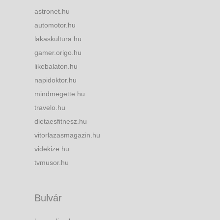
astronet.hu
automotor.hu
lakaskultura.hu
gamer.origo.hu
likebalaton.hu
napidoktor.hu
mindmegette.hu
travelo.hu
dietaesfitnesz.hu
vitorlazasmagazin.hu
videkize.hu
tvmusor.hu
Bulvár