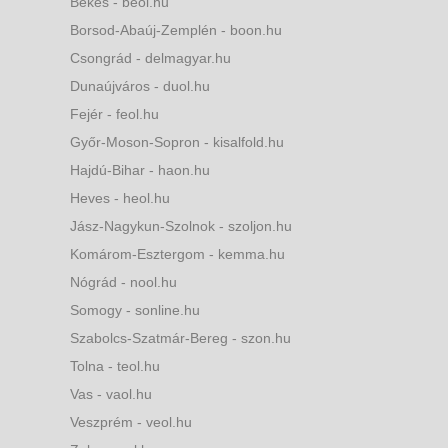
Békés - beol.hu
Borsod-Abaúj-Zemplén - boon.hu
Csongrád - delmagyar.hu
Dunaújváros - duol.hu
Fejér - feol.hu
Győr-Moson-Sopron - kisalfold.hu
Hajdú-Bihar - haon.hu
Heves - heol.hu
Jász-Nagykun-Szolnok - szoljon.hu
Komárom-Esztergom - kemma.hu
Nógrád - nool.hu
Somogy - sonline.hu
Szabolcs-Szatmár-Bereg - szon.hu
Tolna - teol.hu
Vas - vaol.hu
Veszprém - veol.hu