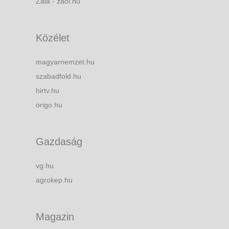
Zala - zaol.hu
Közélet
magyarnemzet.hu
szabadfold.hu
hirtv.hu
origo.hu
Gazdaság
vg.hu
agrokep.hu
Magazin