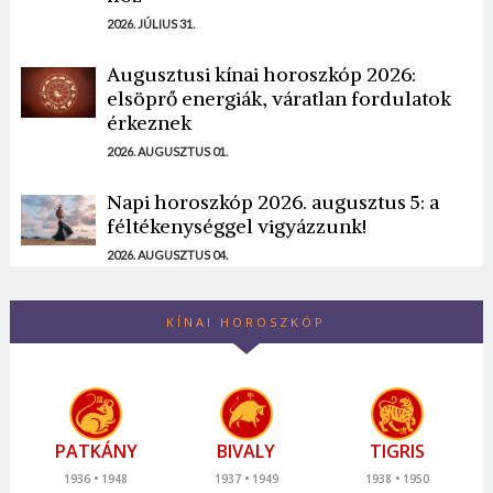
2026. JÚLIUS 31.
Augusztusi kínai horoszkóp 2026:
elsöprő energiák, váratlan fordulatok
érkeznek
2026. AUGUSZTUS 01.
Napi horoszkóp 2026. augusztus 5: a
féltékenységgel vigyázzunk!
2026. AUGUSZTUS 04.
KÍNAI HOROSZKÓP
PATKÁNY
BIVALY
TIGRIS
1936
1948
1937
1949
1938
1950