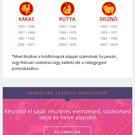
KAKAS
KUTYA
DISZNÓ
1933
1945
1934
1946
1935
1947
1957
1969
1958
1970
1959
1971
1981
1993
1982
1994
1983
1995
2005
2017
2006
2018
2007
2019
*Mivel Kínában a holdhónapok alapján számolnak, ha januári,
vagy februári születésű vagy, kattints ide a csillagjegyed
pontosításához.
SZEMÉLYRE SZABOTT HOROSZKÓP
Készítsd el saját részletes elemzésed, születésed
ideje és helye alapján!
KISZÁMOLOM