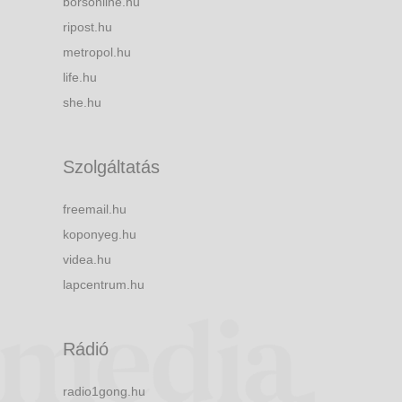
borsonline.hu
ripost.hu
metropol.hu
life.hu
she.hu
Szolgáltatás
freemail.hu
koponyeg.hu
videa.hu
lapcentrum.hu
Rádió
radio1gong.hu