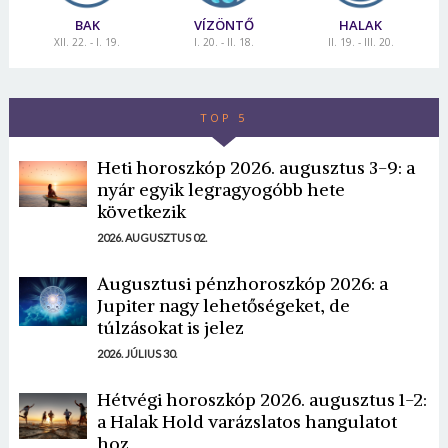
BAK
VÍZÖNTŐ
HALAK
XII. 22. - I. 19.
I. 20. - II. 18.
II. 19. - III. 20.
TOP 5
Heti horoszkóp 2026. augusztus 3-9: a
nyár egyik legragyogóbb hete
következik
2026. AUGUSZTUS 02.
Augusztusi pénzhoroszkóp 2026: a
Jupiter nagy lehetőségeket, de
túlzásokat is jelez
2026. JÚLIUS 30.
Hétvégi horoszkóp 2026. augusztus 1-2:
a Halak Hold varázslatos hangulatot
hoz