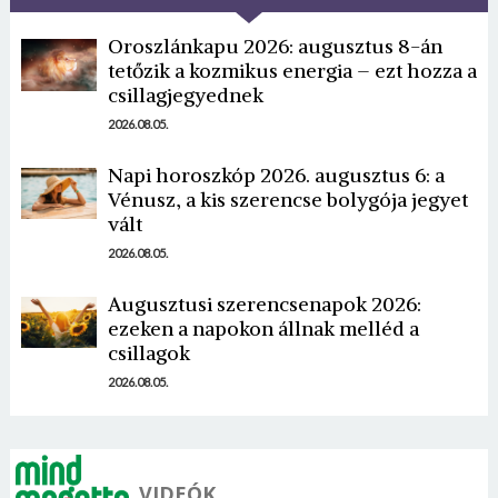
Oroszlánkapu 2026: augusztus 8-án
tetőzik a kozmikus energia – ezt hozza a
csillagjegyednek
2026.08.05.
Napi horoszkóp 2026. augusztus 6: a
Borsonline bejelentkezés
Vénusz, a kis szerencse bolygója jegyet
vált
E-mail cím vagy felhasználónév
2026.08.05.
Augusztusi szerencsenapok 2026:
ezeken a napokon állnak melléd a
Jelszó
csillagok
2026.08.05.
Mégse
Bejelentkezés
VIDEÓK