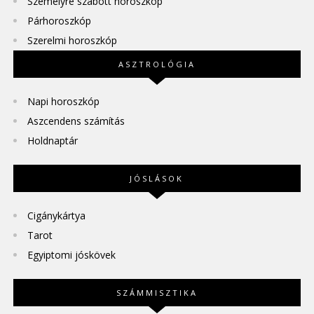
Személyre szabott horoszkóp
Párhoroszkóp
Szerelmi horoszkóp
ASZTROLÓGIA
Napi horoszkóp
Aszcendens számítás
Holdnaptár
JÓSLÁSOK
Cigánykártya
Tarot
Egyiptomi jóskövek
SZÁMMISZTIKA