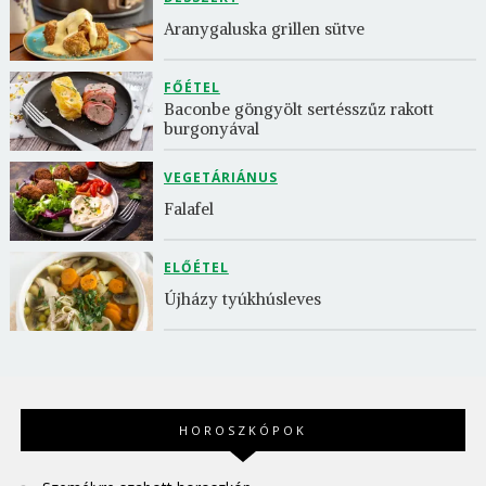
Aranygaluska grillen sütve
FŐÉTEL
Baconbe göngyölt sertésszűz rakott 
burgonyával
VEGETÁRIÁNUS
Falafel
ELŐÉTEL
Újházy tyúkhúsleves
HOROSZKÓPOK