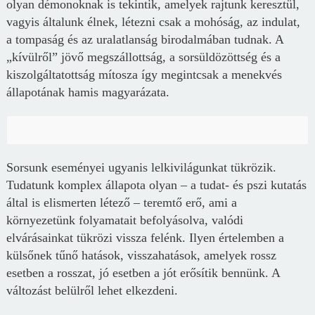
olyan démonoknak is tekintik, amelyek rajtunk keresztül,
vagyis általunk élnek, létezni csak a mohóság, az indulat,
a tompaság és az uralatlanság birodalmában tudnak. A
„kívülről” jövő megszállottság, a sorsüldözöttség és a
kiszolgáltatottság mítosza így megintcsak a menekvés
állapotának hamis magyarázata.
Sorsunk eseményei ugyanis lelkivilágunkat tükrözik.
Tudatunk komplex állapota olyan – a tudat- és pszi kutatás
által is elismerten létező – teremtő erő, ami a
környezetünk folyamatait befolyásolva, valódi
elvárásainkat tükrözi vissza felénk. Ilyen értelemben a
külsőnek tűnő hatások, visszahatások, amelyek rossz
esetben a rosszat, jó esetben a jót erősítik bennünk. A
változást belülről lehet elkezdeni.