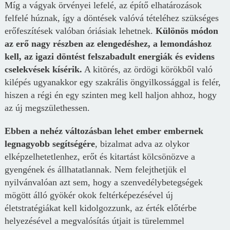
Míg a vágyak örvényei lefelé, az építő elhatározások
felfelé húznak, így a döntések valóvá tételéhez szükséges
erőfeszítések valóban óriásiak lehetnek.
Különös módon
az erő nagy részben az elengedéshez, a lemondáshoz
kell, az igazi döntést felszabadult energiák és evidens
cselekvések kísérik.
A kitörés, az ördögi körökből való
kilépés ugyanakkor egy szakrális öngyilkossággal is felér,
hiszen a régi én egy szinten meg kell haljon ahhoz, hogy
az új megszülethessen.
Ebben a nehéz változásban lehet ember embernek
legnagyobb segítségére
, bizalmat adva az olykor
elképzelhetetlenhez, erőt és kitartást kölcsönözve a
gyengének és állhatatlannak. Nem felejthetjük el
nyilvánvalóan azt sem, hogy a szenvedélybetegségek
mögött álló gyökér okok feltérképezésével új
életstratégiákat kell kidolgozzunk, az érték előtérbe
helyezésével a megvalósítás útjait is türelemmel