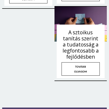
A sztoikus
tanítás szerint
a tudatosság a
legfontosabb a
fejlődésben
TOVÁBB
OLVASOM