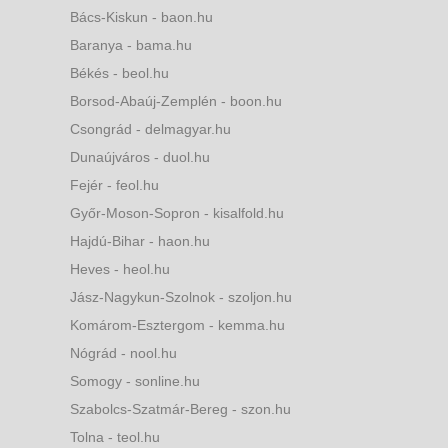
Bács-Kiskun - baon.hu
Baranya - bama.hu
Békés - beol.hu
Borsod-Abaúj-Zemplén - boon.hu
Csongrád - delmagyar.hu
Dunaújváros - duol.hu
Fejér - feol.hu
Győr-Moson-Sopron - kisalfold.hu
Hajdú-Bihar - haon.hu
Heves - heol.hu
Jász-Nagykun-Szolnok - szoljon.hu
Komárom-Esztergom - kemma.hu
Nógrád - nool.hu
Somogy - sonline.hu
Szabolcs-Szatmár-Bereg - szon.hu
Tolna - teol.hu