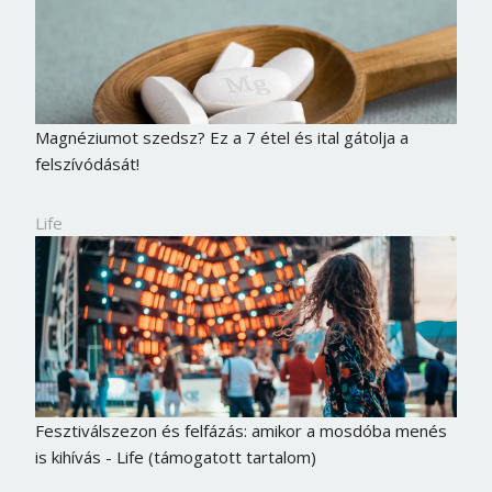
Magnéziumot szedsz? Ez a 7 étel és ital gátolja a
felszívódását!
Life
Fesztiválszezon és felfázás: amikor a mosdóba menés
is kihívás - Life (támogatott tartalom)