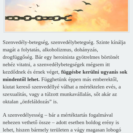
Szenvedély-betegség, szenvedélybetegség. Szinte kínálja
magát a folytatás, alkoholizmus, dohányzás,
drogfüggőség. Bár egy heroinista gyötrelmes börtönét
nehéz vitatni, a szenvedélybetegségek mégsem itt
kezdődnek és érnek véget,
függésbe kerülni ugyanis sok
mindentől lehet.
Függhetünk éppen más emberektől,
kiutat kereső szenvedéllyé válhat a mértéktelen evés, a
szexualitás, vagy a túlzott munkavállalás, sőt akár az
oktalan „önfeláldozás” is.
A szenvedélyesség – bár a mértéktartás fogalmával
nehezen vethető össze – adott esetben boldog erény is
lehet, hiszen bármely területen a vágy magasan lobogó