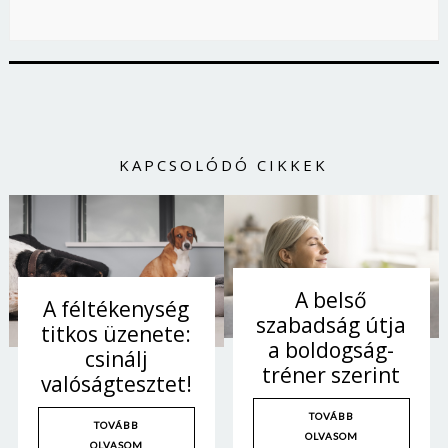
Jelszó
Mégse
Bejelentkezés
KAPCSOLÓDÓ CIKKEK
A belső
A féltékenység
szabadság útja
titkos üzenete:
a boldogság-
csinálj
tréner szerint
valóságtesztet!
TOVÁBB
TOVÁBB
OLVASOM
OLVASOM