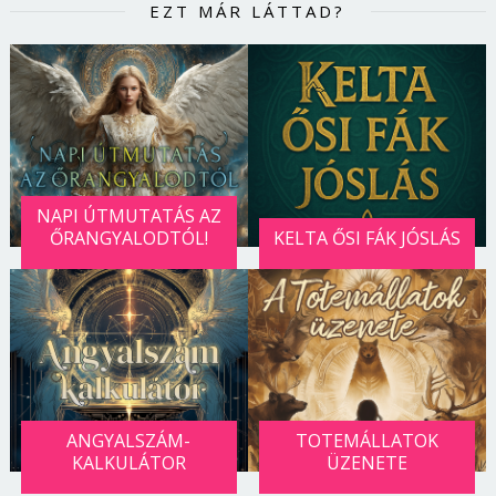
EZT MÁR LÁTTAD?
NAPI ÚTMUTATÁS AZ
ŐRANGYALODTÓL!
KELTA ŐSI FÁK JÓSLÁS
ANGYALSZÁM-
TOTEMÁLLATOK
KALKULÁTOR
ÜZENETE