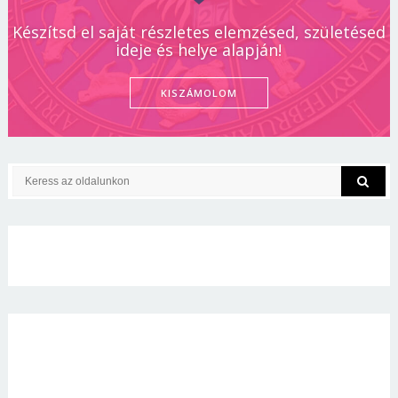
Készítsd el saját részletes elemzésed, születésed
ideje és helye alapján!
KISZÁMOLOM