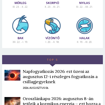
MÉRLEG
SKORPIÓ
NYILAS
IX. 23. - X. 22.
X. 23. - XI. 21.
XI. 22. - XII. 21.
BAK
VÍZÖNTŐ
HALAK
XII. 22. - I. 19.
I. 20. - II. 18.
II. 19. - III. 20.
TOP 5
Napfogyatkozás 2026: ezt üzeni az
augusztus 12-i részleges fogyatkozás a
csillagjegyeknek
2026. AUGUSZTUS 06.
Oroszlánkapu 2026: augusztus 8-án
tetőzik a kozmikus energia – ezt hozza a