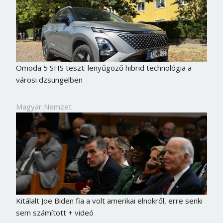
Omoda 5 SHS teszt: lenyűgöző hibrid technológia a
városi dzsungelben
Magyar Nemzet
Kitálalt Joe Biden fia a volt amerikai elnökről, erre senki
sem számított + videó