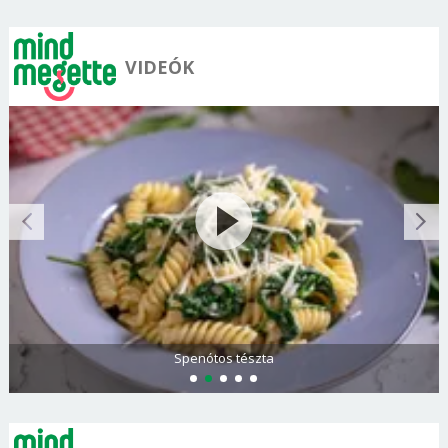
VIDEÓK
Görögdinnye-limonádé