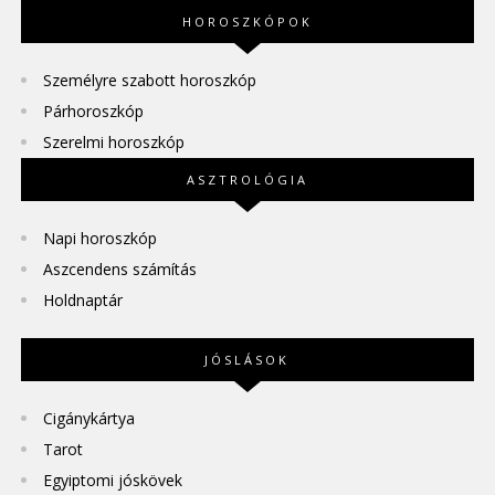
HOROSZKÓPOK
Személyre szabott horoszkóp
Párhoroszkóp
Szerelmi horoszkóp
ASZTROLÓGIA
Napi horoszkóp
Aszcendens számítás
Holdnaptár
JÓSLÁSOK
Cigánykártya
Tarot
Egyiptomi jóskövek