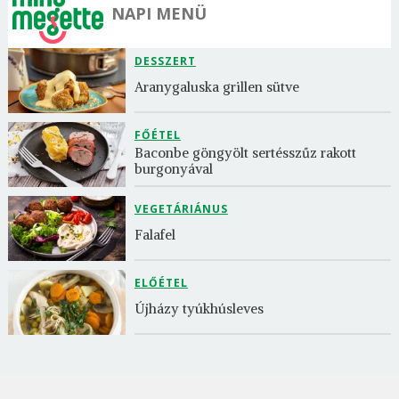
NAPI MENÜ
DESSZERT
Aranygaluska grillen sütve
FŐÉTEL
Baconbe göngyölt sertésszűz rakott 
burgonyával
VEGETÁRIÁNUS
Falafel
ELŐÉTEL
Újházy tyúkhúsleves