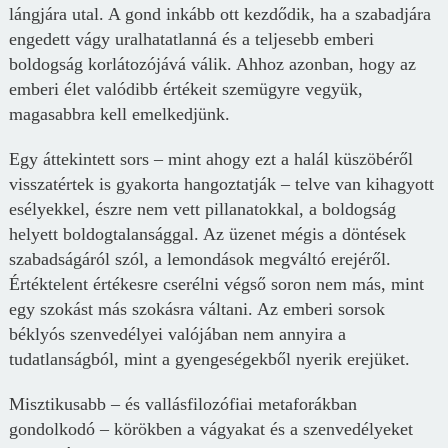
lángjára utal. A gond inkább ott kezdődik, ha a szabadjára
engedett vágy uralhatatlanná és a teljesebb emberi
boldogság korlátozójává válik. Ahhoz azonban, hogy az
emberi élet valódibb értékeit szemügyre vegyük,
magasabbra kell emelkedjünk.
Egy áttekintett sors – mint ahogy ezt a halál küszöbéről
visszatértek is gyakorta hangoztatják – telve van kihagyott
esélyekkel, észre nem vett pillanatokkal, a boldogság
helyett boldogtalansággal. Az üzenet mégis a döntések
szabadságáról szól, a lemondások megváltó erejéről.
Értéktelent értékesre cserélni végső soron nem más, mint
egy szokást más szokásra váltani. Az emberi sorsok
béklyós szenvedélyei valójában nem annyira a
tudatlanságból, mint a gyengeségekből nyerik erejüket.
Misztikusabb – és vallásfilozófiai metaforákban
gondolkodó – körökben a vágyakat és a szenvedélyeket