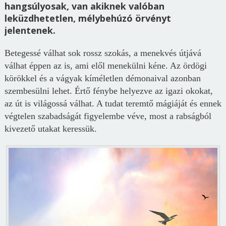
hangsúlyosak, van akiknek valóban
leküzdhetetlen, mélybehúzó örvényt
jelentenek.
Betegessé válhat sok rossz szokás, a menekvés útjává
válhat éppen az is, ami elől menekülni kéne. Az ördögi
körökkel és a vágyak kíméletlen démonaival azonban
szembesülni lehet. Értő fénybe helyezve az igazi okokat,
az út is világossá válhat. A tudat teremtő mágiáját és ennek
végtelen szabadságát figyelembe véve, most a rabságból
kivezető utakat keressük.