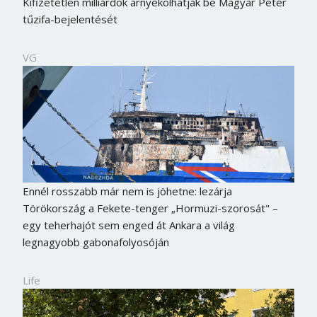
Kifizetetlen milliárdok árnyékolhatják be Magyar Péter
tűzifa-bejelentését
VG
Ennél rosszabb már nem is jöhetne: lezárja
Törökország a Fekete-tenger „Hormuzi-szorosát" –
egy teherhajót sem enged át Ankara a világ
legnagyobb gabonafolyosóján
Life