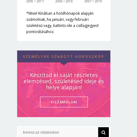
2005
2017
2006
2018
2007
2019
*Mivel Kínában a holdhónapok alapján
számolnak, ha januári, vagy februári
születésű vagy, kattints ide a csillagjegyed
pontosításához.
SZEMÉLYRE SZABOTT HOROSZKÓP
Készítsd el saját részletes
elemzésed, születésed ideje és
helye alapján!
KISZÁMOLOM