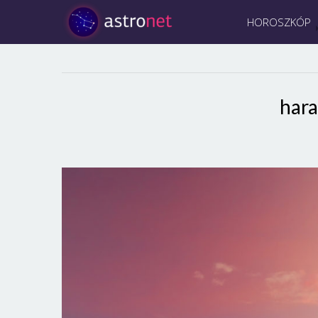
HOROSZKÓP
har