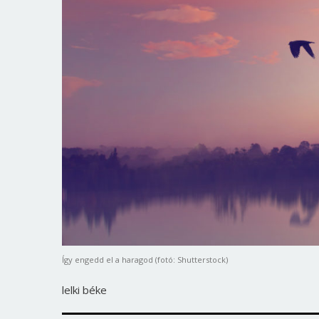
Így engedd el a haragod (fotó: Shutterstock)
lelki béke