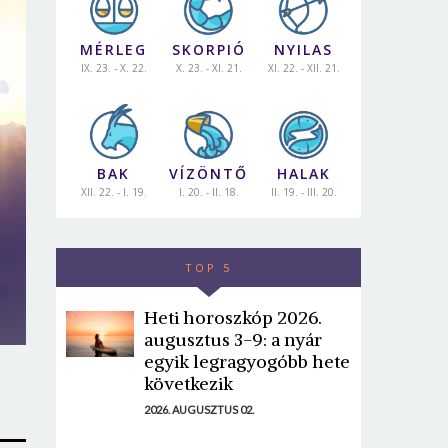
MÉRLEG
SKORPIÓ
NYILAS
IX. 23. - X. 22.
X. 23. - XI. 21.
XI. 22. - XII. 21.
BAK
VÍZÖNTŐ
HALAK
XII. 22. - I. 19.
I. 20. - II. 18.
II. 19. - III. 20.
TOP 5
Heti horoszkóp 2026.
augusztus 3-9: a nyár
egyik legragyogóbb hete
következik
2026. AUGUSZTUS 02.