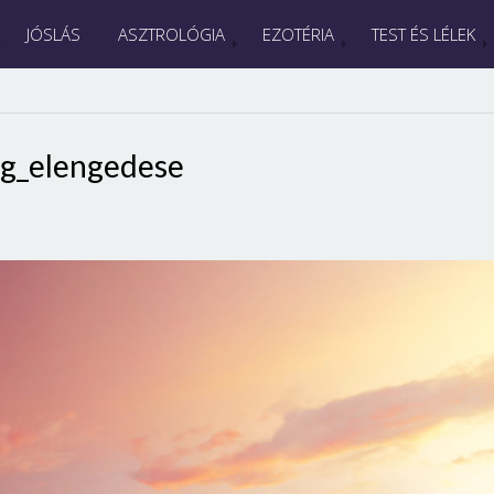
JÓSLÁS
ASZTROLÓGIA
EZOTÉRIA
TEST ÉS LÉLEK
ag_elengedese