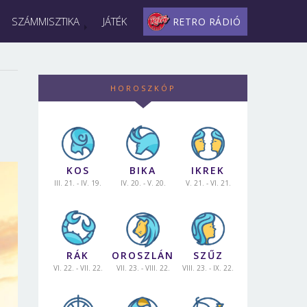
SZÁMMISZTIKA
JÁTÉK
RETRO RÁDIÓ
HOROSZKÓP
KOS
BIKA
IKREK
III. 21. - IV. 19.
IV. 20. - V. 20.
V. 21. - VI. 21.
RÁK
OROSZLÁN
SZŰZ
VI. 22. - VII. 22.
VII. 23. - VIII. 22.
VIII. 23. - IX. 22.