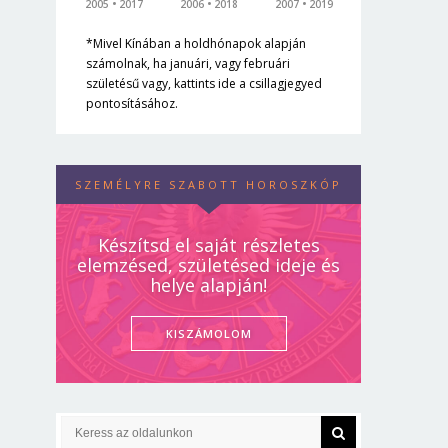
2005
2017
2006
2018
2007
2019
*Mivel Kínában a holdhónapok alapján
számolnak, ha januári, vagy februári
születésű vagy, kattints ide a csillagjegyed
pontosításához.
SZEMÉLYRE SZABOTT HOROSZKÓP
Készítsd el saját részletes
elemzésed, születésed ideje és
helye alapján!
KISZÁMOLOM