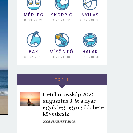
MÉRLEG
SKORPIÓ
NYILAS
IX. 23. - X. 22.
X. 23. - XI. 21.
XI. 22. - XII. 21.
BAK
VÍZÖNTŐ
HALAK
XII. 22. - I. 19.
I. 20. - II. 18.
II. 19. - III. 20.
TOP 5
Heti horoszkóp 2026.
augusztus 3-9: a nyár
egyik legragyogóbb hete
következik
2026. AUGUSZTUS 02.