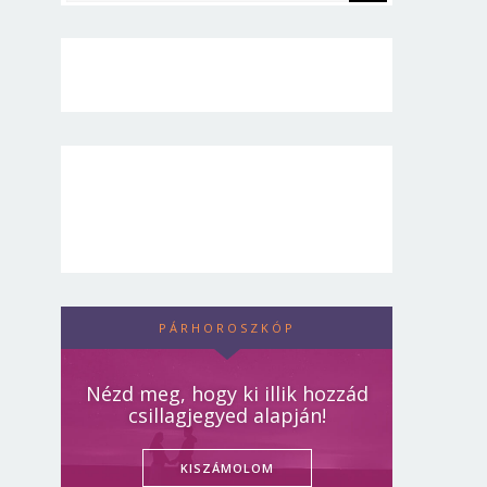
PÁRHOROSZKÓP
Nézd meg, hogy ki illik hozzád
csillagjegyed alapján!
KISZÁMOLOM