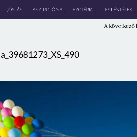
JÓSLÁS
ASZTROLÓGIA
EZOTÉRIA
TEST ÉS LÉLEK
A következő 
ia_39681273_XS_490