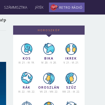
SZÁMMISZTIKA
JÁTÉK
RETRO RÁDIÓ
kép
HOROSZKÓP
KOS
BIKA
IKREK
III. 21. - IV. 19.
IV. 20. - V. 20.
V. 21. - VI. 21.
RÁK
OROSZLÁN
SZŰZ
VI. 22. - VII. 22.
VII. 23. - VIII. 22.
VIII. 23. - IX. 22.