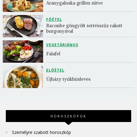
Aranygaluska grillen sütve
FŐÉTEL
Baconbe göngyölt sertésszűz rakott 
burgonyával
VEGETÁRIÁNUS
Falafel
ELŐÉTEL
Újházy tyúkhúsleves
HOROSZKÓPOK
Személyre szabott horoszkóp