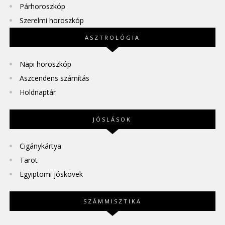
Párhoroszkóp
Szerelmi horoszkóp
ASZTROLÓGIA
Napi horoszkóp
Aszcendens számítás
Holdnaptár
JÓSLÁSOK
Cigánykártya
Tarot
Egyiptomi jóskövek
SZÁMMISZTIKA