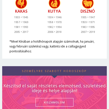
KAKAS
KUTYA
DISZNÓ
1933
1945
1934
1946
1935
1947
1957
1969
1958
1970
1959
1971
1981
1993
1982
1994
1983
1995
2005
2017
2006
2018
2007
2019
*Mivel Kínában a holdhónapok alapján számolnak, ha januári,
vagy februári születésű vagy, kattints ide a csillagjegyed
pontosításához.
SZEMÉLYRE SZABOTT HOROSZKÓP
Készítsd el saját részletes elemzésed, születésed
ideje és helye alapján!
KISZÁMOLOM