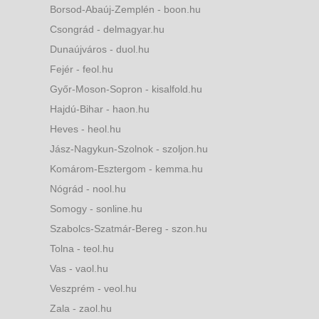
Borsod-Abaúj-Zemplén - boon.hu
Csongrád - delmagyar.hu
Dunaújváros - duol.hu
Fejér - feol.hu
Győr-Moson-Sopron - kisalfold.hu
Hajdú-Bihar - haon.hu
Heves - heol.hu
Jász-Nagykun-Szolnok - szoljon.hu
Komárom-Esztergom - kemma.hu
Nógrád - nool.hu
Somogy - sonline.hu
Szabolcs-Szatmár-Bereg - szon.hu
Tolna - teol.hu
Vas - vaol.hu
Veszprém - veol.hu
Zala - zaol.hu