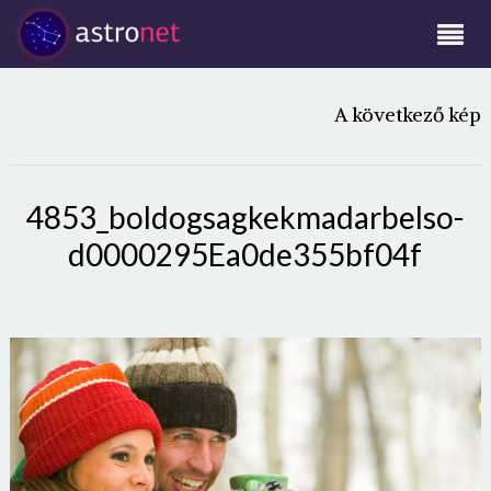
A következő kép
4853_boldogsagkekmadarbelso-
d0000295Ea0de355bf04f