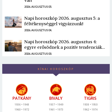
vált
2026. AUGUSZTUS 05.
Napi horoszkóp 2026. augusztus 5: a
féltékenységgel vigyázzunk!
2026. AUGUSZTUS 04.
Napi horoszkóp 2026. augusztus 4:
egyre erősödnek a pozitív tendenciák...
2026. AUGUSZTUS 03.
KÍNAI HOROSZKÓP
PATKÁNY
BIVALY
TIGRIS
1936
1948
1937
1949
1938
1950
1960
1972
1961
1973
1962
1974