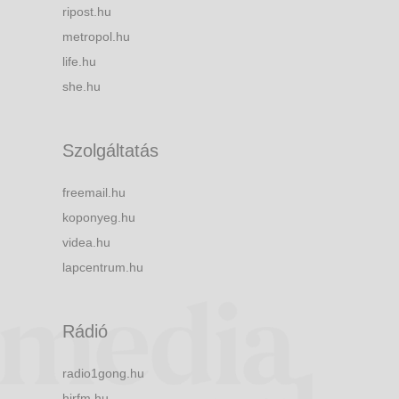
ripost.hu
metropol.hu
life.hu
she.hu
Szolgáltatás
freemail.hu
koponyeg.hu
videa.hu
lapcentrum.hu
Rádió
radio1gong.hu
hirfm.hu