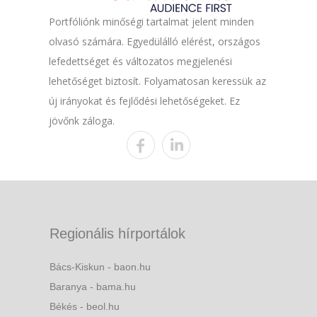
Portfóliónk minőségi tartalmat jelent minden
olvasó számára. Egyedülálló elérést, országos
lefedettséget és változatos megjelenési
lehetőséget biztosít. Folyamatosan keressük az
új irányokat és fejlődési lehetőségeket. Ez
jövőnk záloga.
Regionális hírportálok
Bács-Kiskun - baon.hu
Baranya - bama.hu
Békés - beol.hu