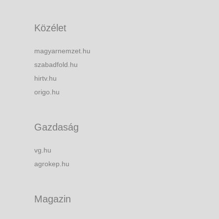
Közélet
magyarnemzet.hu
szabadfold.hu
hirtv.hu
origo.hu
Gazdaság
vg.hu
agrokep.hu
Magazin