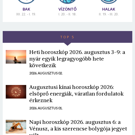
BAK
VÍZÖNTŐ
HALAK
XII. 22. - I. 19.
I. 20. - II. 18.
II. 19. - III. 20.
TOP 5
Heti horoszkóp 2026. augusztus 3-9: a
nyár egyik legragyogóbb hete
következik
2026. AUGUSZTUS 02.
Augusztusi kínai horoszkóp 2026:
elsöprő energiák, váratlan fordulatok
érkeznek
2026. AUGUSZTUS 01.
Napi horoszkóp 2026. augusztus 6: a
Vénusz, a kis szerencse bolygója jegyet