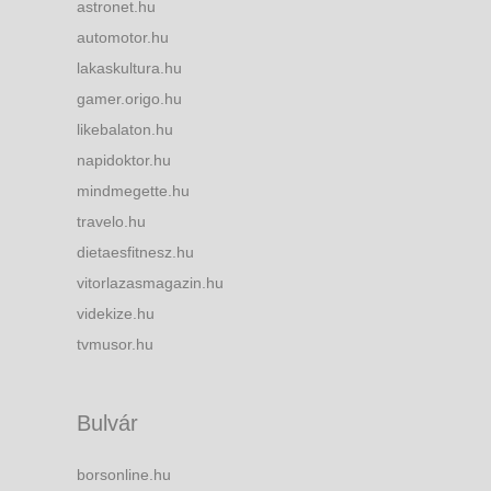
astronet.hu
automotor.hu
lakaskultura.hu
gamer.origo.hu
likebalaton.hu
napidoktor.hu
mindmegette.hu
travelo.hu
dietaesfitnesz.hu
vitorlazasmagazin.hu
videkize.hu
tvmusor.hu
Bulvár
borsonline.hu