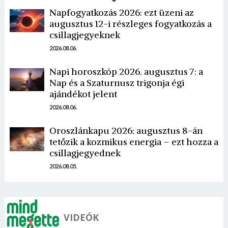
Napfogyatkozás 2026: ezt üzeni az
augusztus 12-i részleges fogyatkozás a
csillagjegyeknek
2026.08.06.
Napi horoszkóp 2026. augusztus 7: a
Nap és a Szaturnusz trigonja égi
Borsonline bejelentkezés
ajándékot jelent
E-mail cím vagy felhasználónév
2026.08.06.
Oroszlánkapu 2026: augusztus 8-án
tetőzik a kozmikus energia – ezt hozza a
Jelszó
csillagjegyednek
2026.08.05.
Mégse
Bejelentkezés
VIDEÓK