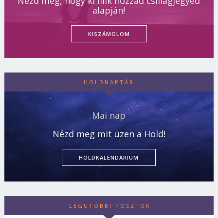
Nézd meg, hogy ki illik hozzád csillagjegyed
alapján!
KISZÁMOLOM
HOLDNAPTÁR
Mai nap
Nézd meg mit üzen a Hold!
HOLDKALENDÁRIUM
LEGUTÓBBI POSZTOK