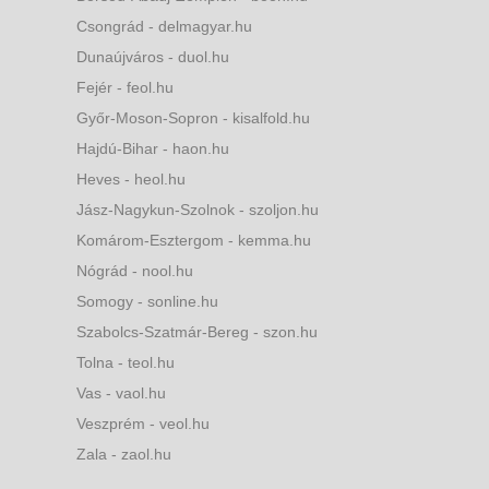
Csongrád - delmagyar.hu
Dunaújváros - duol.hu
Fejér - feol.hu
Győr-Moson-Sopron - kisalfold.hu
Hajdú-Bihar - haon.hu
Heves - heol.hu
Jász-Nagykun-Szolnok - szoljon.hu
Komárom-Esztergom - kemma.hu
Nógrád - nool.hu
Somogy - sonline.hu
Szabolcs-Szatmár-Bereg - szon.hu
Tolna - teol.hu
Vas - vaol.hu
Veszprém - veol.hu
Zala - zaol.hu