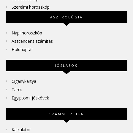
Szerelmi horoszkóp
ASZTROLÓGIA
Napi horoszkóp
Aszcendens számítás
Holdnaptár
JÓSLÁSOK
Cigánykártya
Tarot
Egyiptomi jóskövek
SZÁMMISZTIKA
Kalkulátor