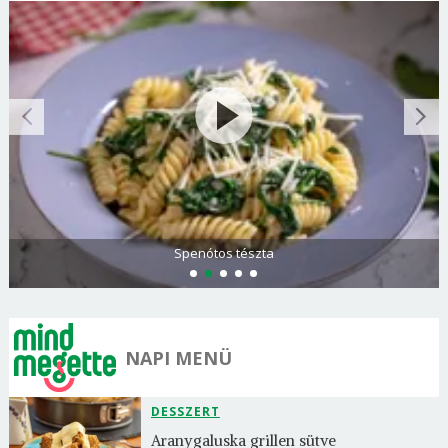
Spenótos tészta
NAPI MENÜ
DESSZERT
Aranygaluska grillen sütve