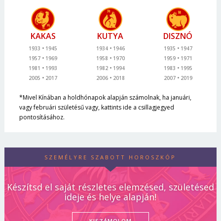
KAKAS
KUTYA
DISZNÓ
1933
1945
1934
1946
1935
1947
1957
1969
1958
1970
1959
1971
1981
1993
1982
1994
1983
1995
2005
2017
2006
2018
2007
2019
*Mivel Kínában a holdhónapok alapján számolnak, ha januári,
vagy februári születésű vagy, kattints ide a csillagjegyed
pontosításához.
SZEMÉLYRE SZABOTT HOROSZKÓP
Készítsd el saját részletes elemzésed, születésed
ideje és helye alapján!
KISZÁMOLOM