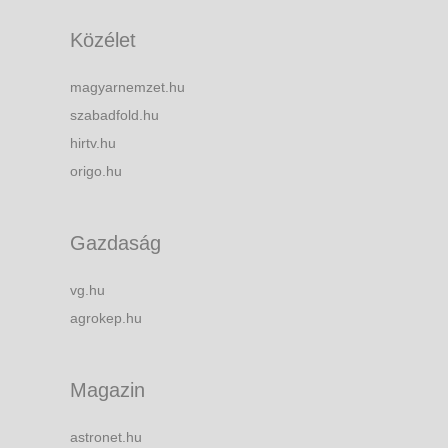
Közélet
magyarnemzet.hu
szabadfold.hu
hirtv.hu
origo.hu
Gazdaság
vg.hu
agrokep.hu
Magazin
astronet.hu