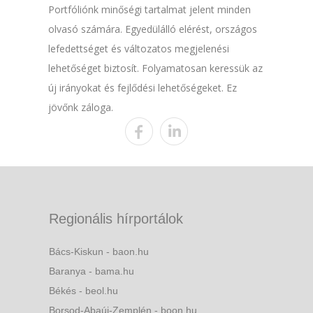
Portfóliónk minőségi tartalmat jelent minden
olvasó számára. Egyedülálló elérést, országos
lefedettséget és változatos megjelenési
lehetőséget biztosít. Folyamatosan keressük az
új irányokat és fejlődési lehetőségeket. Ez
jövőnk záloga.
Regionális hírportálok
Bács-Kiskun - baon.hu
Baranya - bama.hu
Békés - beol.hu
Borsod-Abaúj-Zemplén - boon.hu