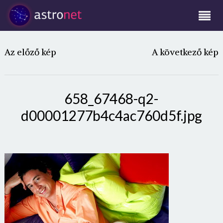
Az előző kép
A következő kép
658_67468-q2-
d00001277b4c4ac760d5f.jpg