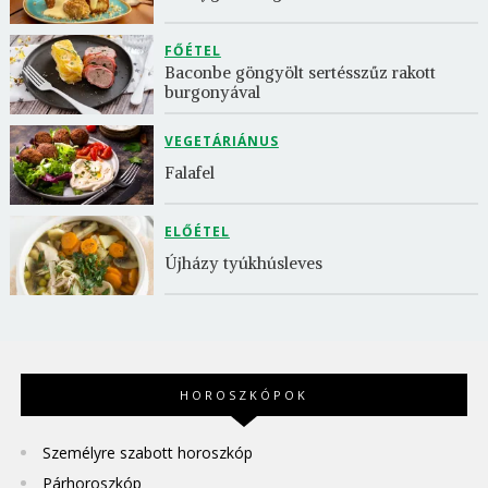
FŐÉTEL
Baconbe göngyölt sertésszűz rakott 
burgonyával
VEGETÁRIÁNUS
Falafel
ELŐÉTEL
Újházy tyúkhúsleves
HOROSZKÓPOK
Személyre szabott horoszkóp
Párhoroszkóp