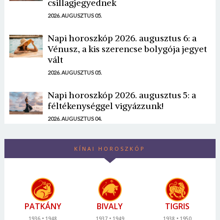
csillagjegyednek
2026. AUGUSZTUS 05.
Napi horoszkóp 2026. augusztus 6: a
Vénusz, a kis szerencse bolygója jegyet
vált
2026. AUGUSZTUS 05.
Napi horoszkóp 2026. augusztus 5: a
féltékenységgel vigyázzunk!
2026. AUGUSZTUS 04.
KÍNAI HOROSZKÓP
PATKÁNY
BIVALY
TIGRIS
1936
1948
1937
1949
1938
1950