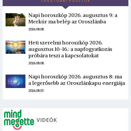
LEGUTÓBBI POSZTOK
Napi horoszkóp 2026. augusztus 9: a
Merkúr ma belép az Oroszlánba
2026.08.08.
Heti szerelmi horoszkóp 2026.
Borsonline bejelentkezés
augusztus 10-16.: a napfogyatkozás
próbára teszi a kapcsolatokat
E-mail cím vagy felhasználónév
2026.08.08.
Napi horoszkóp 2026. augusztus 8: ma
Jelszó
a legerősebb az Oroszlánkapu energiája
2026.08.07.
Mégse
Bejelentkezés
VIDEÓK