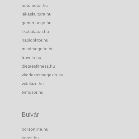
automotor.hu
lakaskultura.hu
gamer.origo.hu
likebalaton.hu
napidoktor.hu
mindmegette.hu
travelo.hu
dietaesfitnesz.hu
vitorlazasmagazin.hu
videkize.hu
tvmusor.hu
Bulvár
borsonline.hu
ripost.hu