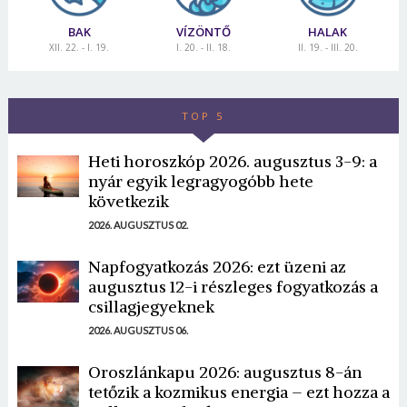
BAK
VÍZÖNTŐ
HALAK
XII. 22. - I. 19.
I. 20. - II. 18.
II. 19. - III. 20.
TOP 5
Heti horoszkóp 2026. augusztus 3-9: a
nyár egyik legragyogóbb hete
következik
2026. AUGUSZTUS 02.
Napfogyatkozás 2026: ezt üzeni az
augusztus 12-i részleges fogyatkozás a
csillagjegyeknek
2026. AUGUSZTUS 06.
Oroszlánkapu 2026: augusztus 8-án
tetőzik a kozmikus energia – ezt hozza a