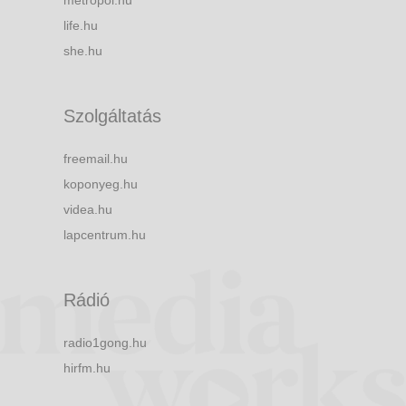
metropol.hu
life.hu
she.hu
Szolgáltatás
freemail.hu
koponyeg.hu
videa.hu
lapcentrum.hu
Rádió
radio1gong.hu
hirfm.hu