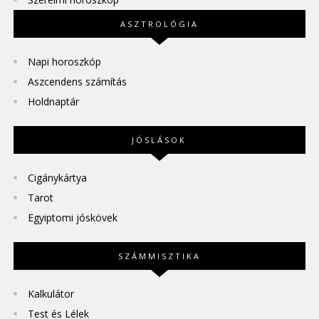
ASZTROLÓGIA
Napi horoszkóp
Aszcendens számítás
Holdnaptár
JÓSLÁSOK
Cigánykártya
Tarot
Egyiptomi jóskövek
SZÁMMISZTIKA
Kalkulátor
Test és Lélek