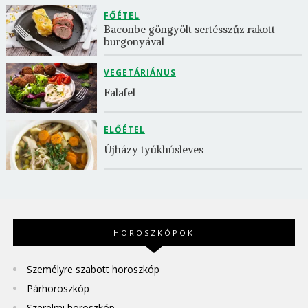
FŐÉTEL
Baconbe göngyölt sertésszűz rakott 
burgonyával
VEGETÁRIÁNUS
Falafel
ELŐÉTEL
Újházy tyúkhúsleves
HOROSZKÓPOK
Személyre szabott horoszkóp
Párhoroszkóp
Szerelmi horoszkóp