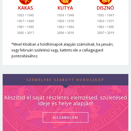
KAKAS
KUTYA
DISZNÓ
1933
1945
1934
1946
1935
1947
1957
1969
1958
1970
1959
1971
1981
1993
1982
1994
1983
1995
2005
2017
2006
2018
2007
2019
*Mivel Kínában a holdhónapok alapján számolnak, ha januári,
vagy februári születésű vagy, kattints ide a csillagjegyed
pontosításához.
SZEMÉLYRE SZABOTT HOROSZKÓP
Készítsd el saját részletes elemzésed, születésed
ideje és helye alapján!
KISZÁMOLOM