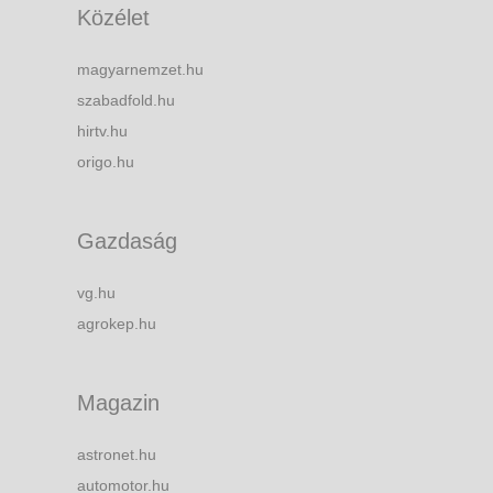
Közélet
magyarnemzet.hu
szabadfold.hu
hirtv.hu
origo.hu
Gazdaság
vg.hu
agrokep.hu
Magazin
astronet.hu
automotor.hu