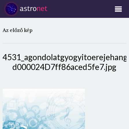
Az előző kép
4531_agondolatgyogyitoerejehang
d000024D7ff86aced5fe7.jpg