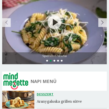
Spenótos tészta
NAPI MENÜ
DESSZERT
Aranygaluska grillen sütve