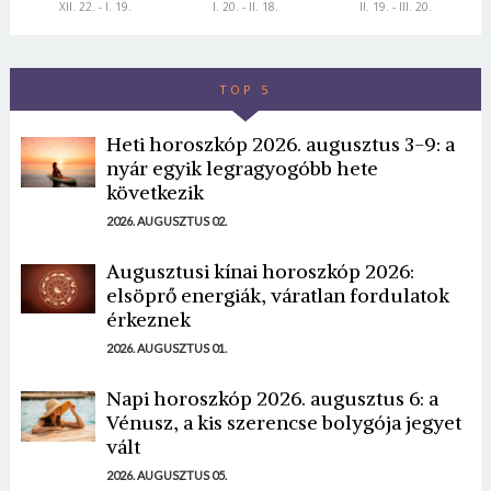
XII. 22. - I. 19.
I. 20. - II. 18.
II. 19. - III. 20.
TOP 5
Heti horoszkóp 2026. augusztus 3-9: a
nyár egyik legragyogóbb hete
következik
2026. AUGUSZTUS 02.
Augusztusi kínai horoszkóp 2026:
elsöprő energiák, váratlan fordulatok
érkeznek
2026. AUGUSZTUS 01.
Napi horoszkóp 2026. augusztus 6: a
Vénusz, a kis szerencse bolygója jegyet
vált
2026. AUGUSZTUS 05.