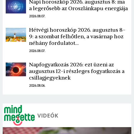
Napi horoszkóp 2026. augusztus 8: ma
a legerősebb az Oroszlánkapu energiája
2026.08.07.
Hétvégi horoszkóp 2026. augusztus 8-
9: a szombat felhőtlen, a vasárnap hoz
Borsonline bejelentkezés
néhány fordulatot…
2026.08.07.
E-mail cím vagy felhasználónév
Napfogyatkozás 2026: ezt üzeni az
augusztus 12-i részleges fogyatkozás a
csillagjegyeknek
Jelszó
2026.08.06.
Mégse
Bejelentkezés
VIDEÓK