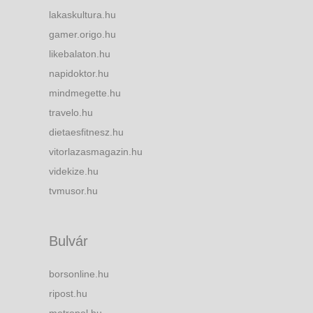
lakaskultura.hu
gamer.origo.hu
likebalaton.hu
napidoktor.hu
mindmegette.hu
travelo.hu
dietaesfitnesz.hu
vitorlazasmagazin.hu
videkize.hu
tvmusor.hu
Bulvár
borsonline.hu
ripost.hu