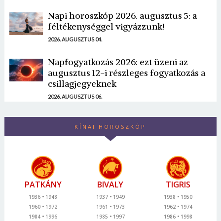
Napi horoszkóp 2026. augusztus 5: a
féltékenységgel vigyázzunk!
2026. AUGUSZTUS 04.
Napfogyatkozás 2026: ezt üzeni az
augusztus 12-i részleges fogyatkozás a
csillagjegyeknek
2026. AUGUSZTUS 06.
KÍNAI HOROSZKÓP
PATKÁNY
BIVALY
TIGRIS
1936
1948
1937
1949
1938
1950
1960
1972
1961
1973
1962
1974
1984
1996
1985
1997
1986
1998