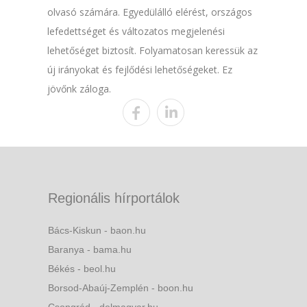
olvasó számára. Egyedülálló elérést, országos
lefedettséget és változatos megjelenési
lehetőséget biztosít. Folyamatosan keressük az
új irányokat és fejlődési lehetőségeket. Ez
jövőnk záloga.
Regionális hírportálok
Bács-Kiskun - baon.hu
Baranya - bama.hu
Békés - beol.hu
Borsod-Abaúj-Zemplén - boon.hu