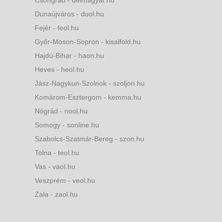
Csongrád - delmagyar.hu
Dunaújváros - duol.hu
Fejér - feol.hu
Győr-Moson-Sopron - kisalfold.hu
Hajdú-Bihar - haon.hu
Heves - heol.hu
Jász-Nagykun-Szolnok - szoljon.hu
Komárom-Esztergom - kemma.hu
Nógrád - nool.hu
Somogy - sonline.hu
Szabolcs-Szatmár-Bereg - szon.hu
Tolna - teol.hu
Vas - vaol.hu
Veszprém - veol.hu
Zala - zaol.hu