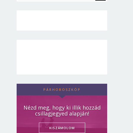
PÁRHOROSZKÓP
Nézd meg, hogy ki illik hozzád
csillagjegyed alapján!
KISZÁMOLOM