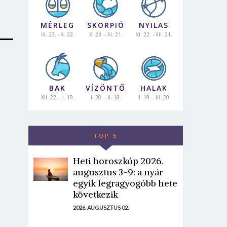
MÉRLEG
SKORPIÓ
NYILAS
IX. 23. - X. 22.
X. 23. - XI. 21.
XI. 22. - XII. 21.
BAK
VÍZÖNTŐ
HALAK
XII. 22. - I. 19.
I. 20. - II. 18.
II. 19. - III. 20.
TOP 5
Heti horoszkóp 2026.
augusztus 3-9: a nyár
egyik legragyogóbb hete
következik
2026. AUGUSZTUS 02.