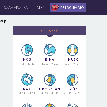
SZÁMMISZTIKA
JÁTÉK
RETRO RÁDIÓ
kép
HOROSZKÓP
KOS
BIKA
IKREK
III. 21. - IV. 19.
IV. 20. - V. 20.
V. 21. - VI. 21.
RÁK
OROSZLÁN
SZŰZ
VI. 22. - VII. 22.
VII. 23. - VIII. 22.
VIII. 23. - IX. 22.