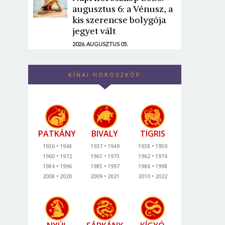
augusztus 6: a Vénusz, a
kis szerencse bolygója
jegyet vált
2026. AUGUSZTUS 05.
KÍNAI HOROSZKÓP
PATKÁNY
BIVALY
TIGRIS
1936
1948
1937
1949
1938
1950
1960
1972
1961
1973
1962
1974
1984
1996
1985
1997
1986
1998
2008
2020
2009
2021
2010
2022