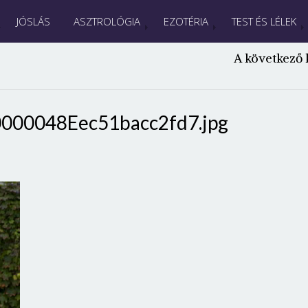
JÓSLÁS
ASZTROLÓGIA
EZOTÉRIA
TEST ÉS LÉLEK
A következő 
000048Eec51bacc2fd7.jpg