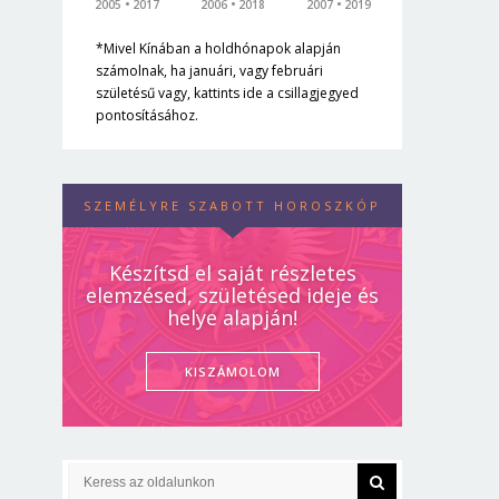
2005
2017
2006
2018
2007
2019
*Mivel Kínában a holdhónapok alapján
számolnak, ha januári, vagy februári
születésű vagy, kattints ide a csillagjegyed
pontosításához.
SZEMÉLYRE SZABOTT HOROSZKÓP
Készítsd el saját részletes
elemzésed, születésed ideje és
helye alapján!
KISZÁMOLOM