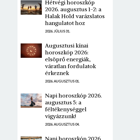
Hétvégi horoszkóp
2026. augusztus 1-2: a
Halak Hold varázslatos
hangulatot hoz
2026. JÚLIUS 31.
Augusztusi kínai
horoszkóp 2026:
elsöprő energiák,
váratlan fordulatok
érkeznek
2026. AUGUSZTUS 01.
Napi horoszkóp 2026.
augusztus 5: a
féltékenységgel
vigyázzunk!
2026. AUGUSZTUS 04.
Napi horoszkóp 2026.