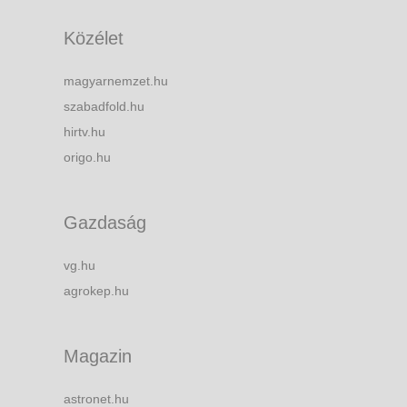
Közélet
magyarnemzet.hu
szabadfold.hu
hirtv.hu
origo.hu
Gazdaság
vg.hu
agrokep.hu
Magazin
astronet.hu