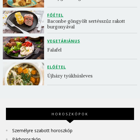
FŐÉTEL
Baconbe göngyölt sertésszűz rakott 
burgonyával
VEGETÁRIÁNUS
Falafel
ELŐÉTEL
Újházy tyúkhúsleves
HOROSZKÓPOK
Személyre szabott horoszkóp
Párhoroszkóp