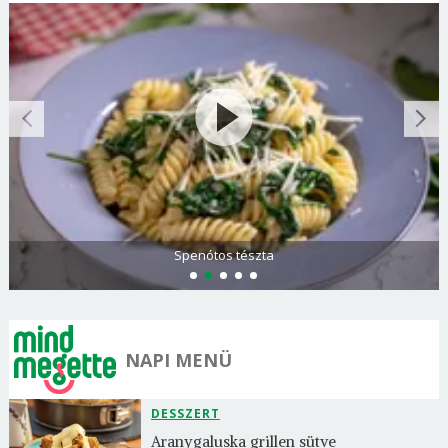
Spenótos tészta
NAPI MENÜ
DESSZERT
Aranygaluska grillen sütve