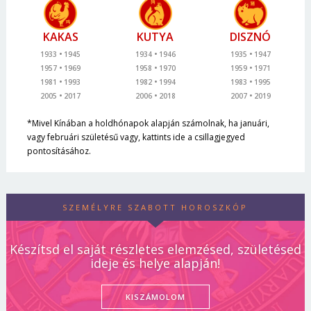
KAKAS
KUTYA
DISZNÓ
1933
1945
1934
1946
1935
1947
1957
1969
1958
1970
1959
1971
1981
1993
1982
1994
1983
1995
2005
2017
2006
2018
2007
2019
*Mivel Kínában a holdhónapok alapján számolnak, ha januári,
vagy februári születésű vagy, kattints ide a csillagjegyed
pontosításához.
SZEMÉLYRE SZABOTT HOROSZKÓP
Készítsd el saját részletes elemzésed, születésed
ideje és helye alapján!
KISZÁMOLOM