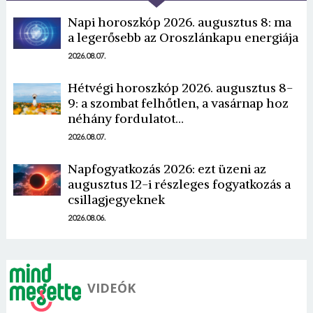
Napi horoszkóp 2026. augusztus 8: ma
a legerősebb az Oroszlánkapu energiája
2026.08.07.
Hétvégi horoszkóp 2026. augusztus 8-
9: a szombat felhőtlen, a vasárnap hoz
Borsonline bejelentkezés
néhány fordulatot…
2026.08.07.
E-mail cím vagy felhasználónév
Napfogyatkozás 2026: ezt üzeni az
augusztus 12-i részleges fogyatkozás a
Jelszó
csillagjegyeknek
2026.08.06.
Mégse
Bejelentkezés
VIDEÓK