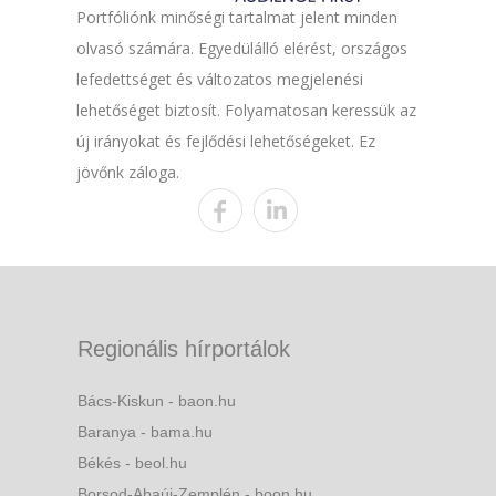
Portfóliónk minőségi tartalmat jelent minden
olvasó számára. Egyedülálló elérést, országos
lefedettséget és változatos megjelenési
lehetőséget biztosít. Folyamatosan keressük az
új irányokat és fejlődési lehetőségeket. Ez
jövőnk záloga.
Regionális hírportálok
Bács-Kiskun - baon.hu
Baranya - bama.hu
Békés - beol.hu
Borsod-Abaúj-Zemplén - boon.hu