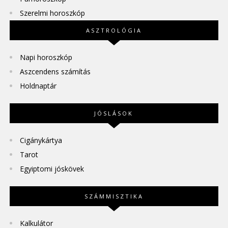
Szerelmi horoszkóp
ASZTROLÓGIA
Napi horoszkóp
Aszcendens számítás
Holdnaptár
JÓSLÁSOK
Cigánykártya
Tarot
Egyiptomi jóskövek
SZÁMMISZTIKA
Kalkulátor