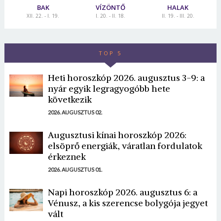
BAK
VÍZÖNTŐ
HALAK
XII. 22. - I. 19.
I. 20. - II. 18.
II. 19. - III. 20.
TOP 5
Heti horoszkóp 2026. augusztus 3-9: a
nyár egyik legragyogóbb hete
következik
2026. AUGUSZTUS 02.
Augusztusi kínai horoszkóp 2026:
elsöprő energiák, váratlan fordulatok
érkeznek
2026. AUGUSZTUS 01.
Napi horoszkóp 2026. augusztus 6: a
Vénusz, a kis szerencse bolygója jegyet
vált