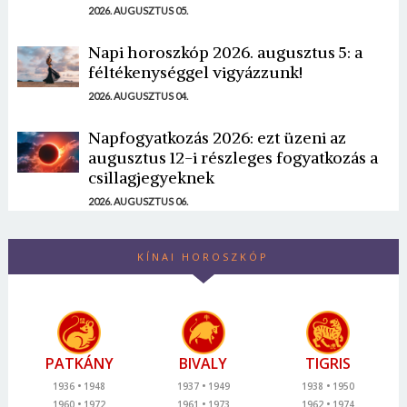
2026. AUGUSZTUS 05.
Napi horoszkóp 2026. augusztus 5: a
féltékenységgel vigyázzunk!
2026. AUGUSZTUS 04.
Napfogyatkozás 2026: ezt üzeni az
augusztus 12-i részleges fogyatkozás a
csillagjegyeknek
2026. AUGUSZTUS 06.
KÍNAI HOROSZKÓP
PATKÁNY
BIVALY
TIGRIS
1936
1948
1937
1949
1938
1950
1960
1972
1961
1973
1962
1974