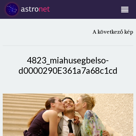
A következő kép
4823_miahusegbelso-
d0000290E361a7a68c1cd