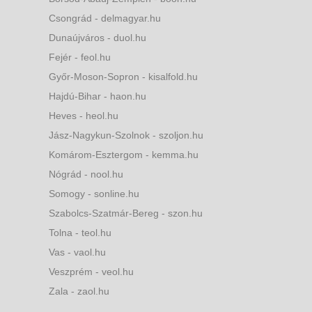
Csongrád - delmagyar.hu
Dunaújváros - duol.hu
Fejér - feol.hu
Győr-Moson-Sopron - kisalfold.hu
Hajdú-Bihar - haon.hu
Heves - heol.hu
Jász-Nagykun-Szolnok - szoljon.hu
Komárom-Esztergom - kemma.hu
Nógrád - nool.hu
Somogy - sonline.hu
Szabolcs-Szatmár-Bereg - szon.hu
Tolna - teol.hu
Vas - vaol.hu
Veszprém - veol.hu
Zala - zaol.hu