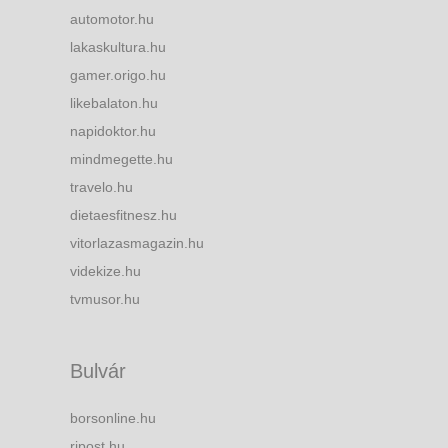
automotor.hu
lakaskultura.hu
gamer.origo.hu
likebalaton.hu
napidoktor.hu
mindmegette.hu
travelo.hu
dietaesfitnesz.hu
vitorlazasmagazin.hu
videkize.hu
tvmusor.hu
Bulvár
borsonline.hu
ripost.hu