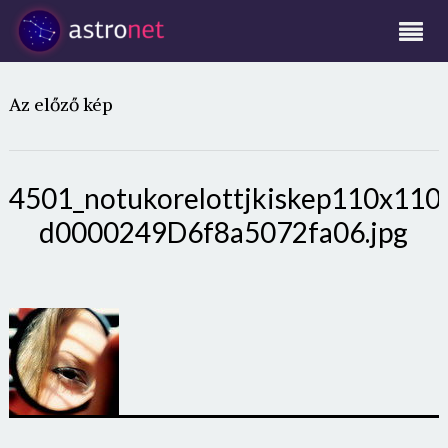
Az előző kép
4501_notukorelottjkiskep110x110
d0000249D6f8a5072fa06.jpg