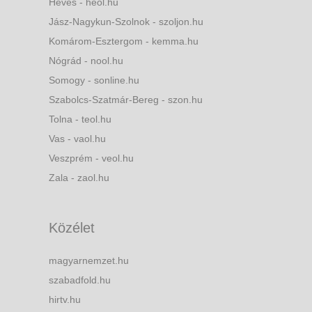
Heves - heol.hu
Jász-Nagykun-Szolnok - szoljon.hu
Komárom-Esztergom - kemma.hu
Nógrád - nool.hu
Somogy - sonline.hu
Szabolcs-Szatmár-Bereg - szon.hu
Tolna - teol.hu
Vas - vaol.hu
Veszprém - veol.hu
Zala - zaol.hu
Közélet
magyarnemzet.hu
szabadfold.hu
hirtv.hu