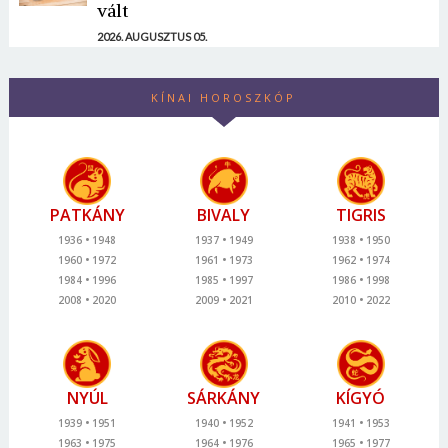
vált
2026. AUGUSZTUS 05.
KÍNAI HOROSZKÓP
PATKÁNY
BIVALY
TIGRIS
1936
1948
1937
1949
1938
1950
1960
1972
1961
1973
1962
1974
1984
1996
1985
1997
1986
1998
2008
2020
2009
2021
2010
2022
NYÚL
SÁRKÁNY
KÍGYÓ
1939
1951
1940
1952
1941
1953
1963
1975
1964
1976
1965
1977