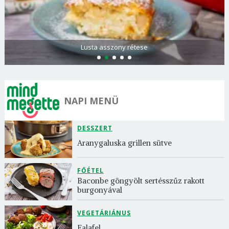
Lusta asszony rétese
NAPI MENÜ
DESSZERT
Aranygaluska grillen sütve
FŐÉTEL
Baconbe göngyölt sertésszűz rakott 
burgonyával
VEGETÁRIÁNUS
Falafel