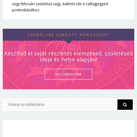
vagy februári születésű vagy, kattints ide a csillagjegyed
pontosításához.
SZEMÉLYRE SZABOTT HOROSZKÓP
Készítsd el saját részletes elemzésed, születésed
ideje és helye alapján!
KISZÁMOLOM