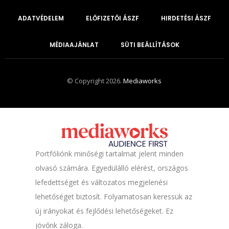
ADATVÉDELEM
ELŐFIZETŐI ÁSZF
HIRDETÉSI ÁSZF
MÉDIAAJÁNLAT
SÜTI BEÁLLÍTÁSOK
© Copyright 2026.
Mediaworks
Portfóliónk minőségi tartalmat jelent minden
olvasó számára. Egyedülálló elérést, országos
lefedettséget és változatos megjelenési
lehetőséget biztosít. Folyamatosan keressük az
új irányokat és fejlődési lehetőségeket. Ez
jövőnk záloga.