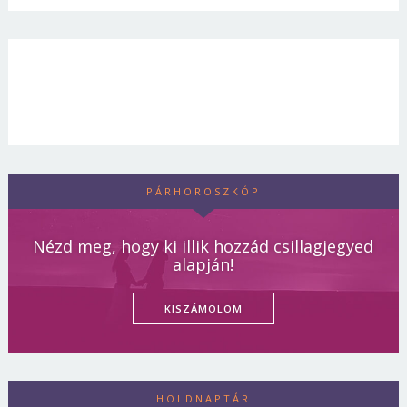
PÁRHOROSZKÓP
Nézd meg, hogy ki illik hozzád csillagjegyed
alapján!
KISZÁMOLOM
HOLDNAPTÁR