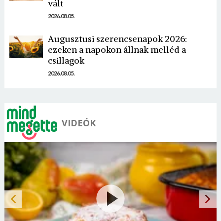
vált
2026.08.05.
Borsonline bejelentkezés
Augusztusi szerencsenapok 2026:
ezeken a napokon állnak melléd a
csillagok
E-mail cím vagy felhasználónév
2026.08.05.
Jelszó
VIDEÓK
Mégse
Bejelentkezés