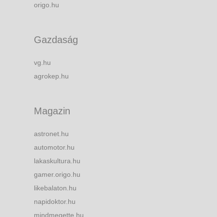
origo.hu
Gazdaság
vg.hu
agrokep.hu
Magazin
astronet.hu
automotor.hu
lakaskultura.hu
gamer.origo.hu
likebalaton.hu
napidoktor.hu
mindmegette.hu