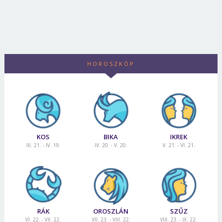
HOROSZKÓP
KOS
BIKA
IKREK
III. 21. - IV. 19.
IV. 20. - V. 20.
V. 21. - VI. 21.
RÁK
OROSZLÁN
SZŰZ
VI. 22. - VII. 22.
VII. 23. - VIII. 22.
VIII. 23. - IX. 22.