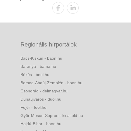
Regionális hírportálok
Bács-Kiskun - baon.hu
Baranya - bama.hu
Békés - beol.hu
Borsod-Abaúj-Zemplén - boon.hu
Csongrád - delmagyar.hu
Dunaújváros - duol.hu
Fejér - feol.hu
Győr-Moson-Sopron - kisalfold.hu
Hajdú-Bihar - haon.hu