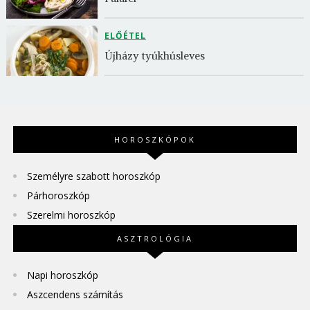
ELŐÉTEL
Újházy tyúkhúsleves
HOROSZKÓPOK
Személyre szabott horoszkóp
Párhoroszkóp
Szerelmi horoszkóp
ASZTROLÓGIA
Napi horoszkóp
Aszcendens számítás