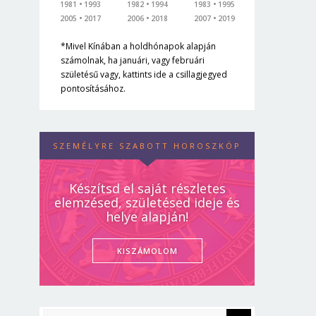
1981
1993
1982
1994
1983
1995
2005
2017
2006
2018
2007
2019
*Mivel Kínában a holdhónapok alapján
számolnak, ha januári, vagy februári
születésű vagy, kattints ide a csillagjegyed
pontosításához.
SZEMÉLYRE SZABOTT HOROSZKÓP
Készítsd el saját részletes
elemzésed, születésed ideje és
helye alapján!
KISZÁMOLOM