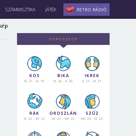
SZÁMMISZTIKA
JÁTÉK
RETRO RÁDIÓ
kép
HOROSZKÓP
KOS
BIKA
IKREK
III. 21. - IV. 19.
IV. 20. - V. 20.
V. 21. - VI. 21.
RÁK
OROSZLÁN
SZŰZ
VI. 22. - VII. 22.
VII. 23. - VIII. 22.
VIII. 23. - IX. 22.