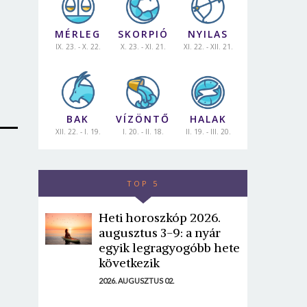
MÉRLEG
SKORPIÓ
NYILAS
IX. 23. - X. 22.
X. 23. - XI. 21.
XI. 22. - XII. 21.
BAK
VÍZÖNTŐ
HALAK
XII. 22. - I. 19.
I. 20. - II. 18.
II. 19. - III. 20.
TOP 5
Heti horoszkóp 2026.
augusztus 3-9: a nyár
egyik legragyogóbb hete
következik
2026. AUGUSZTUS 02.