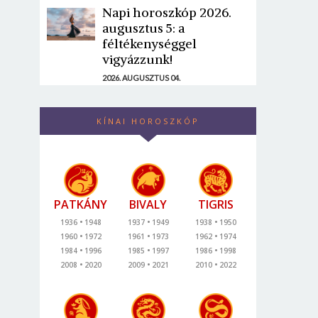
Napi horoszkóp 2026.
augusztus 5: a
féltékenységgel
vigyázzunk!
2026. AUGUSZTUS 04.
KÍNAI HOROSZKÓP
PATKÁNY
BIVALY
TIGRIS
1936
1948
1937
1949
1938
1950
1960
1972
1961
1973
1962
1974
1984
1996
1985
1997
1986
1998
2008
2020
2009
2021
2010
2022