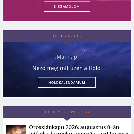
KISZÁMOLOM
HOLDNAPTÁR
Mai nap
Nézd meg mit üzen a Hold!
HOLDKALENDÁRIUM
LEGUTÓBBI POSZTOK
Oroszlánkapu 2026: augusztus 8-án
tetőzik a kozmikus energia – ezt hozza a