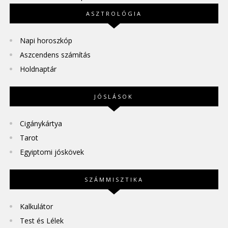
ASZTROLÓGIA
Napi horoszkóp
Aszcendens számítás
Holdnaptár
JÓSLÁSOK
Cigánykártya
Tarot
Egyiptomi jóskövek
SZÁMMISZTIKA
Kalkulátor
Test és Lélek