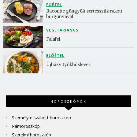
FŐÉTEL
Baconbe göngyölt sertésszűz rakott 
burgonyával
VEGETÁRIÁNUS
Falafel
ELŐÉTEL
Újházy tyúkhúsleves
HOROSZKÓPOK
Személyre szabott horoszkóp
Párhoroszkóp
Szerelmi horoszkóp