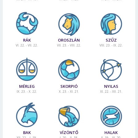
RÁK
OROSZLÁN
SZŰZ
VI. 22. - VII. 22.
VII. 23. - VIII. 22.
VIII. 23. - IX. 22.
MÉRLEG
SKORPIÓ
NYILAS
IX. 23. - X. 22.
X. 23. - XI. 21.
XI. 22. - XII. 21.
BAK
VÍZÖNTŐ
HALAK
XII. 22. - I. 19.
I. 20. - II. 18.
II. 19. - III. 20.