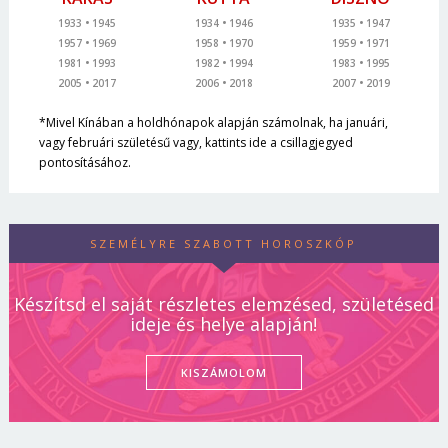
1933
1945
1934
1946
1935
1947
1957
1969
1958
1970
1959
1971
1981
1993
1982
1994
1983
1995
2005
2017
2006
2018
2007
2019
*Mivel Kínában a holdhónapok alapján számolnak, ha januári,
vagy februári születésű vagy, kattints ide a csillagjegyed
pontosításához.
SZEMÉLYRE SZABOTT HOROSZKÓP
Készítsd el saját részletes elemzésed, születésed
ideje és helye alapján!
KISZÁMOLOM