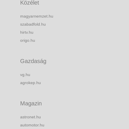
Közélet
magyarnemzet.hu
szabadfold.hu
hirtv.hu
origo.hu
Gazdaság
vg.hu
agrokep.hu
Magazin
astronet.hu
automotor.hu