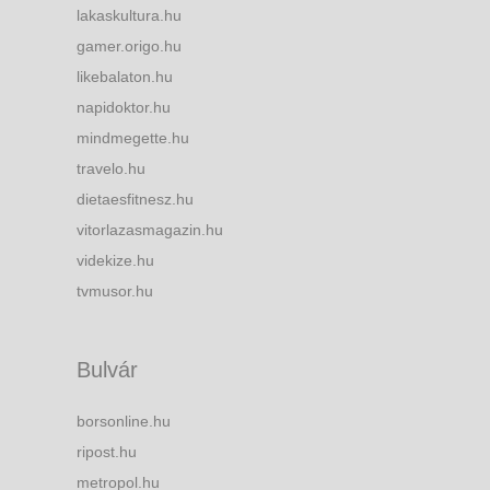
lakaskultura.hu
gamer.origo.hu
likebalaton.hu
napidoktor.hu
mindmegette.hu
travelo.hu
dietaesfitnesz.hu
vitorlazasmagazin.hu
videkize.hu
tvmusor.hu
Bulvár
borsonline.hu
ripost.hu
metropol.hu