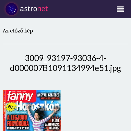
Az előző kép
3009_93197-93036-4-
d000007B1091134994e51.jpg