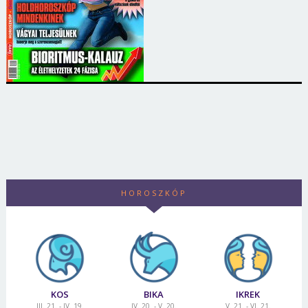
HOROSZKÓP
KOS
BIKA
IKREK
III. 21. - IV. 19.
IV. 20. - V. 20.
V. 21. - VI. 21.