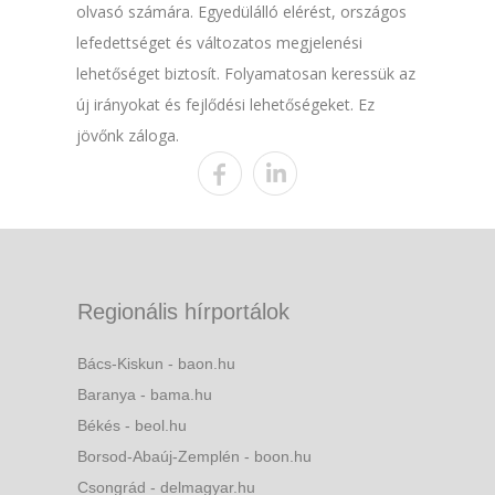
olvasó számára. Egyedülálló elérést, országos
lefedettséget és változatos megjelenési
lehetőséget biztosít. Folyamatosan keressük az
új irányokat és fejlődési lehetőségeket. Ez
jövőnk záloga.
Regionális hírportálok
Bács-Kiskun - baon.hu
Baranya - bama.hu
Békés - beol.hu
Borsod-Abaúj-Zemplén - boon.hu
Csongrád - delmagyar.hu