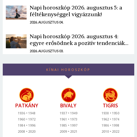
Napi horoszkóp 2026. augusztus 5: a
féltékenységgel vigyázzunk!
2026. AUGUSZTUS 04.
Napi horoszkóp 2026. augusztus 4:
egyre erősödnek a pozitív tendenciák...
2026. AUGUSZTUS 03.
KÍNAI HOROSZKÓP
PATKÁNY
BIVALY
TIGRIS
1936
1948
1937
1949
1938
1950
1960
1972
1961
1973
1962
1974
1984
1996
1985
1997
1986
1998
2008
2020
2009
2021
2010
2022