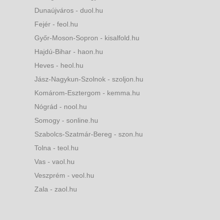
Dunaújváros - duol.hu
Fejér - feol.hu
Győr-Moson-Sopron - kisalfold.hu
Hajdú-Bihar - haon.hu
Heves - heol.hu
Jász-Nagykun-Szolnok - szoljon.hu
Komárom-Esztergom - kemma.hu
Nógrád - nool.hu
Somogy - sonline.hu
Szabolcs-Szatmár-Bereg - szon.hu
Tolna - teol.hu
Vas - vaol.hu
Veszprém - veol.hu
Zala - zaol.hu