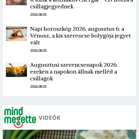
csillagjegyednek
2026.08.05.
Napi horoszkóp 2026. augusztus 6: a
Vénusz, a kis szerencse bolygója jegyet
vált
Borsonline bejelentkezés
2026.08.05.
E-mail cím vagy felhasználónév
Augusztusi szerencsenapok 2026:
ezeken a napokon állnak melléd a
csillagok
Jelszó
2026.08.05.
Mégse
Bejelentkezés
VIDEÓK