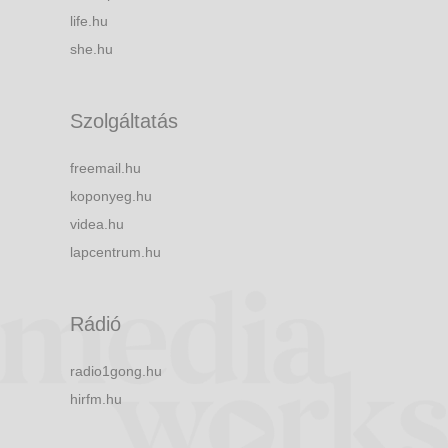
life.hu
she.hu
Szolgáltatás
freemail.hu
koponyeg.hu
videa.hu
lapcentrum.hu
Rádió
radio1gong.hu
hirfm.hu