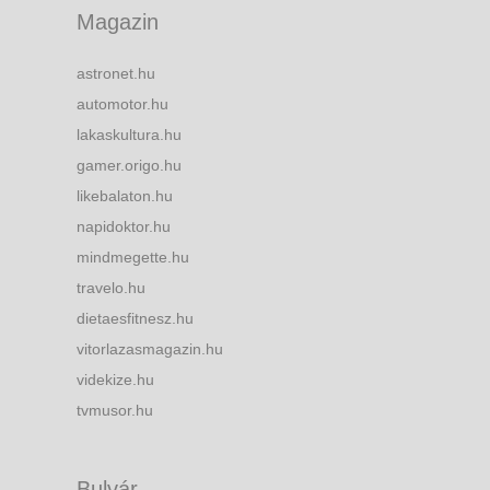
Magazin
astronet.hu
automotor.hu
lakaskultura.hu
gamer.origo.hu
likebalaton.hu
napidoktor.hu
mindmegette.hu
travelo.hu
dietaesfitnesz.hu
vitorlazasmagazin.hu
videkize.hu
tvmusor.hu
Bulvár