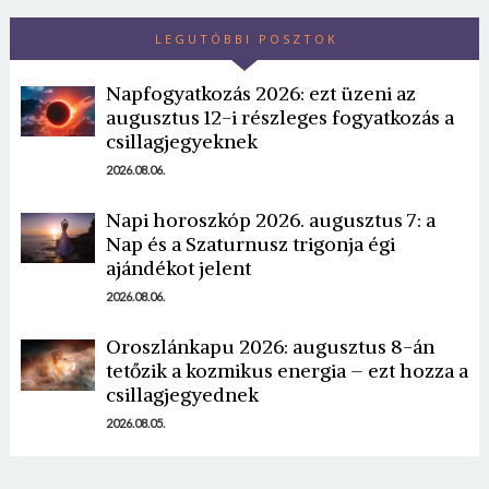
LEGUTÓBBI POSZTOK
Napfogyatkozás 2026: ezt üzeni az
augusztus 12-i részleges fogyatkozás a
csillagjegyeknek
2026.08.06.
Borsonline bejelentkezés
Napi horoszkóp 2026. augusztus 7: a
Nap és a Szaturnusz trigonja égi
E-mail cím vagy felhasználónév
ajándékot jelent
2026.08.06.
Oroszlánkapu 2026: augusztus 8-án
Jelszó
tetőzik a kozmikus energia – ezt hozza a
csillagjegyednek
2026.08.05.
Mégse
Bejelentkezés