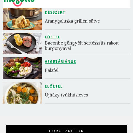
DESSZERT
Aranygaluska grillen sütve
FŐÉTEL
Baconbe göngyölt sertésszűz rakott 
burgonyával
VEGETÁRIÁNUS
Falafel
ELŐÉTEL
Újházy tyúkhúsleves
HOROSZKÓPOK