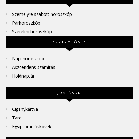
Személyre szabott horoszkóp
Párhoroszkóp
Szerelmi horoszkóp
ASZTROLÓGIA
Napi horoszkóp
Aszcendens számítás
Holdnaptár
JÓSLÁSOK
Cigánykártya
Tarot
Egyiptomi jóskövek