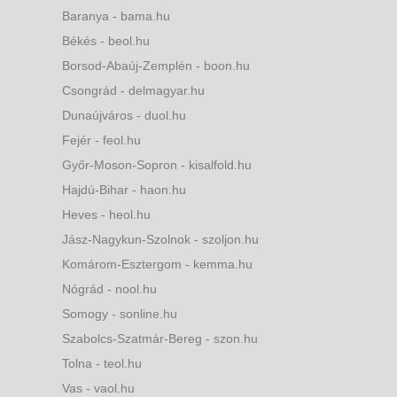
Baranya - bama.hu
Békés - beol.hu
Borsod-Abaúj-Zemplén - boon.hu
Csongrád - delmagyar.hu
Dunaújváros - duol.hu
Fejér - feol.hu
Győr-Moson-Sopron - kisalfold.hu
Hajdú-Bihar - haon.hu
Heves - heol.hu
Jász-Nagykun-Szolnok - szoljon.hu
Komárom-Esztergom - kemma.hu
Nógrád - nool.hu
Somogy - sonline.hu
Szabolcs-Szatmár-Bereg - szon.hu
Tolna - teol.hu
Vas - vaol.hu