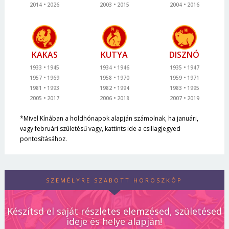
2014
2026
2003
2015
2004
2016
KAKAS
KUTYA
DISZNÓ
1933
1945
1934
1946
1935
1947
1957
1969
1958
1970
1959
1971
1981
1993
1982
1994
1983
1995
2005
2017
2006
2018
2007
2019
*Mivel Kínában a holdhónapok alapján számolnak, ha januári,
vagy februári születésű vagy, kattints ide a csillagjegyed
pontosításához.
SZEMÉLYRE SZABOTT HOROSZKÓP
Készítsd el saját részletes elemzésed, születésed
ideje és helye alapján!