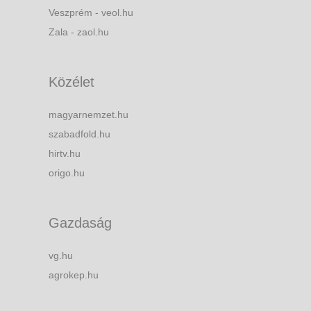
Veszprém - veol.hu
Zala - zaol.hu
Közélet
magyarnemzet.hu
szabadfold.hu
hirtv.hu
origo.hu
Gazdaság
vg.hu
agrokep.hu