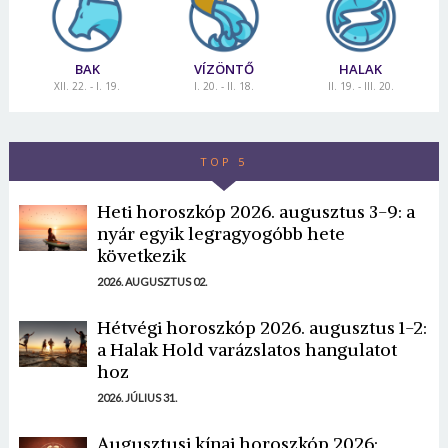
BAK
VÍZÖNTŐ
HALAK
XII. 22. - I. 19.
I. 20. - II. 18.
II. 19. - III. 20.
TOP 5
Heti horoszkóp 2026. augusztus 3-9: a
nyár egyik legragyogóbb hete
következik
2026. AUGUSZTUS 02.
Hétvégi horoszkóp 2026. augusztus 1-2:
a Halak Hold varázslatos hangulatot
hoz
2026. JÚLIUS 31.
Augusztusi kínai horoszkóp 2026: