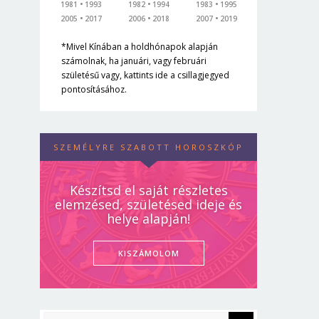
1981
1993
1982
1994
1983
1995
2005
2017
2006
2018
2007
2019
*Mivel Kínában a holdhónapok alapján
számolnak, ha januári, vagy februári
születésű vagy, kattints ide a csillagjegyed
pontosításához.
SZEMÉLYRE SZABOTT HOROSZKÓP
Készítsd el saját részletes
elemzésed, születésed ideje és
helye alapján!
KISZÁMOLOM