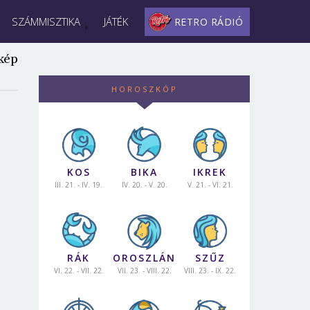
SZÁMMISZTIKA
JÁTÉK
RETRO RÁDIÓ
kép
HOROSZKÓP
KOS
BIKA
IKREK
III. 21. - IV. 19.
IV. 20. - V. 20.
V. 21. - VI. 21.
RÁK
OROSZLÁN
SZŰZ
VI. 22. - VII. 22.
VII. 23. - VIII. 22.
VIII. 23. - IX. 22.