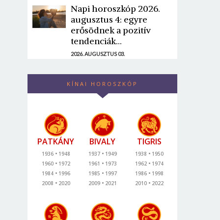
Napi horoszkóp 2026.
augusztus 4: egyre
erősödnek a pozitív
tendenciák...
2026. AUGUSZTUS 03.
KÍNAI HOROSZKÓP
PATKÁNY
BIVALY
TIGRIS
1936
1948
1937
1949
1938
1950
1960
1972
1961
1973
1962
1974
1984
1996
1985
1997
1986
1998
2008
2020
2009
2021
2010
2022