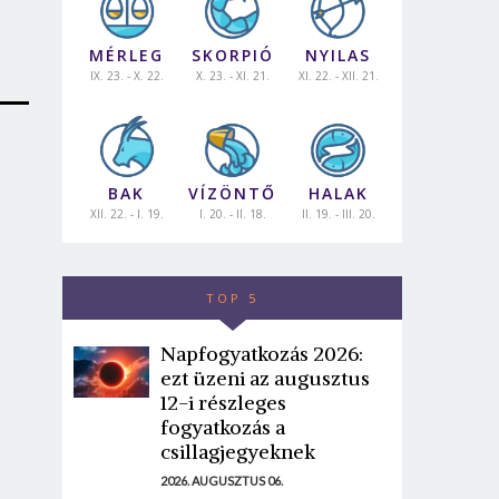
MÉRLEG
SKORPIÓ
NYILAS
IX. 23. - X. 22.
X. 23. - XI. 21.
XI. 22. - XII. 21.
BAK
VÍZÖNTŐ
HALAK
XII. 22. - I. 19.
I. 20. - II. 18.
II. 19. - III. 20.
TOP 5
Napfogyatkozás 2026:
ezt üzeni az augusztus
12-i részleges
fogyatkozás a
csillagjegyeknek
2026. AUGUSZTUS 06.