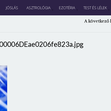
JÓSLÁS
ASZTROLÓGIA
EZOTÉRIA
TEST ÉS LÉLEK
A következő 
00006DEae0206fe823a.jpg