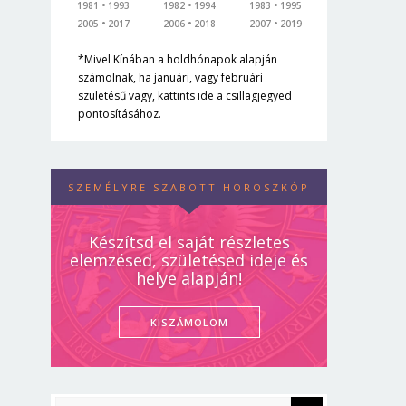
1981
1993
1982
1994
1983
1995
2005
2017
2006
2018
2007
2019
*Mivel Kínában a holdhónapok alapján
számolnak, ha januári, vagy februári
születésű vagy, kattints ide a csillagjegyed
pontosításához.
SZEMÉLYRE SZABOTT HOROSZKÓP
Készítsd el saját részletes
elemzésed, születésed ideje és
helye alapján!
KISZÁMOLOM