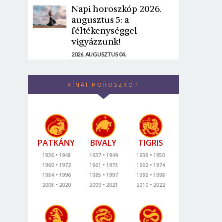
Napi horoszkóp 2026.
augusztus 5: a
féltékenységgel
vigyázzunk!
2026. AUGUSZTUS 04.
KÍNAI HOROSZKÓP
PATKÁNY
BIVALY
TIGRIS
1936
1948
1937
1949
1938
1950
1960
1972
1961
1973
1962
1974
1984
1996
1985
1997
1986
1998
2008
2020
2009
2021
2010
2022