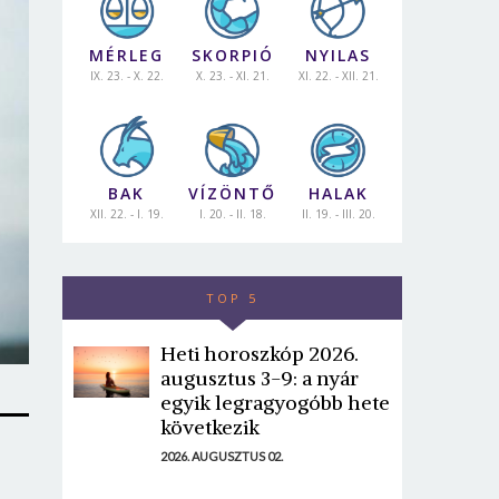
MÉRLEG
SKORPIÓ
NYILAS
IX. 23. - X. 22.
X. 23. - XI. 21.
XI. 22. - XII. 21.
BAK
VÍZÖNTŐ
HALAK
XII. 22. - I. 19.
I. 20. - II. 18.
II. 19. - III. 20.
TOP 5
Heti horoszkóp 2026.
augusztus 3-9: a nyár
egyik legragyogóbb hete
következik
2026. AUGUSZTUS 02.