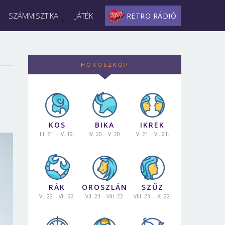
SZÁMMISZTIKA
JÁTÉK
RETRO RÁDIÓ
HOROSZKÓP
KOS
BIKA
IKREK
III. 21. - IV. 19.
IV. 20. - V. 20.
V. 21. - VI. 21.
RÁK
OROSZLÁN
SZŰZ
VI. 22. - VII. 22.
VII. 23. - VIII. 22.
VIII. 23. - IX. 22.