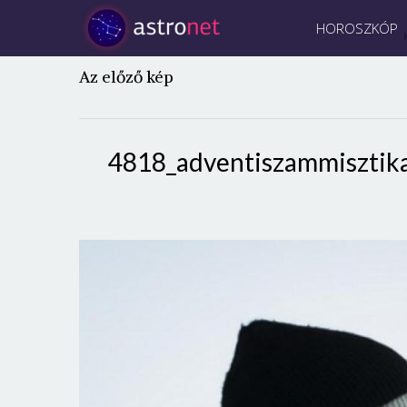
HOROSZKÓP
Az előző kép
4818_adventiszammisztik