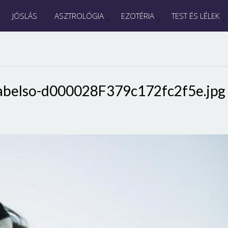
JÓSLÁS
ASZTROLÓGIA
EZOTÉRIA
TEST ÉS LÉLEK
abelso-d000028F379c172fc2f5e.jpg