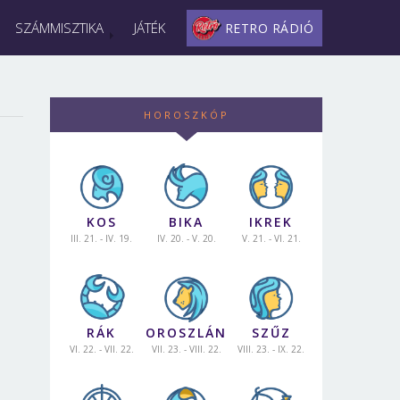
SZÁMMISZTIKA
JÁTÉK
RETRO RÁDIÓ
HOROSZKÓP
KOS
BIKA
IKREK
III. 21. - IV. 19.
IV. 20. - V. 20.
V. 21. - VI. 21.
RÁK
OROSZLÁN
SZŰZ
VI. 22. - VII. 22.
VII. 23. - VIII. 22.
VIII. 23. - IX. 22.