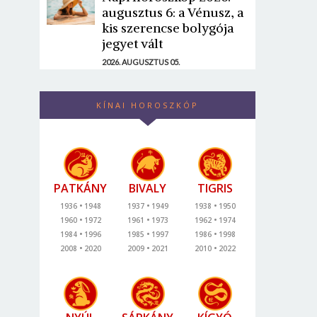
augusztus 6: a Vénusz, a
kis szerencse bolygója
jegyet vált
2026. AUGUSZTUS 05.
KÍNAI HOROSZKÓP
PATKÁNY
BIVALY
TIGRIS
1936
1948
1937
1949
1938
1950
1960
1972
1961
1973
1962
1974
1984
1996
1985
1997
1986
1998
2008
2020
2009
2021
2010
2022