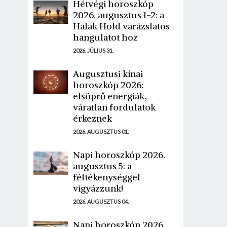
Hétvégi horoszkóp
2026. augusztus 1-2: a
Halak Hold varázslatos
hangulatot hoz
2026. JÚLIUS 31.
Augusztusi kínai
horoszkóp 2026:
elsöprő energiák,
váratlan fordulatok
érkeznek
2026. AUGUSZTUS 01.
Napi horoszkóp 2026.
augusztus 5: a
féltékenységgel
vigyázzunk!
2026. AUGUSZTUS 04.
Napi horoszkóp 2026.