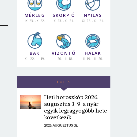
MÉRLEG
SKORPIÓ
NYILAS
IX. 23. - X. 22.
X. 23. - XI. 21.
XI. 22. - XII. 21.
BAK
VÍZÖNTŐ
HALAK
XII. 22. - I. 19.
I. 20. - II. 18.
II. 19. - III. 20.
TOP 5
Heti horoszkóp 2026.
augusztus 3-9: a nyár
egyik legragyogóbb hete
következik
2026. AUGUSZTUS 02.