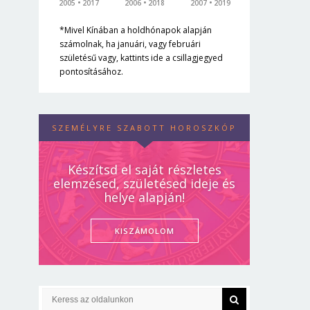
2005
2017
2006
2018
2007
2019
*Mivel Kínában a holdhónapok alapján
számolnak, ha januári, vagy februári
születésű vagy, kattints ide a csillagjegyed
pontosításához.
SZEMÉLYRE SZABOTT HOROSZKÓP
Készítsd el saját részletes
elemzésed, születésed ideje és
helye alapján!
KISZÁMOLOM