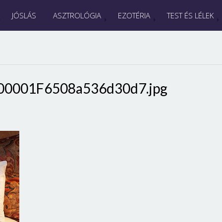
JÓSLÁS
ASZTROLÓGIA
EZOTÉRIA
TEST ÉS LÉLEK
00001F6508a536d30d7.jpg