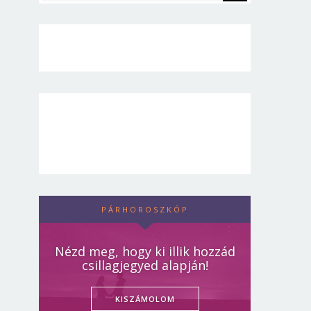
PÁRHOROSZKÓP
Nézd meg, hogy ki illik hozzád
csillagjegyed alapján!
KISZÁMOLOM