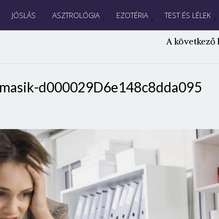
JÓSLÁS
ASZTROLÓGIA
EZOTÉRIA
TEST ÉS LÉLEK
A következő 
masik-d000029D6e148c8dda095