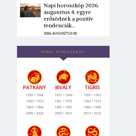
Napi horoszkóp 2026.
augusztus 4: egyre
erősödnek a pozitív
tendenciák...
2026. AUGUSZTUS 03.
KÍNAI HOROSZKÓP
PATKÁNY
BIVALY
TIGRIS
1936
1948
1937
1949
1938
1950
1960
1972
1961
1973
1962
1974
1984
1996
1985
1997
1986
1998
2008
2020
2009
2021
2010
2022