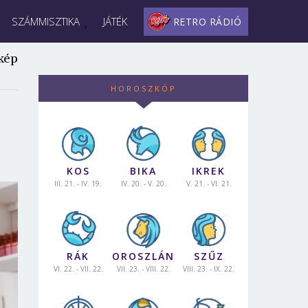
SZÁMMISZTIKA
JÁTÉK
RETRO RÁDIÓ
kép
HOROSZKÓP
KOS
BIKA
IKREK
III. 21. - IV. 19.
IV. 20. - V. 20.
V. 21. - VI. 21.
RÁK
OROSZLÁN
SZŰZ
VI. 22. - VII. 22.
VII. 23. - VIII. 22.
VIII. 23. - IX. 22.