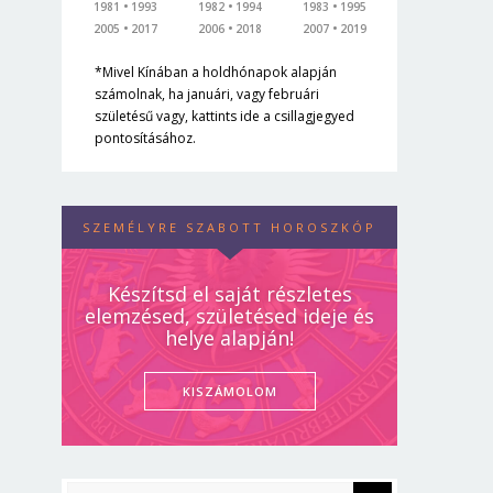
1981
1993
1982
1994
1983
1995
2005
2017
2006
2018
2007
2019
*Mivel Kínában a holdhónapok alapján
számolnak, ha januári, vagy februári
születésű vagy, kattints ide a csillagjegyed
pontosításához.
SZEMÉLYRE SZABOTT HOROSZKÓP
Készítsd el saját részletes
elemzésed, születésed ideje és
helye alapján!
KISZÁMOLOM