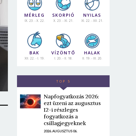
MÉRLEG
SKORPIÓ
NYILAS
IX. 23. - X. 22.
X. 23. - XI. 21.
XI. 22. - XII. 21.
BAK
VÍZÖNTŐ
HALAK
XII. 22. - I. 19.
I. 20. - II. 18.
II. 19. - III. 20.
TOP 5
Napfogyatkozás 2026:
ezt üzeni az augusztus
12-i részleges
fogyatkozás a
csillagjegyeknek
2026. AUGUSZTUS 06.