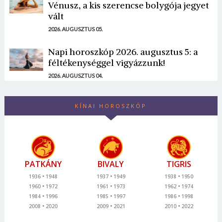
Vénusz, a kis szerencse bolygója jegyet
vált
2026. AUGUSZTUS 05.
Napi horoszkóp 2026. augusztus 5: a
féltékenységgel vigyázzunk!
2026. AUGUSZTUS 04.
KÍNAI HOROSZKÓP
PATKÁNY
BIVALY
TIGRIS
1936
1948
1937
1949
1938
1950
1960
1972
1961
1973
1962
1974
1984
1996
1985
1997
1986
1998
2008
2020
2009
2021
2010
2022