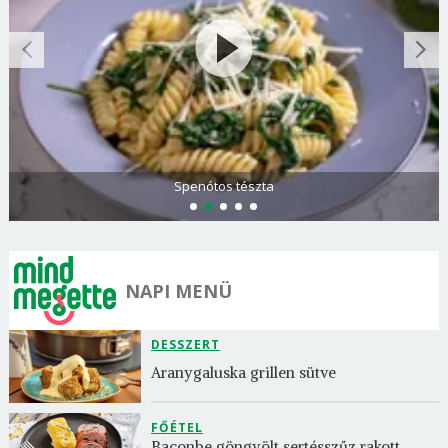
Spenótos tészta
NAPI MENÜ
DESSZERT
Aranygaluska grillen sütve
FŐÉTEL
Baconbe göngyölt sertésszűz rakott 