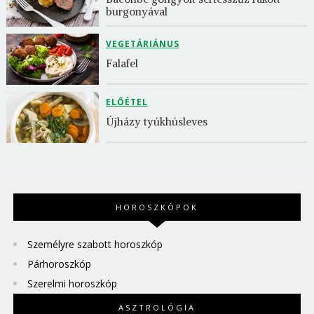
burgonyával
VEGETÁRIÁNUS
Falafel
ELŐÉTEL
Újházy tyúkhúsleves
HOROSZKÓPOK
Személyre szabott horoszkóp
Párhoroszkóp
Szerelmi horoszkóp
ASZTROLÓGIA