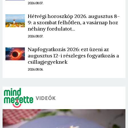
2026.08.07.
Hétvégi horoszkóp 2026. augusztus 8-
9: a szombat felhőtlen, a vasárnap hoz
néhány fordulatot…
Borsonline bejelentkezés
2026.08.07.
E-mail cím vagy felhasználónév
Napfogyatkozás 2026: ezt üzeni az
augusztus 12-i részleges fogyatkozás a
csillagjegyeknek
2026.08.06.
Jelszó
Mégse
Bejelentkezés
VIDEÓK