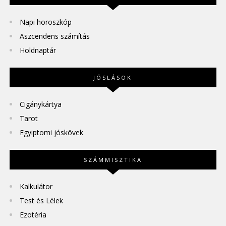
Napi horoszkóp
Aszcendens számítás
Holdnaptár
JÓSLÁSOK
Cigánykártya
Tarot
Egyiptomi jóskövek
SZÁMMISZTIKA
Kalkulátor
Test és Lélek
Ezotéria