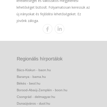
lefedettséget és változatos megjelenési
lehetőséget biztosít. Folyamatosan keressük az
új irányokat és fejlődési lehetőségeket. Ez
jövőnk záloga.
Regionális hírportálok
Bács-Kiskun - baon.hu
Baranya - bama.hu
Békés - beol.hu
Borsod-Abaúj-Zemplén - boon.hu
Csongrád - delmagyar.hu
Dunaújváros - duol.hu