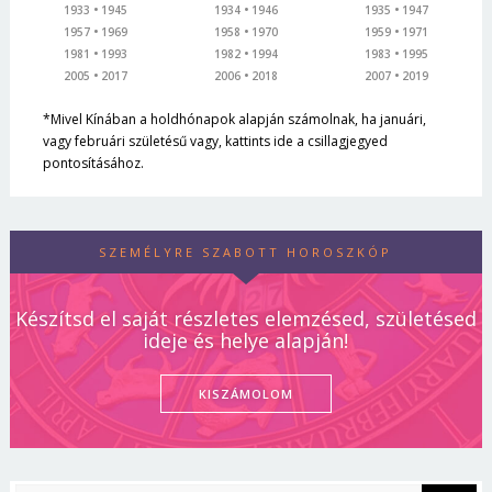
1933
1945
1934
1946
1935
1947
1957
1969
1958
1970
1959
1971
1981
1993
1982
1994
1983
1995
2005
2017
2006
2018
2007
2019
*Mivel Kínában a holdhónapok alapján számolnak, ha januári,
vagy februári születésű vagy, kattints ide a csillagjegyed
pontosításához.
SZEMÉLYRE SZABOTT HOROSZKÓP
Készítsd el saját részletes elemzésed, születésed
ideje és helye alapján!
KISZÁMOLOM