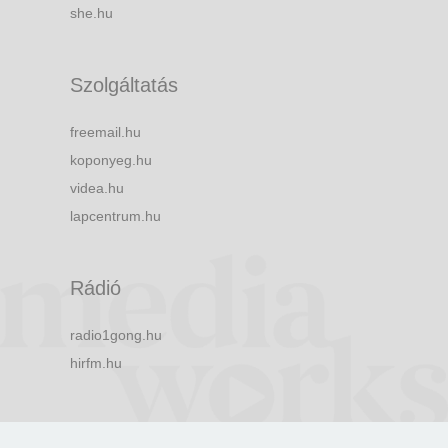
she.hu
Szolgáltatás
freemail.hu
koponyeg.hu
videa.hu
lapcentrum.hu
Rádió
radio1gong.hu
hirfm.hu