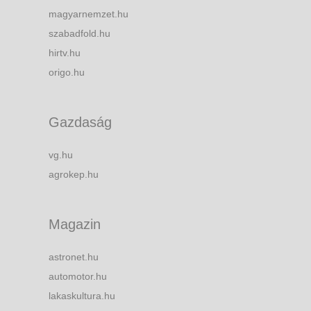
magyarnemzet.hu
szabadfold.hu
hirtv.hu
origo.hu
Gazdaság
vg.hu
agrokep.hu
Magazin
astronet.hu
automotor.hu
lakaskultura.hu