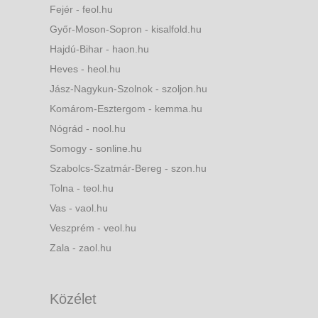
Fejér - feol.hu
Győr-Moson-Sopron - kisalfold.hu
Hajdú-Bihar - haon.hu
Heves - heol.hu
Jász-Nagykun-Szolnok - szoljon.hu
Komárom-Esztergom - kemma.hu
Nógrád - nool.hu
Somogy - sonline.hu
Szabolcs-Szatmár-Bereg - szon.hu
Tolna - teol.hu
Vas - vaol.hu
Veszprém - veol.hu
Zala - zaol.hu
Közélet