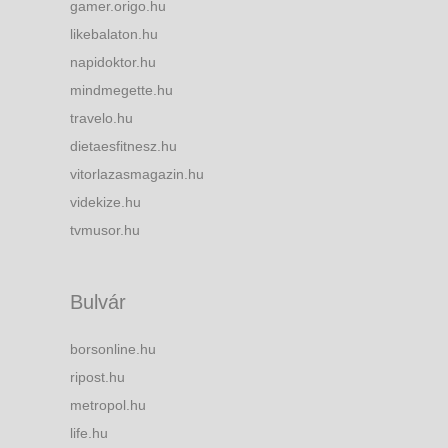
gamer.origo.hu
likebalaton.hu
napidoktor.hu
mindmegette.hu
travelo.hu
dietaesfitnesz.hu
vitorlazasmagazin.hu
videkize.hu
tvmusor.hu
Bulvár
borsonline.hu
ripost.hu
metropol.hu
life.hu