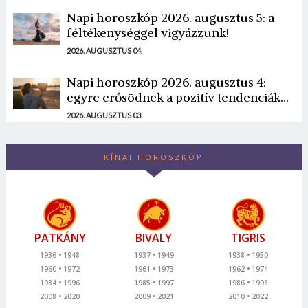
Napi horoszkóp 2026. augusztus 5: a
féltékenységgel vigyázzunk!
2026. AUGUSZTUS 04.
Napi horoszkóp 2026. augusztus 4:
egyre erősödnek a pozitív tendenciák...
2026. AUGUSZTUS 03.
KÍNAI HOROSZKÓP
PATKÁNY
BIVALY
TIGRIS
1936
1948
1937
1949
1938
1950
1960
1972
1961
1973
1962
1974
1984
1996
1985
1997
1986
1998
2008
2020
2009
2021
2010
2022