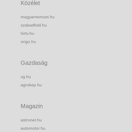
Közélet
magyarnemzet.hu
szabadfold.hu
hirtv.hu
origo.hu
Gazdaság
vg.hu
agrokep.hu
Magazin
astronet.hu
automotor.hu