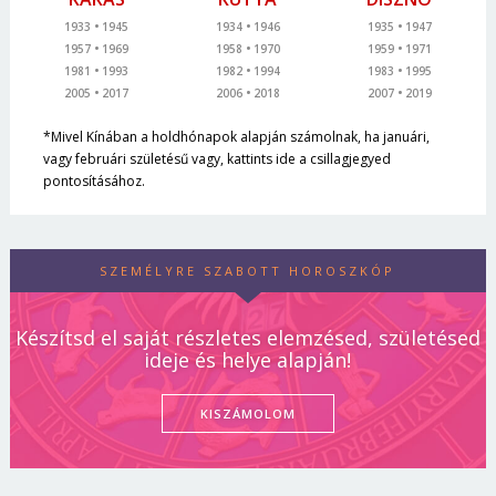
1933
1945
1934
1946
1935
1947
1957
1969
1958
1970
1959
1971
1981
1993
1982
1994
1983
1995
2005
2017
2006
2018
2007
2019
*Mivel Kínában a holdhónapok alapján számolnak, ha januári,
vagy februári születésű vagy, kattints ide a csillagjegyed
pontosításához.
SZEMÉLYRE SZABOTT HOROSZKÓP
Készítsd el saját részletes elemzésed, születésed
ideje és helye alapján!
KISZÁMOLOM