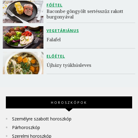
FŐÉTEL
Baconbe göngyölt sertésszűz rakott 
burgonyával
VEGETÁRIÁNUS
Falafel
ELŐÉTEL
Újházy tyúkhúsleves
HOROSZKÓPOK
Személyre szabott horoszkóp
Párhoroszkóp
Szerelmi horoszkóp