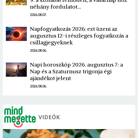
néhány fordulatot…
2026.08.07.
Napfogyatkozás 2026: ezt üzeni az
augusztus 12-i részleges fogyatkozás a
csillagjegyeknek
Borsonline bejelentkezés
2026.08.06.
E-mail cím vagy felhasználónév
Napi horoszkóp 2026. augusztus 7: a
Nap és a Szaturnusz trigonja égi
ajándékot jelent
Jelszó
2026.08.06.
Mégse
Bejelentkezés
VIDEÓK