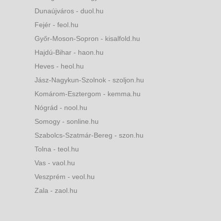
Dunaújváros - duol.hu
Fejér - feol.hu
Győr-Moson-Sopron - kisalfold.hu
Hajdú-Bihar - haon.hu
Heves - heol.hu
Jász-Nagykun-Szolnok - szoljon.hu
Komárom-Esztergom - kemma.hu
Nógrád - nool.hu
Somogy - sonline.hu
Szabolcs-Szatmár-Bereg - szon.hu
Tolna - teol.hu
Vas - vaol.hu
Veszprém - veol.hu
Zala - zaol.hu