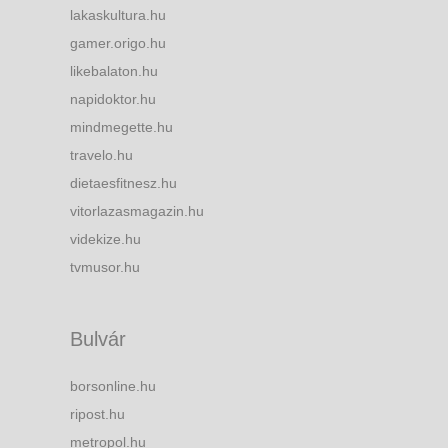
lakaskultura.hu
gamer.origo.hu
likebalaton.hu
napidoktor.hu
mindmegette.hu
travelo.hu
dietaesfitnesz.hu
vitorlazasmagazin.hu
videkize.hu
tvmusor.hu
Bulvár
borsonline.hu
ripost.hu
metropol.hu