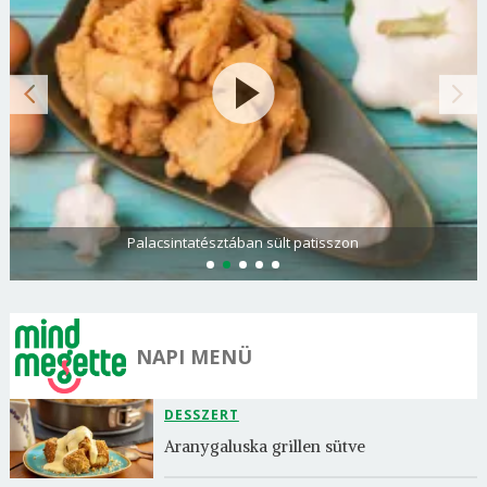
Palacsintatésztában sült patisszon
NAPI MENÜ
DESSZERT
Aranygaluska grillen sütve