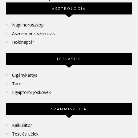
ASZTROLÓGIA
Napi horoszkóp
Aszcendens számítás
Holdnaptár
JÓSLÁSOK
Cigánykártya
Tarot
Egyiptomi jóskövek
SZÁMMISZTIKA
Kalkulátor
Test és Lélek