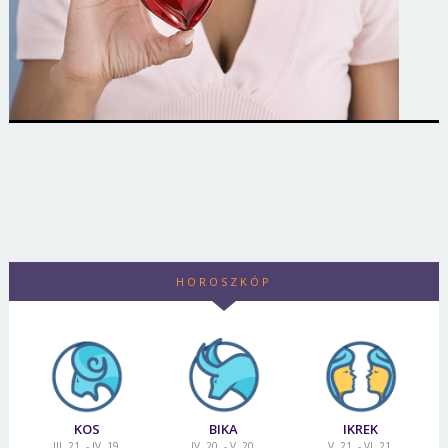
HOROSZKÓP
KOS
BIKA
IKREK
III. 21. - IV. 19.
IV. 20. - V. 20.
V. 21. - VI. 21.