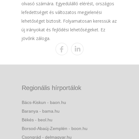
olvasó számára. Egyedülálló elérést, országos
lefedettséget és változatos megjelenési
lehetőséget biztosít. Folyamatosan keressük az
új irányokat és fejlődési lehetőségeket. Ez
jövőnk záloga.
Regionális hírportálok
Bács-Kiskun - baon.hu
Baranya - bama.hu
Békés - beol.hu
Borsod-Abaúj-Zemplén - boon.hu
Csongrád - delmagyar.hu