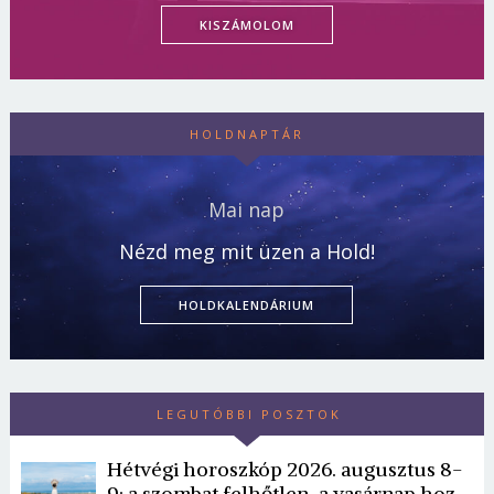
KISZÁMOLOM
HOLDNAPTÁR
Mai nap
Nézd meg mit üzen a Hold!
HOLDKALENDÁRIUM
LEGUTÓBBI POSZTOK
Hétvégi horoszkóp 2026. augusztus 8-
9: a szombat felhőtlen, a vasárnap hoz