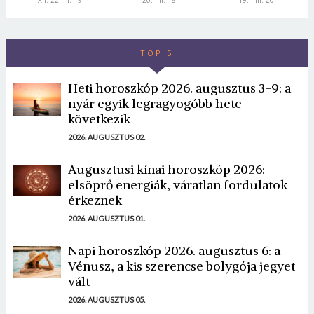
XII. 22. - I. 19.
I. 20. - II. 18.
II. 19. - III. 20.
TOP 5
Heti horoszkóp 2026. augusztus 3-9: a
nyár egyik legragyogóbb hete
következik
2026. AUGUSZTUS 02.
Augusztusi kínai horoszkóp 2026:
elsöprő energiák, váratlan fordulatok
érkeznek
2026. AUGUSZTUS 01.
Napi horoszkóp 2026. augusztus 6: a
Vénusz, a kis szerencse bolygója jegyet
vált
2026. AUGUSZTUS 05.