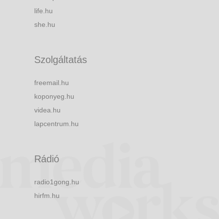
life.hu
she.hu
Szolgáltatás
freemail.hu
koponyeg.hu
videa.hu
lapcentrum.hu
Rádió
radio1gong.hu
hirfm.hu