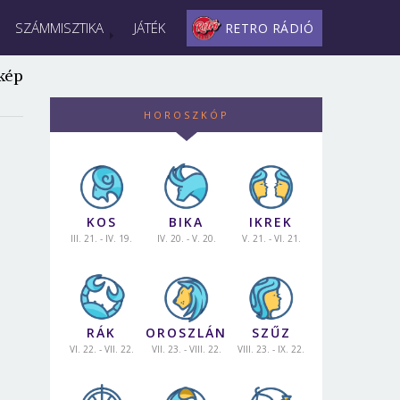
SZÁMMISZTIKA
JÁTÉK
RETRO RÁDIÓ
kép
HOROSZKÓP
KOS
BIKA
IKREK
III. 21. - IV. 19.
IV. 20. - V. 20.
V. 21. - VI. 21.
RÁK
OROSZLÁN
SZŰZ
VI. 22. - VII. 22.
VII. 23. - VIII. 22.
VIII. 23. - IX. 22.