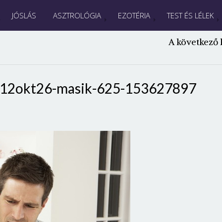
JÓSLÁS
ASZTROLÓGIA
EZOTÉRIA
TEST ÉS LÉLEK
A következő 
2012okt26-masik-625-153627897