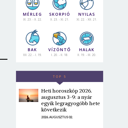
MÉRLEG
SKORPIÓ
NYILAS
IX. 23. - X. 22.
X. 23. - XI. 21.
XI. 22. - XII. 21.
BAK
VÍZÖNTŐ
HALAK
XII. 22. - I. 19.
I. 20. - II. 18.
II. 19. - III. 20.
TOP 5
Heti horoszkóp 2026.
augusztus 3-9: a nyár
egyik legragyogóbb hete
következik
2026. AUGUSZTUS 02.