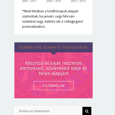
2005
2017
2006
2018
2007
2019
*Mivel Kínában a holdhónapok alapján
számolnak, ha januári, vagy februári
születésű vagy, kattints ide a csillagjegyed
pontosításához.
SZEMÉLYRE SZABOTT HOROSZKÓP
Készítsd el saját részletes
elemzésed, születésed ideje és
helye alapján!
KISZÁMOLOM