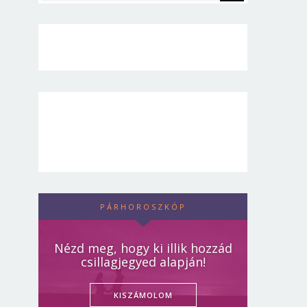
PÁRHOROSZKÓP
Nézd meg, hogy ki illik hozzád
csillagjegyed alapján!
KISZÁMOLOM