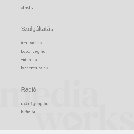
she.hu
Szolgáltatás
freemail.hu
koponyeg.hu
videa.hu
lapcentrum.hu
Rádió
radio1gong.hu
hirfm.hu