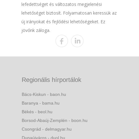
lefedettséget és változatos megjelenési
lehetőséget biztosít. Folyamatosan keressük az
új irányokat és fejlődési lehetőségeket. Ez
jövőnk záloga.
Regionális hírportálok
Bács-Kiskun - baon.hu
Baranya - bama.hu
Békés - beol.hu
Borsod-Abaúj-Zemplén - boon.hu
Csongrád - delmagyar.hu
Dunaújváros - duol.hu