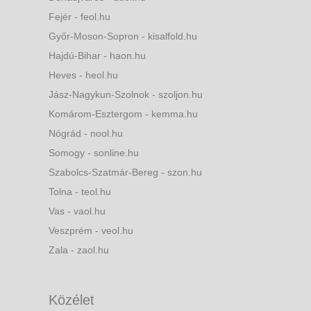
Fejér - feol.hu
Győr-Moson-Sopron - kisalfold.hu
Hajdú-Bihar - haon.hu
Heves - heol.hu
Jász-Nagykun-Szolnok - szoljon.hu
Komárom-Esztergom - kemma.hu
Nógrád - nool.hu
Somogy - sonline.hu
Szabolcs-Szatmár-Bereg - szon.hu
Tolna - teol.hu
Vas - vaol.hu
Veszprém - veol.hu
Zala - zaol.hu
Közélet