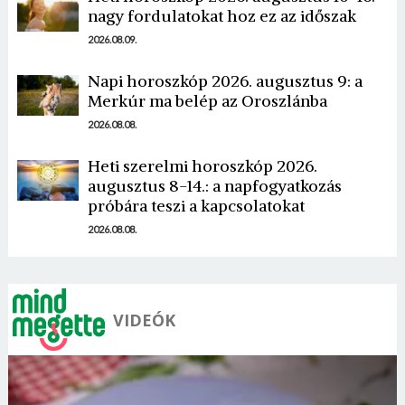
nagy fordulatokat hoz ez az időszak
2026.08.09.
Napi horoszkóp 2026. augusztus 9: a
Merkúr ma belép az Oroszlánba
Borsonline bejelentkezés
2026.08.08.
E-mail cím vagy felhasználónév
Heti szerelmi horoszkóp 2026.
augusztus 8-14.: a napfogyatkozás
próbára teszi a kapcsolatokat
Jelszó
2026.08.08.
Mégse
Bejelentkezés
VIDEÓK