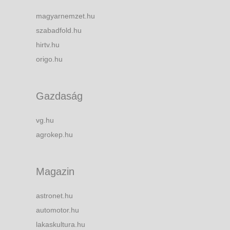
magyarnemzet.hu
szabadfold.hu
hirtv.hu
origo.hu
Gazdaság
vg.hu
agrokep.hu
Magazin
astronet.hu
automotor.hu
lakaskultura.hu