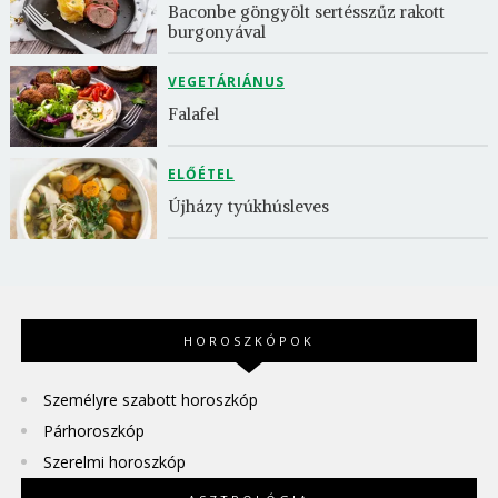
Baconbe göngyölt sertésszűz rakott 
burgonyával
VEGETÁRIÁNUS
Falafel
ELŐÉTEL
Újházy tyúkhúsleves
HOROSZKÓPOK
Személyre szabott horoszkóp
Párhoroszkóp
Szerelmi horoszkóp