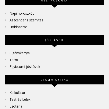
ASZTROLÓGIA
Napi horoszkóp
Aszcendens számítás
Holdnaptár
JÓSLÁSOK
Cigánykártya
Tarot
Egyiptomi jóskövek
SZÁMMISZTIKA
Kalkulátor
Test és Lélek
Ezotéria