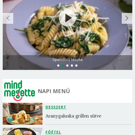
Spenótos tészta
NAPI MENÜ
DESSZERT
Aranygaluska grillen sütve
FŐÉTEL