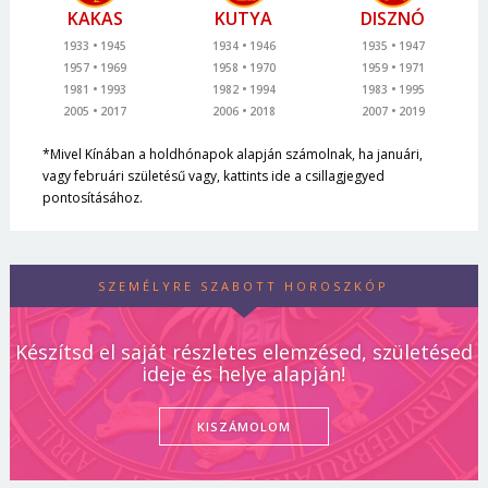
KAKAS
KUTYA
DISZNÓ
1933
1945
1934
1946
1935
1947
1957
1969
1958
1970
1959
1971
1981
1993
1982
1994
1983
1995
2005
2017
2006
2018
2007
2019
*Mivel Kínában a holdhónapok alapján számolnak, ha januári,
vagy februári születésű vagy, kattints ide a csillagjegyed
pontosításához.
SZEMÉLYRE SZABOTT HOROSZKÓP
Készítsd el saját részletes elemzésed, születésed
ideje és helye alapján!
KISZÁMOLOM