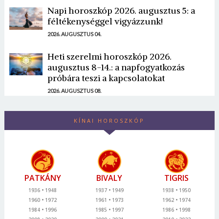
Napi horoszkóp 2026. augusztus 5: a
féltékenységgel vigyázzunk!
2026. AUGUSZTUS 04.
Heti szerelmi horoszkóp 2026.
augusztus 8-14.: a napfogyatkozás
próbára teszi a kapcsolatokat
2026. AUGUSZTUS 08.
KÍNAI HOROSZKÓP
PATKÁNY
BIVALY
TIGRIS
1936
1948
1937
1949
1938
1950
1960
1972
1961
1973
1962
1974
1984
1996
1985
1997
1986
1998