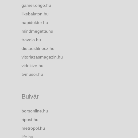
gamer.origo.hu
likebalaton.hu
napidoktor.hu
mindmegette.hu
travelo.hu
dietaesfitnesz.hu
vitorlazasmagazin.hu
videkize.hu
tvmusor.hu
Bulvár
borsonline.hu
ripost.hu
metropol.hu
life.hu