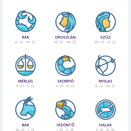
RÁK
OROSZLÁN
SZŰZ
VI. 22. - VII. 22.
VII. 23. - VIII. 22.
VIII. 23. - IX. 22.
MÉRLEG
SKORPIÓ
NYILAS
IX. 23. - X. 22.
X. 23. - XI. 21.
XI. 22. - XII. 21.
BAK
VÍZÖNTŐ
HALAK
XII. 22. - I. 19.
I. 20. - II. 18.
II. 19. - III. 20.