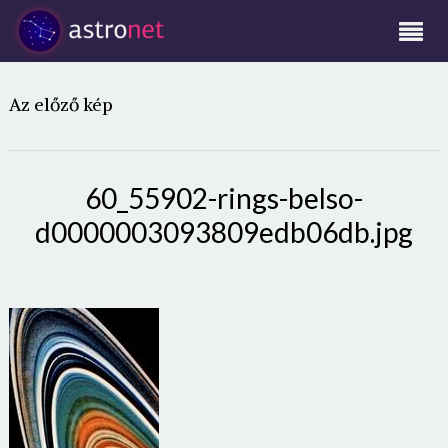
Az előző kép
60_55902-rings-belso-
d0000003093809edb06db.jpg