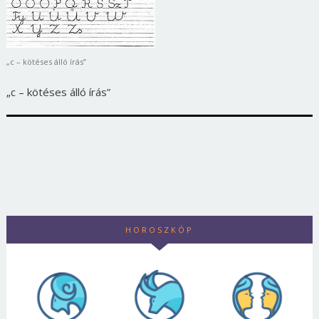
„c – kötéses álló írás”
„c – kötéses álló írás”
HOROSZKÓP