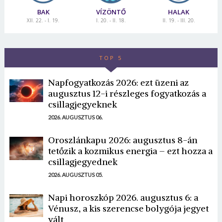
BAK
VÍZÖNTŐ
HALAK
XII. 22. - I. 19.
I. 20. - II. 18.
II. 19. - III. 20.
TOP 5
Napfogyatkozás 2026: ezt üzeni az
augusztus 12-i részleges fogyatkozás a
csillagjegyeknek
2026. AUGUSZTUS 06.
Oroszlánkapu 2026: augusztus 8-án
tetőzik a kozmikus energia – ezt hozza a
csillagjegyednek
2026. AUGUSZTUS 05.
Napi horoszkóp 2026. augusztus 6: a
Vénusz, a kis szerencse bolygója jegyet
vált