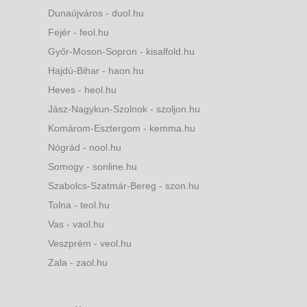
Dunaújváros - duol.hu
Fejér - feol.hu
Győr-Moson-Sopron - kisalfold.hu
Hajdú-Bihar - haon.hu
Heves - heol.hu
Jász-Nagykun-Szolnok - szoljon.hu
Komárom-Esztergom - kemma.hu
Nógrád - nool.hu
Somogy - sonline.hu
Szabolcs-Szatmár-Bereg - szon.hu
Tolna - teol.hu
Vas - vaol.hu
Veszprém - veol.hu
Zala - zaol.hu