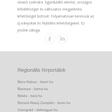
olvasó számára. Egyedülálló elérést, országos
lefedettséget és változatos megjelenési
lehetőséget biztosít. Folyamatosan keressük az
új irányokat és fejlődési lehetőségeket. Ez
jövőnk záloga.
Regionális hírportálok
Bács-Kiskun - baon.hu
Baranya - bama.hu
Békés - beol.hu
Borsod-Abaúj-Zemplén - boon.hu
Csongrád - delmagyar.hu