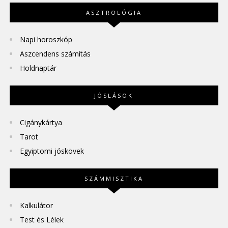
ASZTROLÓGIA
Napi horoszkóp
Aszcendens számítás
Holdnaptár
JÓSLÁSOK
Cigánykártya
Tarot
Egyiptomi jóskövek
SZÁMMISZTIKA
Kalkulátor
Test és Lélek