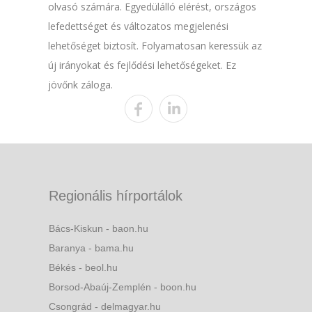
olvasó számára. Egyedülálló elérést, országos
lefedettséget és változatos megjelenési
lehetőséget biztosít. Folyamatosan keressük az
új irányokat és fejlődési lehetőségeket. Ez
jövőnk záloga.
Regionális hírportálok
Bács-Kiskun - baon.hu
Baranya - bama.hu
Békés - beol.hu
Borsod-Abaúj-Zemplén - boon.hu
Csongrád - delmagyar.hu