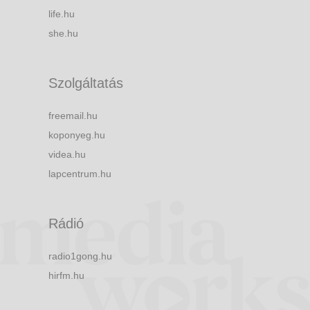
life.hu
she.hu
Szolgáltatás
freemail.hu
koponyeg.hu
videa.hu
lapcentrum.hu
Rádió
radio1gong.hu
hirfm.hu