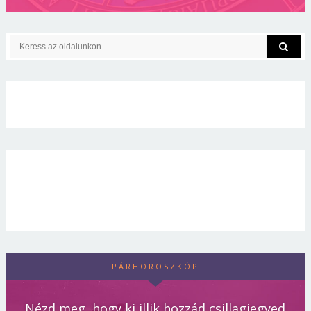
PÁRHOROSZKÓP
Nézd meg, hogy ki illik hozzád csillagjegyed