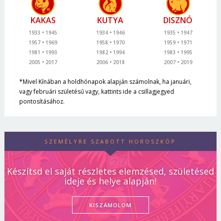
KAKAS
KUTYA
DISZNÓ
1933
1945
1934
1946
1935
1947
1957
1969
1958
1970
1959
1971
1981
1993
1982
1994
1983
1995
2005
2017
2006
2018
2007
2019
*Mivel Kínában a holdhónapok alapján számolnak, ha januári,
vagy februári születésű vagy, kattints ide a csillagjegyed
pontosításához.
SZEMÉLYRE SZABOTT HOROSZKÓP
Készítsd el saját részletes elemzésed, születésed
ideje és helye alapján!
KISZÁMOLOM