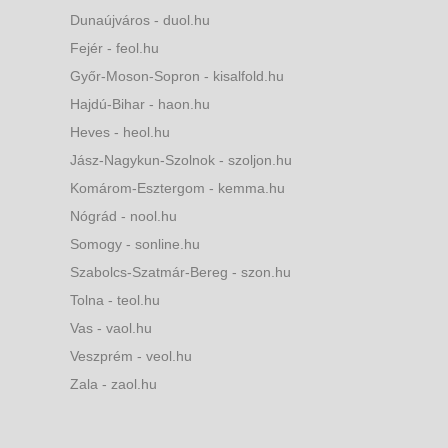
Dunaújváros - duol.hu
Fejér - feol.hu
Győr-Moson-Sopron - kisalfold.hu
Hajdú-Bihar - haon.hu
Heves - heol.hu
Jász-Nagykun-Szolnok - szoljon.hu
Komárom-Esztergom - kemma.hu
Nógrád - nool.hu
Somogy - sonline.hu
Szabolcs-Szatmár-Bereg - szon.hu
Tolna - teol.hu
Vas - vaol.hu
Veszprém - veol.hu
Zala - zaol.hu