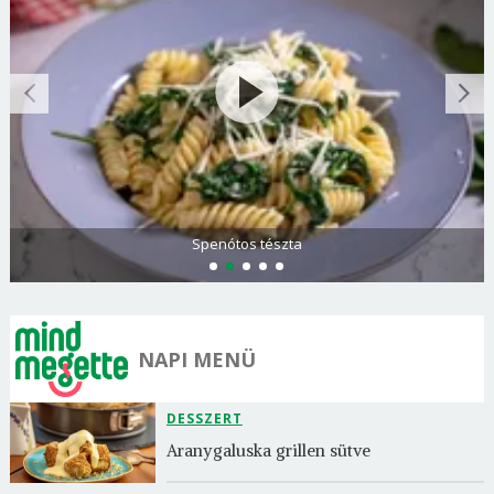
Spenótos tészta
NAPI MENÜ
DESSZERT
Aranygaluska grillen sütve