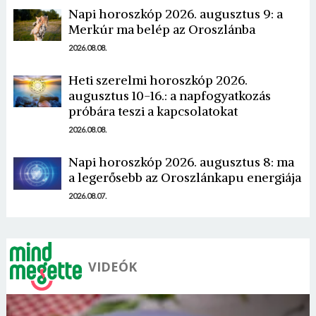
Napi horoszkóp 2026. augusztus 9: a
Merkúr ma belép az Oroszlánba
2026.08.08.
Heti szerelmi horoszkóp 2026.
augusztus 10-16.: a napfogyatkozás
Borsonline bejelentkezés
próbára teszi a kapcsolatokat
2026.08.08.
E-mail cím vagy felhasználónév
Napi horoszkóp 2026. augusztus 8: ma
a legerősebb az Oroszlánkapu energiája
Jelszó
2026.08.07.
Mégse
Bejelentkezés
VIDEÓK