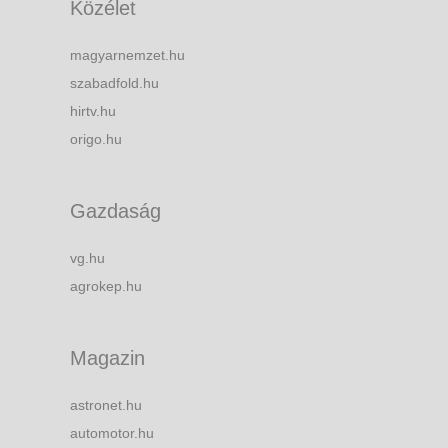
Közélet
magyarnemzet.hu
szabadfold.hu
hirtv.hu
origo.hu
Gazdaság
vg.hu
agrokep.hu
Magazin
astronet.hu
automotor.hu