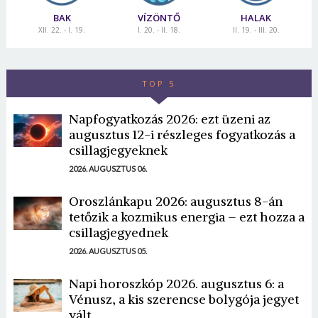
BAK
VÍZÖNTŐ
HALAK
XII. 22. - I. 19.
I. 20. - II. 18.
II. 19. - III. 20.
TOP 5
Napfogyatkozás 2026: ezt üzeni az
augusztus 12-i részleges fogyatkozás a
csillagjegyeknek
2026. AUGUSZTUS 06.
Oroszlánkapu 2026: augusztus 8-án
tetőzik a kozmikus energia – ezt hozza a
csillagjegyednek
2026. AUGUSZTUS 05.
Napi horoszkóp 2026. augusztus 6: a
Vénusz, a kis szerencse bolygója jegyet
vált