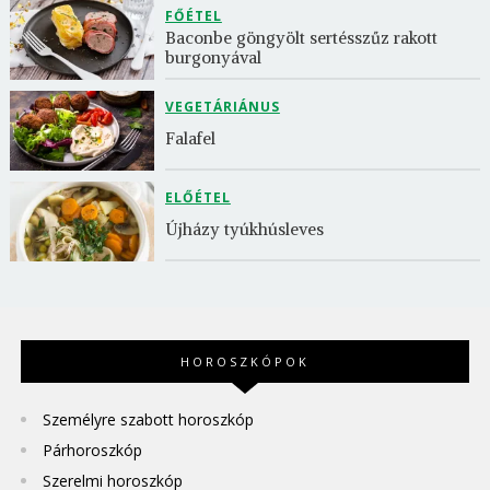
FŐÉTEL
Baconbe göngyölt sertésszűz rakott 
burgonyával
VEGETÁRIÁNUS
Falafel
ELŐÉTEL
Újházy tyúkhúsleves
HOROSZKÓPOK
Személyre szabott horoszkóp
Párhoroszkóp
Szerelmi horoszkóp