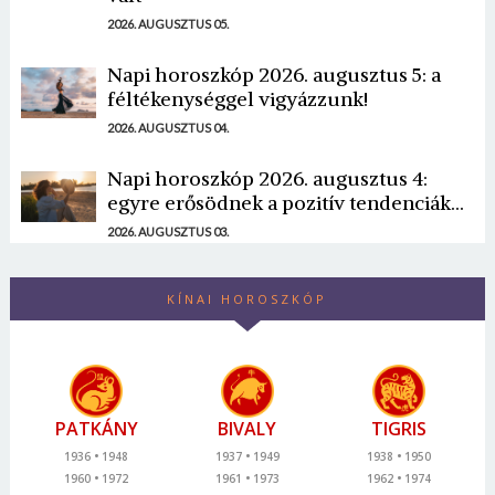
2026. AUGUSZTUS 05.
Napi horoszkóp 2026. augusztus 5: a
féltékenységgel vigyázzunk!
2026. AUGUSZTUS 04.
Napi horoszkóp 2026. augusztus 4:
egyre erősödnek a pozitív tendenciák...
2026. AUGUSZTUS 03.
KÍNAI HOROSZKÓP
PATKÁNY
BIVALY
TIGRIS
1936
1948
1937
1949
1938
1950
1960
1972
1961
1973
1962
1974