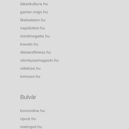
lakaskultura.hu
gamer.origo.hu
likebalaton.hu
napidoktor.hu
mindmegette.hu
travelo.hu
dietaesfitnesz.hu
vitorlazasmagazin.hu
videkize.hu
tvmusor.hu
Bulvár
borsonline.hu
ripost.hu
metropol.hu