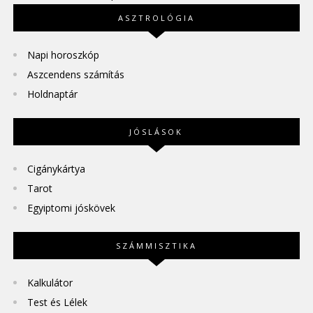
ASZTROLÓGIA
Napi horoszkóp
Aszcendens számítás
Holdnaptár
JÓSLÁSOK
Cigánykártya
Tarot
Egyiptomi jóskövek
SZÁMMISZTIKA
Kalkulátor
Test és Lélek