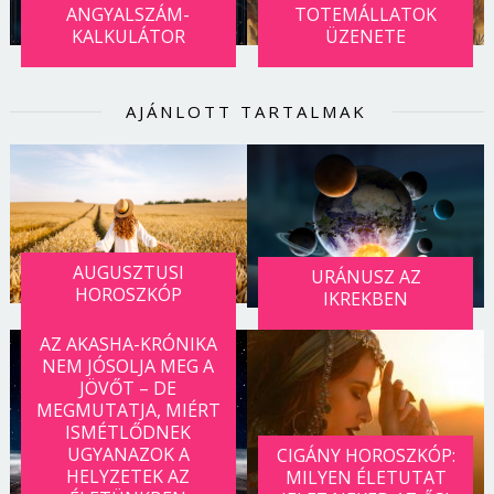
ANGYALSZÁM-
TOTEMÁLLATOK
KALKULÁTOR
ÜZENETE
AJÁNLOTT TARTALMAK
AUGUSZTUSI
URÁNUSZ AZ
HOROSZKÓP
IKREKBEN
AZ AKASHA-KRÓNIKA
NEM JÓSOLJA MEG A
JÖVŐT – DE
MEGMUTATJA, MIÉRT
ISMÉTLŐDNEK
UGYANAZOK A
CIGÁNY HOROSZKÓP:
HELYZETEK AZ
MILYEN ÉLETUTAT