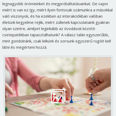
legnagyobb örömeinket és megpróbáltatásainkat. De vajon
miért is van ez így, miért ilyen fontosak számunkra a másokkal
való viszonyok, és ha ezekben az interakciókban valóban
életünk kegyelme rejlik, miért züllenek kapcsolataink gyakran
olyan szintre, amilyet leginkább az óvodások közötti
csetepatékban tapasztalhatunk? A válasz talán egyszerűbb,
mint gondolnánk, csak lelkünk és sorsunk egyszerű rugóit kell
látni és megérteni hozzá.