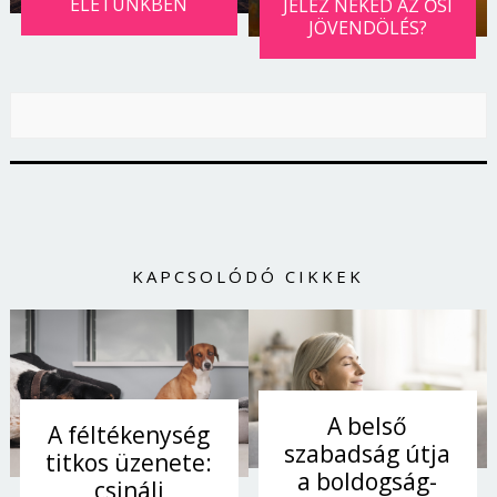
ÉLETÜNKBEN
JELEZ NEKED AZ ŐSI
JÖVENDÖLÉS?
KAPCSOLÓDÓ CIKKEK
Borsonline bejelentkezés
A belső
A féltékenység
E-mail cím vagy felhasználónév
szabadság útja
titkos üzenete:
a boldogság-
csinálj