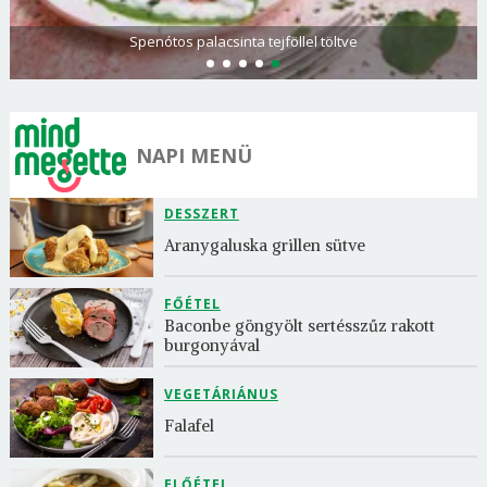
Spenótos palacsinta tejföllel töltve
NAPI MENÜ
DESSZERT
Aranygaluska grillen sütve
FŐÉTEL
Baconbe göngyölt sertésszűz rakott 
burgonyával
VEGETÁRIÁNUS
Falafel
ELŐÉTEL