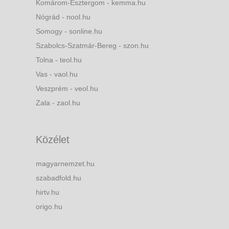
Komárom-Esztergom - kemma.hu
Nógrád - nool.hu
Somogy - sonline.hu
Szabolcs-Szatmár-Bereg - szon.hu
Tolna - teol.hu
Vas - vaol.hu
Veszprém - veol.hu
Zala - zaol.hu
Közélet
magyarnemzet.hu
szabadfold.hu
hirtv.hu
origo.hu