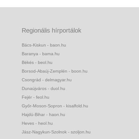
Regionális hírportálok
Bács-Kiskun - baon.hu
Baranya - bama.hu
Békés - beol.hu
Borsod-Abaúj-Zemplén - boon.hu
Csongrád - delmagyar.hu
Dunaújváros - duol.hu
Fejér - feol.hu
Győr-Moson-Sopron - kisalfold.hu
Hajdú-Bihar - haon.hu
Heves - heol.hu
Jász-Nagykun-Szolnok - szoljon.hu