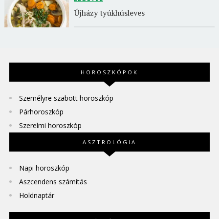
Újházy tyúkhúsleves
HOROSZKÓPOK
Személyre szabott horoszkóp
Párhoroszkóp
Szerelmi horoszkóp
ASZTROLÓGIA
Napi horoszkóp
Aszcendens számítás
Holdnaptár