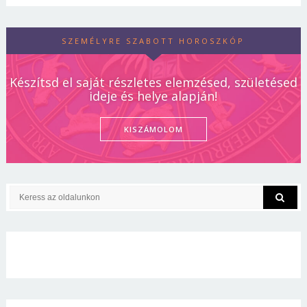
SZEMÉLYRE SZABOTT HOROSZKÓP
Készítsd el saját részletes elemzésed, születésed
ideje és helye alapján!
KISZÁMOLOM