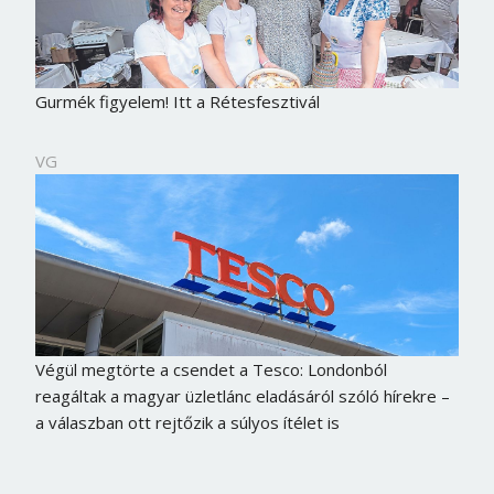
Gurmék figyelem! Itt a Rétesfesztivál
VG
Végül megtörte a csendet a Tesco: Londonból
reagáltak a magyar üzletlánc eladásáról szóló hírekre –
a válaszban ott rejtőzik a súlyos ítélet is