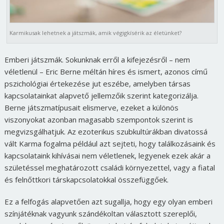
Karmikusak lehetnek a játszmák, amik végigkísérik az életünket?
Emberi játszmák. Sokunknak erről a kifejezésről – nem
véletlenül – Eric Berne méltán híres és ismert, azonos című
pszichológiai értekezése jut eszébe, amelyben társas
kapcsolatainkat alapvető jellemzőik szerint kategorizálja.
Berne játszmatípusait elismerve, ezeket a különös
viszonyokat azonban magasabb szempontok szerint is
megvizsgálhatjuk. Az ezoterikus szubkultúrákban divatossá
vált Karma fogalma például azt sejteti, hogy találkozásaink és
kapcsolataink kihívásai nem véletlenek, legyenek ezek akár a
születéssel meghatározott családi környezettel, vagy a fiatal
és felnőttkori társkapcsolatokkal összefüggőek.
Ez a felfogás alapvetően azt sugallja, hogy egy olyan emberi
színjátéknak vagyunk szándékoltan választott szereplői,