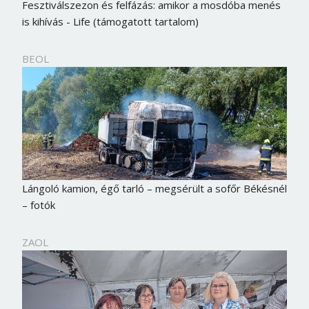
Fesztiválszezon és felfázás: amikor a mosdóba menés
is kihívás - Life (támogatott tartalom)
BEOL
Lángoló kamion, égő tarló – megsérült a sofőr Békésnél
– fotók
ZAOL