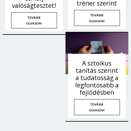
tréner szerint
valóságtesztet!
Jelszó
TOVÁBB
TOVÁBB
OLVASOM
OLVASOM
Mégse
Bejelentkezés
A sztoikus
tanítás szerint
a tudatosság a
legfontosabb a
fejlődésben
TOVÁBB
OLVASOM