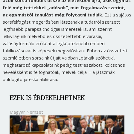
azok sorsa fonódik össze az életekben újra, akik egymás
felé még tettekkel „adósok”, más fogalmazás szerint,
az egymástól tanulást még folytatni tudják.
Ezt a sajátos
sorsfelfogást megerősíteni látszanak a tudatról szerzett
legfrisebb parapszichológiai ismeretek is, ami szerint
lelkivilágunk mélyebb és összetettebb elvárásai,
valóságformáló erőként a legképtelenebb emberi
találkozásokat is képesek megvalósítani. Ebben az összetett
szemléletben sorsaink útjait valóban „párkák szőhetik”,
meghatározó kapcsolataink pedig testreszabott, kölcsönös
nevelésként is felfoghatóak, melyek célja; – a játszmák
boldogító játékká alakítása.
EZEK IS ÉRDEKELHETNEK
Magyar Nemzet