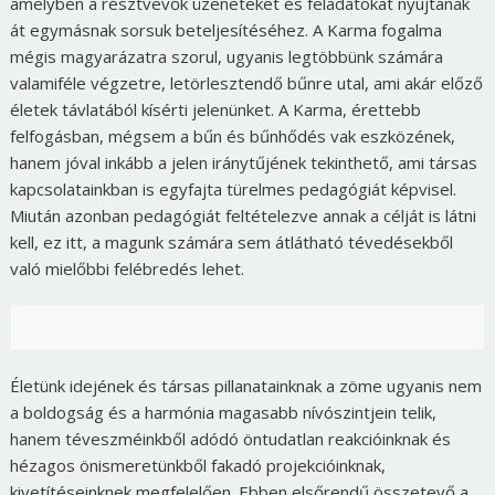
amelyben a résztvevők üzeneteket és feladatokat nyújtanak
át egymásnak sorsuk beteljesítéséhez. A Karma fogalma
mégis magyarázatra szorul, ugyanis legtöbbünk számára
valamiféle végzetre, letörlesztendő bűnre utal, ami akár előző
életek távlatából kísérti jelenünket. A Karma, érettebb
felfogásban, mégsem a bűn és bűnhődés vak eszközének,
hanem jóval inkább a jelen iránytűjének tekinthető, ami társas
kapcsolatainkban is egyfajta türelmes pedagógiát képvisel.
Miután azonban pedagógiát feltételezve annak a célját is látni
kell, ez itt, a magunk számára sem átlátható tévedésekből
való mielőbbi felébredés lehet.
Életünk idejének és társas pillanatainknak a zöme ugyanis nem
a boldogság és a harmónia magasabb nívószintjein telik,
hanem téveszméinkből adódó öntudatlan reakcióinknak és
hézagos önismeretünkből fakadó projekcióinknak,
kivetítéseinknek megfelelően. Ebben elsőrendű összetevő a