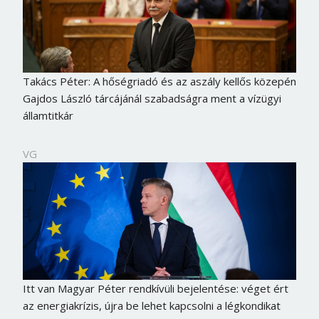
Takács Péter: A hőségriadó és az aszály kellős közepén
Gajdos László tárcájánál szabadságra ment a vízügyi
államtitkár
VG
Itt van Magyar Péter rendkívüli bejelentése: véget ért
az energiakrízis, újra be lehet kapcsolni a légkondikat