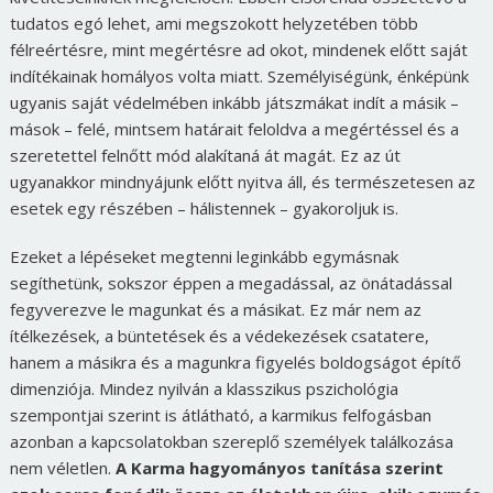
tudatos egó lehet, ami megszokott helyzetében több
félreértésre, mint megértésre ad okot, mindenek előtt saját
indítékainak homályos volta miatt. Személyiségünk, énképünk
ugyanis saját védelmében inkább játszmákat indít a másik –
mások – felé, mintsem határait feloldva a megértéssel és a
szeretettel felnőtt mód alakítaná át magát. Ez az út
ugyanakkor mindnyájunk előtt nyitva áll, és természetesen az
esetek egy részében – hálistennek – gyakoroljuk is.
Ezeket a lépéseket megtenni leginkább egymásnak
segíthetünk, sokszor éppen a megadással, az önátadással
fegyverezve le magunkat és a másikat. Ez már nem az
ítélkezések, a büntetések és a védekezések csatatere,
hanem a másikra és a magunkra figyelés boldogságot építő
dimenziója. Mindez nyilván a klasszikus pszichológia
szempontjai szerint is átlátható, a karmikus felfogásban
azonban a kapcsolatokban szereplő személyek találkozása
nem véletlen.
A Karma hagyományos tanítása szerint