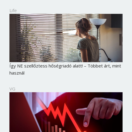
Life
Így NE szellőztess hőségriadó alatt! – Többet árt, mint
használ
VG