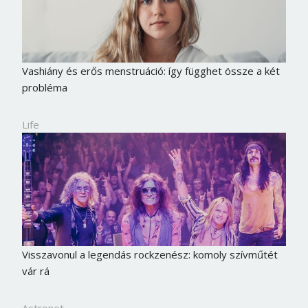
Vashiány és erős menstruáció: így függhet össze a két
probléma
Life
Visszavonul a legendás rockzenész: komoly szívműtét
vár rá
Astronet