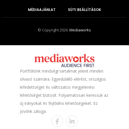
MÉDIAAJÁNLAT
SÜTI BEÁLLÍTÁSOK
© Copyright 2026.
Mediaworks
Portfóliónk minőségi tartalmat jelent minden
olvasó számára. Egyedülálló elérést, országos
lefedettséget és változatos megjelenési
lehetőséget biztosít. Folyamatosan keressük az
új irányokat és fejlődési lehetőségeket. Ez
jövőnk záloga.