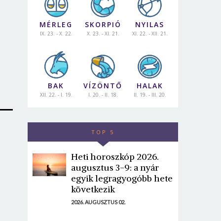
MÉRLEG
SKORPIÓ
NYILAS
IX. 23. - X. 22.
X. 23. - XI. 21.
XI. 22. - XII. 21.
BAK
VÍZÖNTŐ
HALAK
XII. 22. - I. 19.
I. 20. - II. 18.
II. 19. - III. 20.
TOP 5
Heti horoszkóp 2026.
augusztus 3-9: a nyár
egyik legragyogóbb hete
következik
2026. AUGUSZTUS 02.