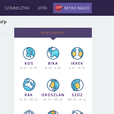
SZÁMMISZTIKA
JÁTÉK
RETRO RÁDIÓ
kép
HOROSZKÓP
KOS
BIKA
IKREK
III. 21. - IV. 19.
IV. 20. - V. 20.
V. 21. - VI. 21.
RÁK
OROSZLÁN
SZŰZ
VI. 22. - VII. 22.
VII. 23. - VIII. 22.
VIII. 23. - IX. 22.