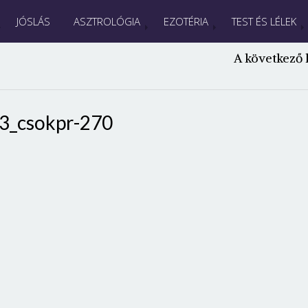
JÓSLÁS
ASZTROLÓGIA
EZOTÉRIA
TEST ÉS LÉLEK
A következő 
3_csokpr-270