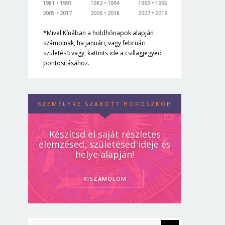
1981
1993
1982
1994
1983
1995
2005
2017
2006
2018
2007
2019
*Mivel Kínában a holdhónapok alapján
számolnak, ha januári, vagy februári
születésű vagy, kattints ide a csillagjegyed
pontosításához.
SZEMÉLYRE SZABOTT HOROSZKÓP
Készítsd el saját részletes
elemzésed, születésed ideje és
helye alapján!
KISZÁMOLOM