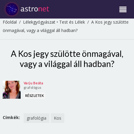
Főoldal
/
Lélekgyógyászat
•
Test és Lélek
/
A Kos jegy szülötte
önmagával, vagy a világgal áll hadban?
A Kos jegy szülötte önmagával,
vagy a világgal áll hadban?
Varju Beáta
grafológus
RÉSZLETEK
Címkék:
grafológia
Kos