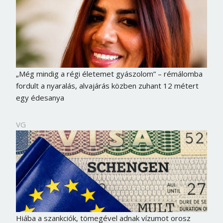
„Még mindig a régi életemet gyászolom” – rémálomba
fordult a nyaralás, alvajárás közben zuhant 12 métert
egy édesanya
VG
Hiába a szankciók, tömegével adnak vízumot orosz