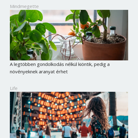
Mindmegette
A legtöbben gondolkodás nélkül kiöntik, pedig a
növényeknek aranyat érhet
Life