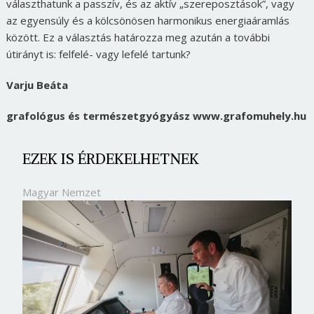
választhatunk a passzív, és az aktív „szereposztások”, vagy
az egyensúly és a kölcsönösen harmonikus energiaáramlás
között. Ez a választás határozza meg azután a további
útirányt is: felfelé- vagy lefelé tartunk?
Varju Beáta
grafológus és természetgyógyász www.grafomuhely.hu
EZEK IS ÉRDEKELHETNEK
Magyar Nemzet