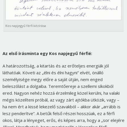
Kos napjegyű férfi kézírása
Az első írásminta egy Kos napjegyű férfié:
A határozottság, a kitartás és az erőteljes energiák jól
láthatóak. Követi az „élni és élni hagyni” elvét, önálló
személyisége megy előre a saját útján, nem enged
beleszólást a dolgaiba. Teremtőereje a szellemi síkokból
ered. Nagyon nehéz hozzá érzelmileg közel kerülni, ha valaki
mégis közelíteni próbál, az vagy zárt ajtókba ütközik, vagy –
ha nem ért a kissé lekezelő szavakból – akkor akár „arrább is
lesz penderítve”. A betűk felső részei hosszúak, ez a férfi
okos, látja a lényeget, erős, és képes arra, hogy a „sor elejére
álljon”. Mondhatjuk, hogy megközelíti a klasszikus férfi