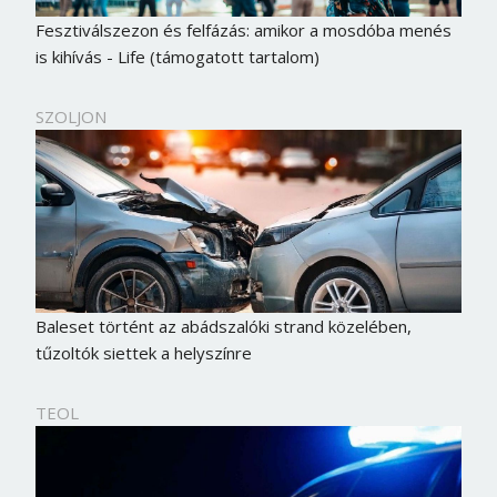
Fesztiválszezon és felfázás: amikor a mosdóba menés
is kihívás - Life (támogatott tartalom)
SZOLJON
Baleset történt az abádszalóki strand közelében,
tűzoltók siettek a helyszínre
TEOL