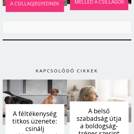
MELLÉD A CSILLAGOK
A CSILLAGJEGYEDNEK
KAPCSOLÓDÓ CIKKEK
A belső
A féltékenység
szabadság útja
titkos üzenete:
a boldogság-
csinálj
tréner szerint