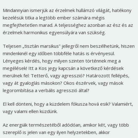
Mindannyian ismerjük az érzelmek hullámzó világát, hatékony
kezelésük titka a legtöbb ember számára mégis
megfejthetetlen marad. A teljességhez azonban az ész és az
érzelmek harmonikus egyensúlyára van szükség.
Teljesen „tisztán marsikus” jellegről nem beszélhetünk, hiszen
mindenkinél egy időben többféle hatás is érvényesül.
Lényeges kérdés, hogy milyen szinten történnek meg a
megélések! Itt a Kos jegy kapcsán a következő kérdések
merülnek fel: Tetterő, vagy agresszió? Határozott fellépés,
vagy át gyaloglás másokon? Okos észérvek, vagy mások
legorombítása a verbális agresszió által?
El kell dönteni, hogy a küzdelem fókusza hová esik? Valamiért,
vagy valami ellen küzdünk.
Az energiák természetéből adódóan, amikor két, vagy több
szereplő is jelen van egy ilyen helyzetekben, akkor