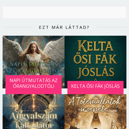
EZT MÁR LÁTTAD?
NAPI ÚTMUTATÁS AZ
ŐRANGYALODTÓL!
KELTA ŐSI FÁK JÓSLÁS
Borsonline bejelentkezés
E-mail cím vagy felhasználónév