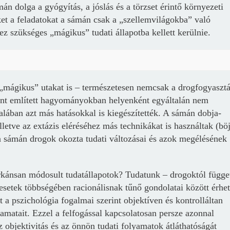
án dolga a gyógyítás, a jóslás és a törzset érintő környezeti
ket a feladatokat a sámán csak a „szellemvilágokba” való
ez szükséges „mágikus” tudati állapotba kellett kerülnie.
 „mágikus” utakat is – természetesen nemcsak a drogfogyaszt
mént említett hagyományokban helyenként egyáltalán nem
talában azt más hatásokkal is kiegészítették. A sámán dobja-
letve az extázis eléréséhez más technikákat is használtak (böj
 a sámán drogok okozta tudati változásai és azok megélésének
arkánsan módosult tudatállapotok? Tudatunk – drogoktól függe
 esetek többségében racionálisnak tűnő gondolatai között érhe
a pszichológia fogalmai szerint objektíven és kontrolláltan
yamatait. Ezzel a felfogással kapcsolatosan persze azonnal
az objektivitás és az önnön tudati folyamatok átláthatóságát