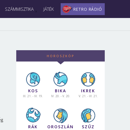
SZÁMMISZTIKA
JÁTÉK
RETRO RÁDIÓ
HOROSZKÓP
KOS
BIKA
IKREK
III. 21. - IV. 19.
IV. 20. - V. 20.
V. 21. - VI. 21.
ég
RÁK
OROSZLÁN
SZŰZ