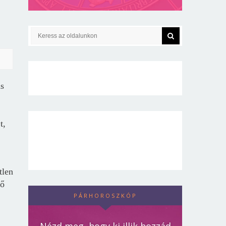
ás
t,
tlen
tő
PÁRHOROSZKÓP