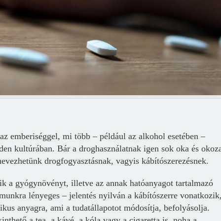
az emberiséggel, mi több – például az alkohol esetében –
den kultúrában. Bár a droghasználatnak igen sok oka és okoz
s nevezhetünk drogfogyasztásnak, vagyis kábítószerezésnek.
yik a gyógynövényt, illetve az annak hatóanyagot tartalmazó
zámunkra lényeges – jelentés nyilván a kábítószerre vonatkozik
tikus anyagra, ami a tudatállapotot módosítja, befolyásolja.
thető a tea, a kávé, a kóla vagy a cigaretta is, noha a