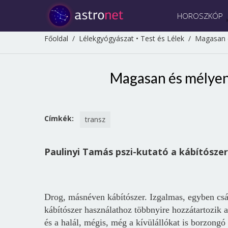
HOROSZKÓP
Főoldal
/
Lélekgyógyászat
•
Test és Lélek
/
Magasan é
Magasan és mélyen 
Címkék:
transz
Paulinyi Tamás pszi-kutató a kábítószer
Drog, másnéven kábítószer. Izgalmas, egyben csábí
kábítószer használathoz többnyire hozzátartozik a
és a halál, mégis, még a kívülállókat is borzongó 