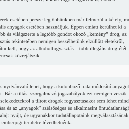
erek esetében persze legtöbbünkben már felmerül a kétely, m
gális anyagok esetében használjuk. Éppen emiatt kerülhet ki a
ebb és világszerte a legtöbb gondot okozó „kemény” drog, az
ztás tekintetében nemigen beszélhetünk elzüllött életekről,
átni kell, hogy az alkoholfogyasztás – több illegális drogfélét
ncsak közrejátszik.
 is nyilvánvaló lehet, hogy a különböző tudatmódosító anyago
t. Bár a tiltást szorgalmazó jogszabályok ezt nemigen veszik
selekedetekről a tiltott drogok fogyasztásakor sem lehet min
tása és az „anyagok” szélsőséges és alkalmasint öntudatlanság
talajt nyújt, de ugyanakkor tudatállapotaink megválasztásának
 emberjogi területre tévedhetnénk.