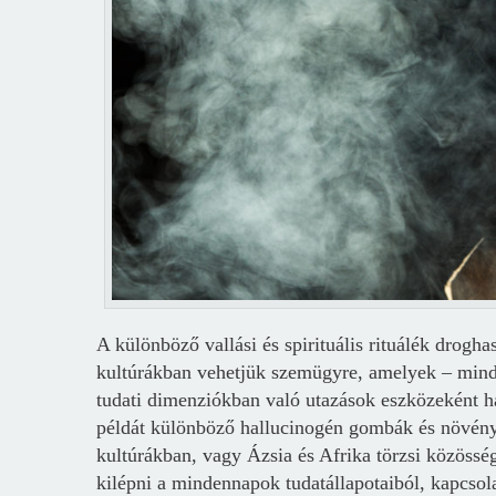
A különböző vallási és spirituális rituálék drogh
kultúrákban vehetjük szemügyre, amelyek – minde
tudati dimenziókban való utazások eszközeként ha
példát különböző hallucinogén gombák és növénye
kultúrákban, vagy Ázsia és Afrika törzsi közössé
kilépni a mindennapok tudatállapotaiból, kapcsol