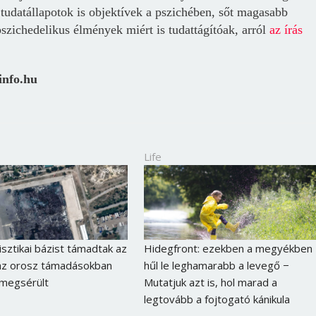
tudatállapotok is objektívek a pszichében, sőt magasabb
szichedelikus élmények miért is tudattágítóak, arról
az írás
info.hu
Life
isztikai bázist támadtak az
Hidegfront: ezekben a megyékben
 az orosz támadásokban
hűl le leghamarabb a levegő −
l megsérült
Mutatjuk azt is, hol marad a
legtovább a fojtogató kánikula