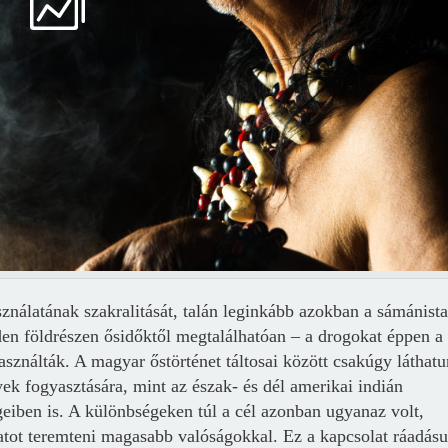
Jelszó
Mégse
Bejelentkezés
asználatának szakralitását, talán leginkább azokban a sámánista
n földrészen ősidőktől megtalálhatóan – a drogokat éppen a
sználták. A magyar őstörténet táltosai között csakúgy láthat
k fogyasztására, mint az észak- és dél amerikai indián
geiben is. A különbségeken túl a cél azonban ugyanaz volt,
atot teremteni magasabb valóságokkal. Ez a kapcsolat ráadásu