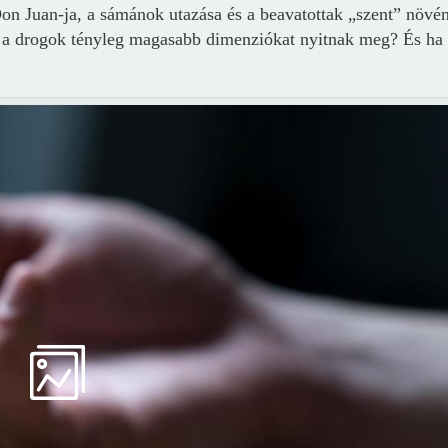
on Juan-ja, a sámánok utazása és a beavatottak „szent” növé
on a drogok tényleg magasabb dimenziókat nyitnak meg? És ha