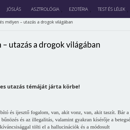
JÓSLÁS
ASZTROLÓGIA
EZOTÉRIA
TEST ÉS LÉLEK
s mélyen – utazás a drogok világában
– utazás a drogok világában
es utazás témáját járta körbe!
tó és ijesztő fogalom, van, akit vonz, van, akit taszít. Bár a
 bűnözés és az illegalitás, valamint gyakran kísérője a betegs
kíváncsisággal tölti el a hallucinációk és a módosult