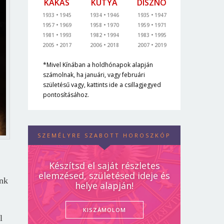
KAKAS
KUTYA
DISZNÓ
1933
1945
1934
1946
1935
1947
1957
1969
1958
1970
1959
1971
1981
1993
1982
1994
1983
1995
2005
2017
2006
2018
2007
2019
*Mivel Kínában a holdhónapok alapján
számolnak, ha januári, vagy februári
születésű vagy, kattints ide a csillagjegyed
pontosításához.
SZEMÉLYRE SZABOTT HOROSZKÓP
Készítsd el saját részletes
elemzésed, születésed ideje és
unk
helye alapján!
KISZÁMOLOM
l