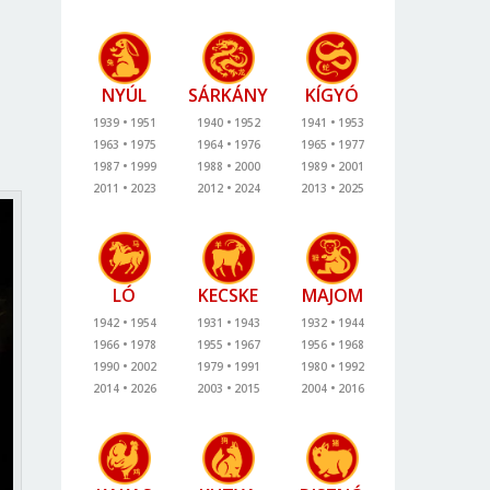
NYÚL
SÁRKÁNY
KÍGYÓ
1939
1951
1940
1952
1941
1953
1963
1975
1964
1976
1965
1977
1987
1999
1988
2000
1989
2001
2011
2023
2012
2024
2013
2025
LÓ
KECSKE
MAJOM
1942
1954
1931
1943
1932
1944
1966
1978
1955
1967
1956
1968
1990
2002
1979
1991
1980
1992
2014
2026
2003
2015
2004
2016