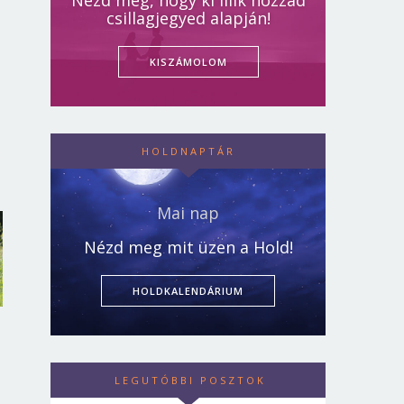
Nézd meg, hogy ki illik hozzád
csillagjegyed alapján!
KISZÁMOLOM
HOLDNAPTÁR
Mai nap
Nézd meg mit üzen a Hold!
HOLDKALENDÁRIUM
LEGUTÓBBI POSZTOK