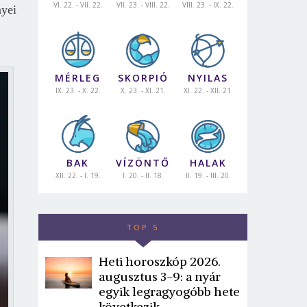
VI. 22. - VII. 22.
VII. 23. - VIII. 22.
VIII. 23. - IX. 22.
nyei
MÉRLEG
SKORPIÓ
NYILAS
IX. 23. - X. 22.
X. 23. - XI. 21.
XI. 22. - XII. 21.
BAK
VÍZÖNTŐ
HALAK
XII. 22. - I. 19.
I. 20. - II. 18.
II. 19. - III. 20.
TOP 5
Heti horoszkóp 2026.
augusztus 3-9: a nyár
egyik legragyogóbb hete
következik