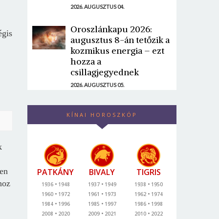
2026. AUGUSZTUS 04.
Oroszlánkapu 2026:
égis
augusztus 8-án tetőzik a
kozmikus energia – ezt
hozza a
csillagjegyednek
2026. AUGUSZTUS 05.
KÍNAI HOROSZKÓP
k
den
PATKÁNY
BIVALY
TIGRIS
hoz
1936
1948
1937
1949
1938
1950
1960
1972
1961
1973
1962
1974
1984
1996
1985
1997
1986
1998
2008
2020
2009
2021
2010
2022