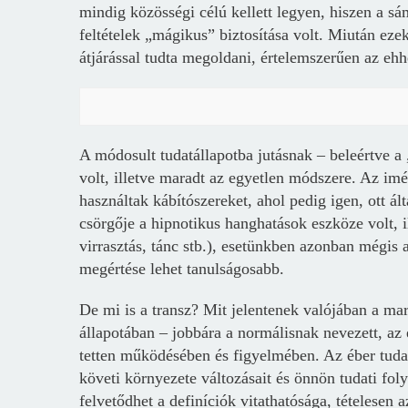
mindig közösségi célú kellett legyen, hiszen a sám
feltételek „mágikus” biztosítása volt. Miután eze
átjárással tudta megoldani, értelemszerűen az ehh
A módosult tudatállapotba jutásnak – beleértve a
volt, illetve maradt az egyetlen módszere. Az i
használtak kábítószereket, ahol pedig igen, ott ál
csörgője a hipnotikus hanghatások eszköze volt, il
virrasztás, tánc stb.), esetünkben azonban mégis
megértése lehet tanulságosabb.
De mi is a transz? Mit jelentenek valójában a m
állapotában – jobbára a normálisnak nevezett, az
tetten működésében és figyelmében. Az éber tudat 
követi környezete változásait és önnön tudati fol
felvetődhet a definíciók vitathatósága, tételesen 