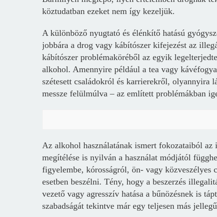
köztudatban ezeket nem így kezeljük.
A különböző nyugtató és élénkítő hatású gyógysz
jobbára a drog vagy kábítószer kifejezést az ille
kábítószer problémaköréből az egyik legelterjedt
alkohol. Amennyire például a tea vagy kávéfogyas
szétesett családokról és karrierekről, olyannyira l
messze felülmúlva – az említett problémákban ige
Az alkohol használatának ismert fokozataiból az
megítélése is nyilván a használat módjától függhe
figyelembe, kórosságról, ön- vagy közveszélyes c
esetben beszélni. Tény, hogy a beszerzés illegali
vezető vagy agresszív hatása a bűnözésnek is táp
szabadságát tekintve már egy teljesen más jellegű