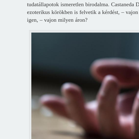
tudatállapotok ismeretlen birodalma. Castaneda D
ezoterikus körökben is felvetik a kérdést, – vaj
igen, – vajon milyen áron?