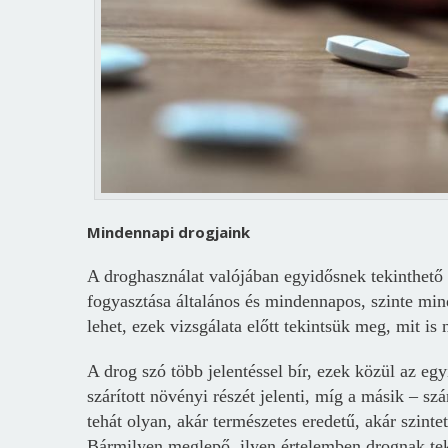
Mindennapi drogjaink
A droghasználat valójában egyidősnek tekinthető 
fogyasztása általános és mindennapos, szinte min
lehet, ezek vizsgálata előtt tekintsük meg, mit i
A drog szó több jelentéssel bír, ezek közül az eg
szárított növényi részét jelenti, míg a másik – s
tehát olyan, akár természetes eredetű, akár szinte
Bármilyen meglepő, ilyen értelemben drognak tekin