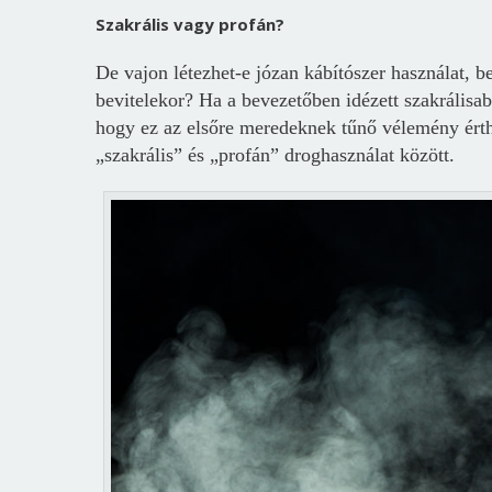
Szakrális vagy profán?
De vajon létezhet-e józan kábítószer használat,
bevitelekor? Ha a bevezetőben idézett szakrálisa
hogy ez az elsőre meredeknek tűnő vélemény érth
„szakrális” és „profán” droghasználat között.