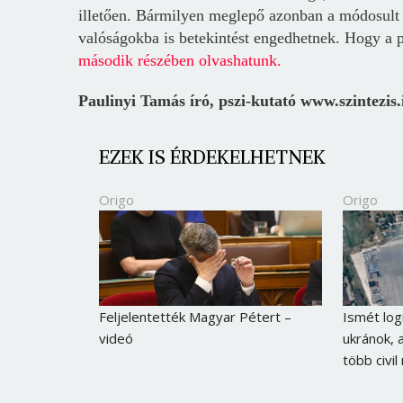
illetően. Bármilyen meglepő azonban a módosult 
valóságokba is betekintést engedhetnek. Hogy a p
második részében olvashatunk.
Paulinyi Tamás író, pszi-kutató www.szintezis.
EZEK IS ÉRDEKELHETNEK
Origo
Origo
Feljelentették Magyar Pétert –
Ismét log
videó
ukránok,
több civi