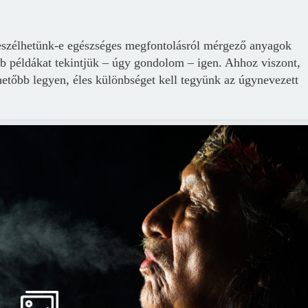
 beszélhetünk-e egészséges megfontolásról mérgező anyagok
bb példákat tekintjük – úgy gondolom – igen. Ahhoz viszont,
etőbb legyen, éles különbséget kell tegyünk az úgynevezett
Borsonline bejelentkezés
E-mail cím vagy felhasználónév