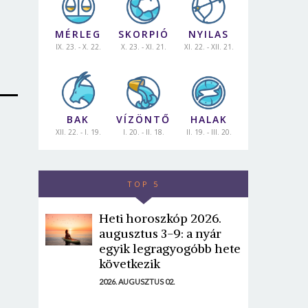
MÉRLEG
SKORPIÓ
NYILAS
IX. 23. - X. 22.
X. 23. - XI. 21.
XI. 22. - XII. 21.
BAK
VÍZÖNTŐ
HALAK
XII. 22. - I. 19.
I. 20. - II. 18.
II. 19. - III. 20.
TOP 5
Heti horoszkóp 2026.
augusztus 3-9: a nyár
egyik legragyogóbb hete
következik
2026. AUGUSZTUS 02.