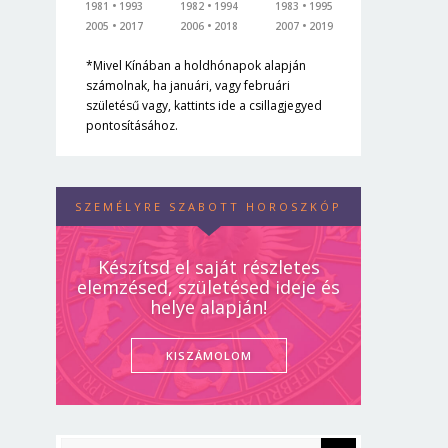
1981
1993
1982
1994
1983
1995
2005
2017
2006
2018
2007
2019
*Mivel Kínában a holdhónapok alapján
számolnak, ha januári, vagy februári
születésű vagy, kattints ide a csillagjegyed
pontosításához.
SZEMÉLYRE SZABOTT HOROSZKÓP
Készítsd el saját részletes
elemzésed, születésed ideje és
helye alapján!
KISZÁMOLOM