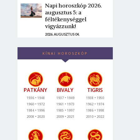
Napi horoszkóp 2026.
augusztus 5: a
féltékenységgel
vigyázzunk!
2026. AUGUSZTUS 04.
KÍNAI HOROSZKÓP
PATKÁNY
BIVALY
TIGRIS
1936
1948
1937
1949
1938
1950
1960
1972
1961
1973
1962
1974
1984
1996
1985
1997
1986
1998
2008
2020
2009
2021
2010
2022