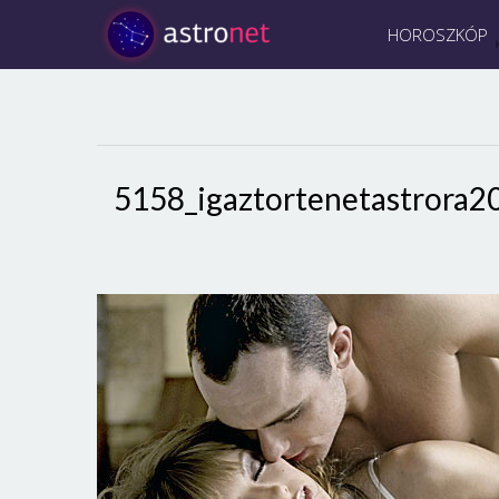
HOROSZKÓP
5158_igaztortenetastror