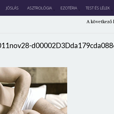
JÓSLÁS
ASZTROLÓGIA
EZOTÉRIA
TEST ÉS LÉLEK
A következő 
a2011nov28-d00002D3Dda179cda088