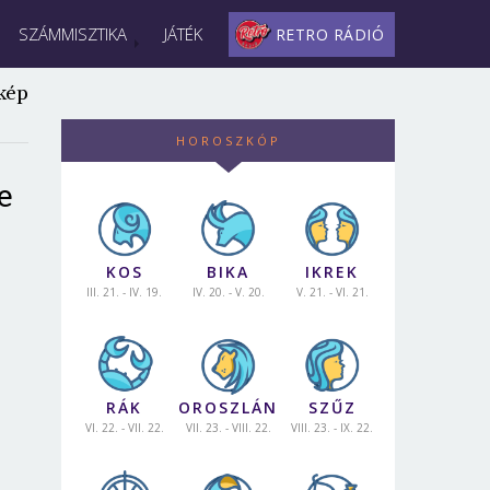
SZÁMMISZTIKA
JÁTÉK
RETRO RÁDIÓ
kép
HOROSZKÓP
e
KOS
BIKA
IKREK
III. 21. - IV. 19.
IV. 20. - V. 20.
V. 21. - VI. 21.
RÁK
OROSZLÁN
SZŰZ
VI. 22. - VII. 22.
VII. 23. - VIII. 22.
VIII. 23. - IX. 22.