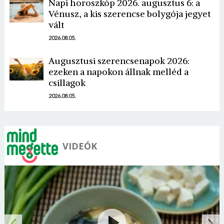
Napi horoszkóp 2026. augusztus 6: a
Vénusz, a kis szerencse bolygója jegyet
vált
2026.08.05.
Borsonline bejelentkezés
Augusztusi szerencsenapok 2026:
ezeken a napokon állnak melléd a
E-mail cím vagy felhasználónév
csillagok
2026.08.05.
Jelszó
VIDEÓK
Mégse
Bejelentkezés