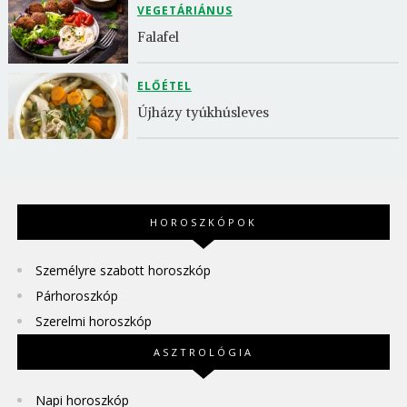
VEGETÁRIÁNUS
Falafel
ELŐÉTEL
Újházy tyúkhúsleves
HOROSZKÓPOK
Személyre szabott horoszkóp
Párhoroszkóp
Szerelmi horoszkóp
ASZTROLÓGIA
Napi horoszkóp