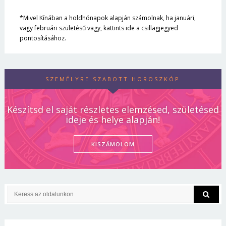
*Mivel Kínában a holdhónapok alapján számolnak, ha januári,
vagy februári születésű vagy, kattints ide a csillagjegyed
pontosításához.
SZEMÉLYRE SZABOTT HOROSZKÓP
Készítsd el saját részletes elemzésed, születésed
ideje és helye alapján!
KISZÁMOLOM