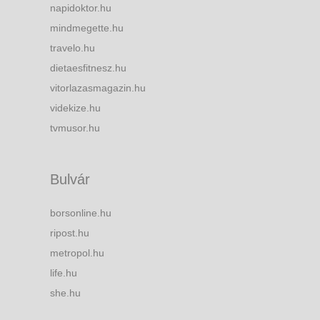
napidoktor.hu
mindmegette.hu
travelo.hu
dietaesfitnesz.hu
vitorlazasmagazin.hu
videkize.hu
tvmusor.hu
Bulvár
borsonline.hu
ripost.hu
metropol.hu
life.hu
she.hu