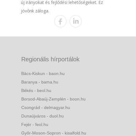
új irányokat és fejlődési lehetőségeket. Ez
jövőnk záloga.
Regionális hírportálok
Bács-Kiskun - baon.hu
Baranya - bama.hu
Békés - beol.hu
Borsod-Abaúj-Zemplén - boon.hu
Csongrád - delmagyar.hu
Dunaújváros - duol.hu
Fejér - feol.hu
Győr-Moson-Sopron - kisalfold.hu