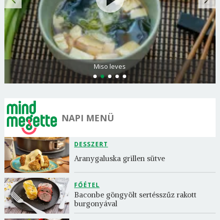
Miso leves
NAPI MENÜ
DESSZERT
Aranygaluska grillen sütve
FŐÉTEL
Baconbe göngyölt sertésszűz rakott 
burgonyával