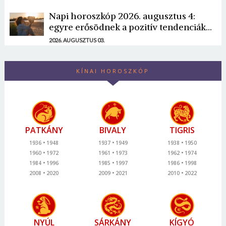
Napi horoszkóp 2026. augusztus 4:
egyre erősödnek a pozitív tendenciák...
2026. AUGUSZTUS 03.
KÍNAI HOROSZKÓP
PATKÁNY
BIVALY
TIGRIS
1936
1948
1937
1949
1938
1950
1960
1972
1961
1973
1962
1974
1984
1996
1985
1997
1986
1998
2008
2020
2009
2021
2010
2022
NYÚL
SÁRKÁNY
KÍGYÓ