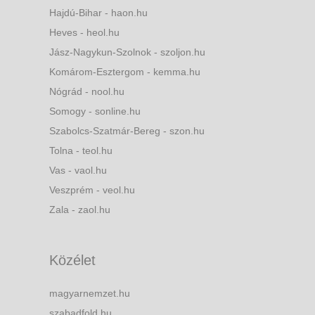
Hajdú-Bihar - haon.hu
Heves - heol.hu
Jász-Nagykun-Szolnok - szoljon.hu
Komárom-Esztergom - kemma.hu
Nógrád - nool.hu
Somogy - sonline.hu
Szabolcs-Szatmár-Bereg - szon.hu
Tolna - teol.hu
Vas - vaol.hu
Veszprém - veol.hu
Zala - zaol.hu
Közélet
magyarnemzet.hu
szabadfold.hu