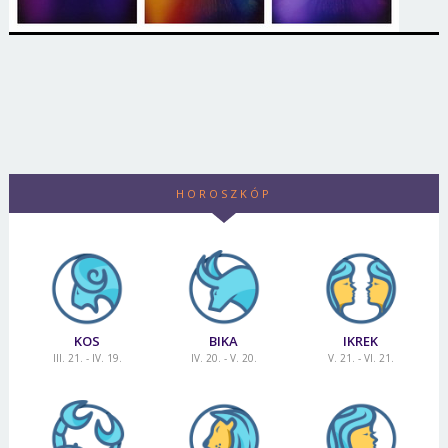
HOROSZKÓP
KOS
BIKA
IKREK
III. 21. - IV. 19.
IV. 20. - V. 20.
V. 21. - VI. 21.