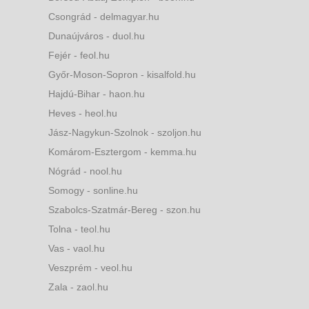
Csongrád - delmagyar.hu
Dunaújváros - duol.hu
Fejér - feol.hu
Győr-Moson-Sopron - kisalfold.hu
Hajdú-Bihar - haon.hu
Heves - heol.hu
Jász-Nagykun-Szolnok - szoljon.hu
Komárom-Esztergom - kemma.hu
Nógrád - nool.hu
Somogy - sonline.hu
Szabolcs-Szatmár-Bereg - szon.hu
Tolna - teol.hu
Vas - vaol.hu
Veszprém - veol.hu
Zala - zaol.hu