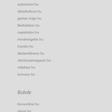
automotor.hu
lakaskultura.hu
gamer.origo.hu
likebalaton.hu
napidoktor.hu
mindmegette.hu
travelo.hu
dietaesfitnesz.hu
vitorlazasmagazin.hu
videkize.hu
tvmusor.hu
Bulvár
borsonline.hu
ripost.hu