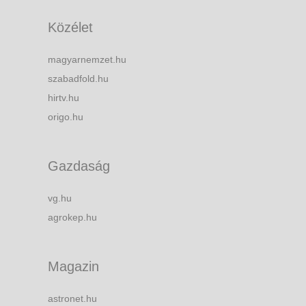
Közélet
magyarnemzet.hu
szabadfold.hu
hirtv.hu
origo.hu
Gazdaság
vg.hu
agrokep.hu
Magazin
astronet.hu