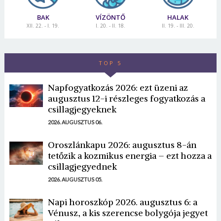
BAK
VÍZÖNTŐ
HALAK
XII. 22. - I. 19.
I. 20. - II. 18.
II. 19. - III. 20.
TOP 5
Napfogyatkozás 2026: ezt üzeni az
augusztus 12-i részleges fogyatkozás a
csillagjegyeknek
2026. AUGUSZTUS 06.
Oroszlánkapu 2026: augusztus 8-án
tetőzik a kozmikus energia – ezt hozza a
csillagjegyednek
2026. AUGUSZTUS 05.
Napi horoszkóp 2026. augusztus 6: a
Vénusz, a kis szerencse bolygója jegyet