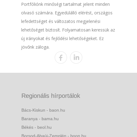
Portfóliónk minőségi tartalmat jelent minden
olvasó számára. Egyedülálló elérést, országos
lefedettséget és változatos megjelenési
lehetőséget biztosít. Folyamatosan keressük az
új irányokat és fejlődési lehetőségeket. Ez
jövőnk záloga.
Regionális hírportálok
Bács-Kiskun - baon.hu
Baranya - bama.hu
Békés - beol.hu
Borsod-Abaúj-Zemplén - boon.hu