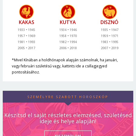
KAKAS
KUTYA
DISZNÓ
1933
1945
1934
1946
1935
1947
1957
1969
1958
1970
1959
1971
1981
1993
1982
1994
1983
1995
2005
2017
2006
2018
2007
2019
*Mivel Kínában a holdhónapok alapján számolnak, ha januári,
vagy februári születésű vagy, kattints ide a csillagjegyed
pontosításához.
SZEMÉLYRE SZABOTT HOROSZKÓP
Készítsd el saját részletes elemzésed, születésed
ideje és helye alapján!
KISZÁMOLOM