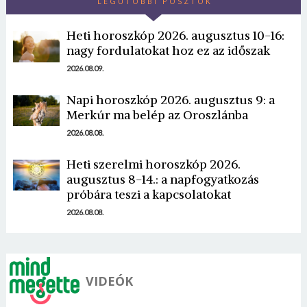
LEGUTÓBBI POSZTOK
Heti horoszkóp 2026. augusztus 10-16:
nagy fordulatokat hoz ez az időszak
2026.08.09.
Napi horoszkóp 2026. augusztus 9: a
Borsonline bejelentkezés
Merkúr ma belép az Oroszlánba
2026.08.08.
E-mail cím vagy felhasználónév
Heti szerelmi horoszkóp 2026.
augusztus 8-14.: a napfogyatkozás
Jelszó
próbára teszi a kapcsolatokat
2026.08.08.
Mégse
Bejelentkezés
VIDEÓK