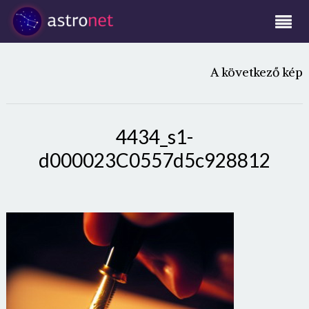
A következő kép
4434_s1-
d000023C0557d5c928812