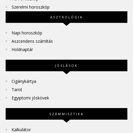
Szerelmi horoszkóp
ASZTROLÓGIA
Napi horoszkóp
Aszcendens számítás
Holdnaptár
JÓSLÁSOK
Cigánykártya
Tarot
Egyiptomi jóskövek
SZÁMMISZTIKA
Kalkulátor