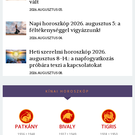
vált
2026. AUGUSZTUS 05.
Napi horoszkóp 2026. augusztus 5: a
féltékenységgel vigyázzunk!
2026. AUGUSZTUS 04.
Heti szerelmi horoszkóp 2026.
augusztus 8-14.: a napfogyatkozás
próbára teszi a kapcsolatokat
2026. AUGUSZTUS 08.
KÍNAI HOROSZKÓP
PATKÁNY
BIVALY
TIGRIS
1936
1948
1937
1949
1938
1950