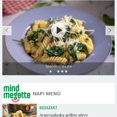
Spenótos tészta
NAPI MENÜ
DESSZERT
Aranygaluska grillen sütve