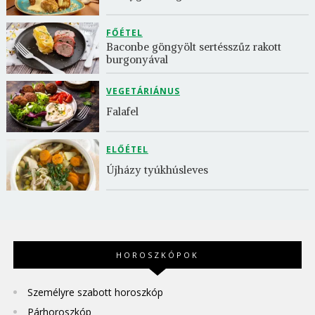
FŐÉTEL
Baconbe göngyölt sertésszűz rakott 
burgonyával
VEGETÁRIÁNUS
Falafel
ELŐÉTEL
Újházy tyúkhúsleves
HOROSZKÓPOK
Személyre szabott horoszkóp
Párhoroszkóp