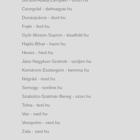
Borsod-Abaúj-Zemplén - boon.hu
Csongrád - delmagyar.hu
Dunaújváros - duol.hu
Fejér - feol.hu
Győr-Moson-Sopron - kisalfold.hu
Hajdú-Bihar - haon.hu
Heves - heol.hu
Jász-Nagykun-Szolnok - szoljon.hu
Komárom-Esztergom - kemma.hu
Nógrád - nool.hu
Somogy - sonline.hu
Szabolcs-Szatmár-Bereg - szon.hu
Tolna - teol.hu
Vas - vaol.hu
Veszprém - veol.hu
Zala - zaol.hu