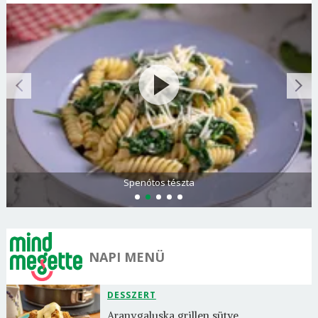
Spenótos tészta
NAPI MENÜ
DESSZERT
Aranygaluska grillen sütve