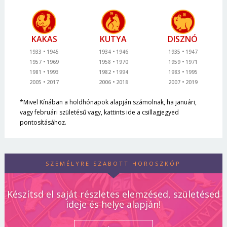
KAKAS
KUTYA
DISZNÓ
1933
1945
1934
1946
1935
1947
1957
1969
1958
1970
1959
1971
1981
1993
1982
1994
1983
1995
2005
2017
2006
2018
2007
2019
*Mivel Kínában a holdhónapok alapján számolnak, ha januári,
vagy februári születésű vagy, kattints ide a csillagjegyed
pontosításához.
SZEMÉLYRE SZABOTT HOROSZKÓP
Készítsd el saját részletes elemzésed, születésed
ideje és helye alapján!