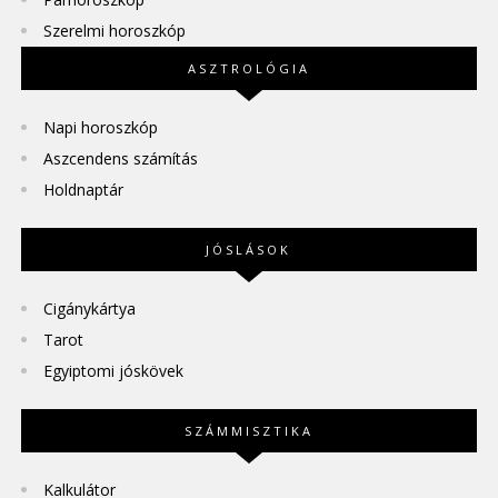
Szerelmi horoszkóp
ASZTROLÓGIA
Napi horoszkóp
Aszcendens számítás
Holdnaptár
JÓSLÁSOK
Cigánykártya
Tarot
Egyiptomi jóskövek
SZÁMMISZTIKA
Kalkulátor