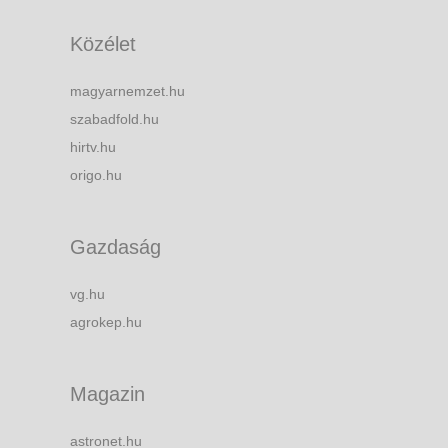
Közélet
magyarnemzet.hu
szabadfold.hu
hirtv.hu
origo.hu
Gazdaság
vg.hu
agrokep.hu
Magazin
astronet.hu