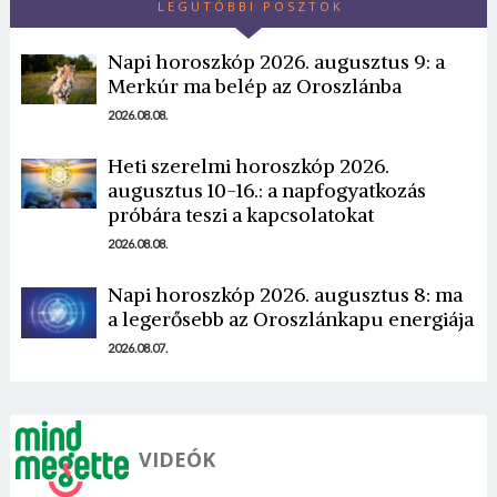
LEGUTÓBBI POSZTOK
Napi horoszkóp 2026. augusztus 9: a
Merkúr ma belép az Oroszlánba
2026.08.08.
Heti szerelmi horoszkóp 2026.
Borsonline bejelentkezés
augusztus 10-16.: a napfogyatkozás
próbára teszi a kapcsolatokat
E-mail cím vagy felhasználónév
2026.08.08.
Napi horoszkóp 2026. augusztus 8: ma
Jelszó
a legerősebb az Oroszlánkapu energiája
2026.08.07.
Mégse
Bejelentkezés
VIDEÓK