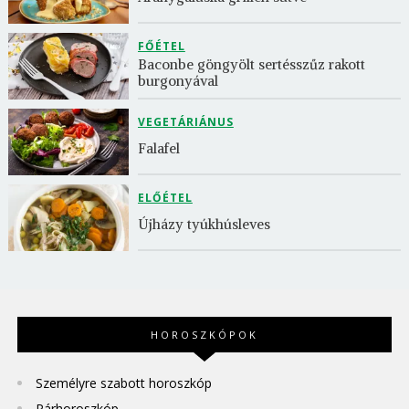
FŐÉTEL
Baconbe göngyölt sertésszűz rakott 
burgonyával
VEGETÁRIÁNUS
Falafel
ELŐÉTEL
Újházy tyúkhúsleves
HOROSZKÓPOK
Személyre szabott horoszkóp
Párhoroszkóp