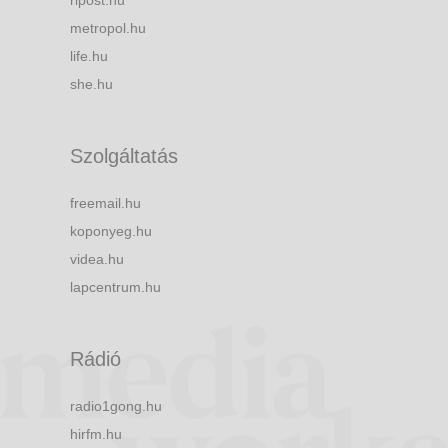
ripost.hu
metropol.hu
life.hu
she.hu
Szolgáltatás
freemail.hu
koponyeg.hu
videa.hu
lapcentrum.hu
Rádió
radio1gong.hu
hirfm.hu