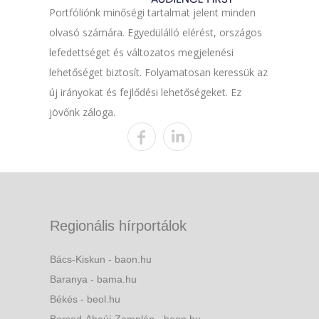
Portfóliónk minőségi tartalmat jelent minden
olvasó számára. Egyedülálló elérést, országos
lefedettséget és változatos megjelenési
lehetőséget biztosít. Folyamatosan keressük az
új irányokat és fejlődési lehetőségeket. Ez
jövőnk záloga.
Regionális hírportálok
Bács-Kiskun - baon.hu
Baranya - bama.hu
Békés - beol.hu