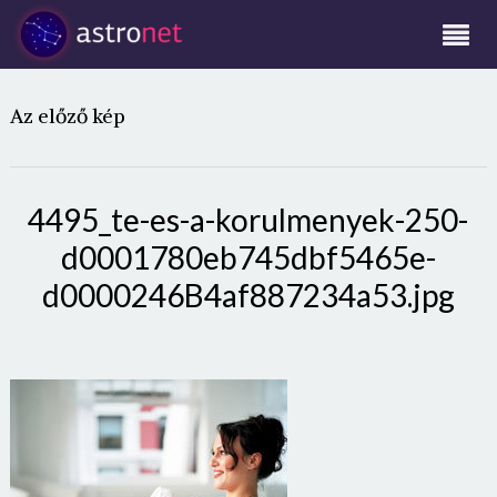
Az előző kép
4495_te-es-a-korulmenyek-250-
d0001780eb745dbf5465e-
d0000246B4af887234a53.jpg