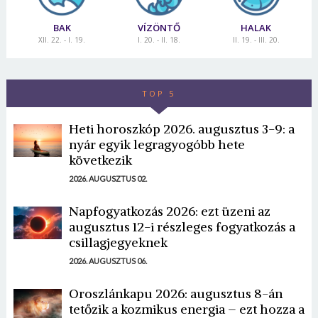
BAK
VÍZÖNTŐ
HALAK
XII. 22. - I. 19.
I. 20. - II. 18.
II. 19. - III. 20.
TOP 5
Heti horoszkóp 2026. augusztus 3-9: a
nyár egyik legragyogóbb hete
következik
2026. AUGUSZTUS 02.
Napfogyatkozás 2026: ezt üzeni az
augusztus 12-i részleges fogyatkozás a
csillagjegyeknek
2026. AUGUSZTUS 06.
Oroszlánkapu 2026: augusztus 8-án
tetőzik a kozmikus energia – ezt hozza a