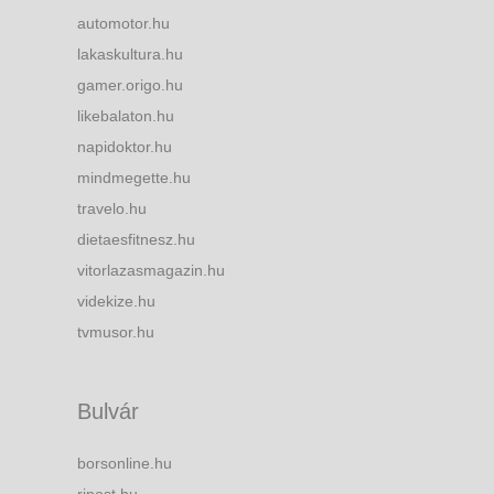
automotor.hu
lakaskultura.hu
gamer.origo.hu
likebalaton.hu
napidoktor.hu
mindmegette.hu
travelo.hu
dietaesfitnesz.hu
vitorlazasmagazin.hu
videkize.hu
tvmusor.hu
Bulvár
borsonline.hu