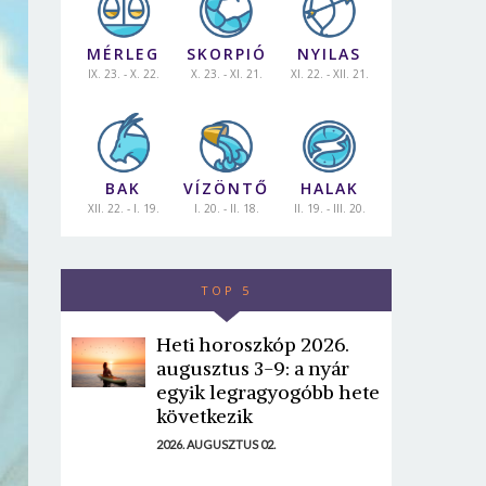
MÉRLEG
SKORPIÓ
NYILAS
IX. 23. - X. 22.
X. 23. - XI. 21.
XI. 22. - XII. 21.
BAK
VÍZÖNTŐ
HALAK
XII. 22. - I. 19.
I. 20. - II. 18.
II. 19. - III. 20.
TOP 5
Heti horoszkóp 2026.
augusztus 3-9: a nyár
egyik legragyogóbb hete
következik
2026. AUGUSZTUS 02.