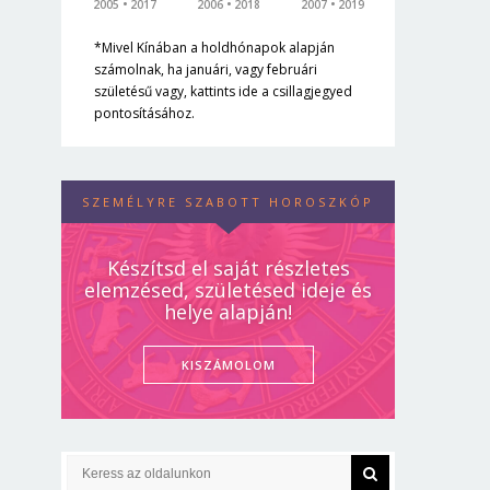
2005
2017
2006
2018
2007
2019
*Mivel Kínában a holdhónapok alapján
számolnak, ha januári, vagy februári
születésű vagy, kattints ide a csillagjegyed
pontosításához.
SZEMÉLYRE SZABOTT HOROSZKÓP
Készítsd el saját részletes
elemzésed, születésed ideje és
helye alapján!
KISZÁMOLOM