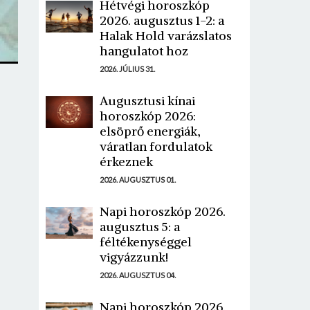
Hétvégi horoszkóp
2026. augusztus 1-2: a
Halak Hold varázslatos
hangulatot hoz
2026. JÚLIUS 31.
Augusztusi kínai
horoszkóp 2026:
elsöprő energiák,
váratlan fordulatok
érkeznek
2026. AUGUSZTUS 01.
Napi horoszkóp 2026.
augusztus 5: a
féltékenységgel
vigyázzunk!
2026. AUGUSZTUS 04.
Napi horoszkóp 2026.