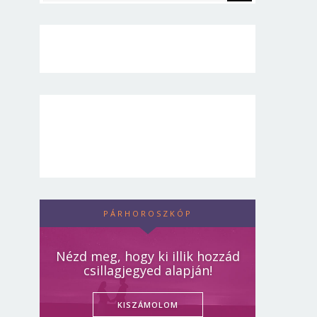
PÁRHOROSZKÓP
Nézd meg, hogy ki illik hozzád
csillagjegyed alapján!
KISZÁMOLOM