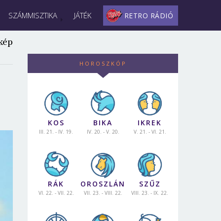
SZÁMMISZTIKA
JÁTÉK
RETRO RÁDIÓ
kép
HOROSZKÓP
KOS
BIKA
IKREK
III. 21. - IV. 19.
IV. 20. - V. 20.
V. 21. - VI. 21.
RÁK
OROSZLÁN
SZŰZ
VI. 22. - VII. 22.
VII. 23. - VIII. 22.
VIII. 23. - IX. 22.