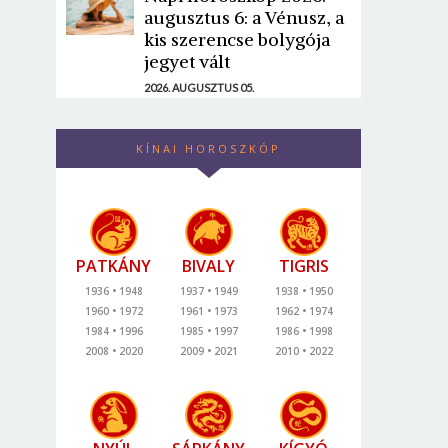
augusztus 6: a Vénusz, a
kis szerencse bolygója
jegyet vált
2026. AUGUSZTUS 05.
KÍNAI HOROSZKÓP
PATKÁNY
BIVALY
TIGRIS
1936
1948
1937
1949
1938
1950
1960
1972
1961
1973
1962
1974
1984
1996
1985
1997
1986
1998
2008
2020
2009
2021
2010
2022