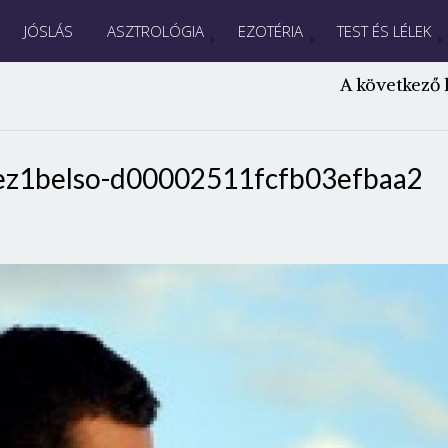
JÓSLÁS
ASZTROLÓGIA
EZOTÉRIA
TEST ÉS LÉLEK
A következő 
hez1belso-d00002511fcfb03efbaa2