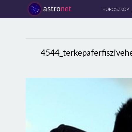
HOROSZKÓP
4544_terkepaferfiszive