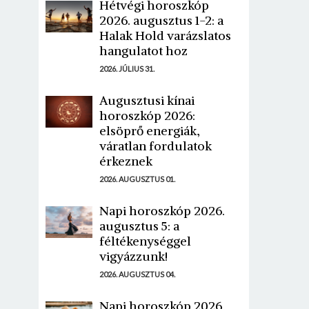
Hétvégi horoszkóp
2026. augusztus 1-2: a
Halak Hold varázslatos
hangulatot hoz
2026. JÚLIUS 31.
Augusztusi kínai
horoszkóp 2026:
elsöprő energiák,
váratlan fordulatok
érkeznek
2026. AUGUSZTUS 01.
Napi horoszkóp 2026.
augusztus 5: a
féltékenységgel
vigyázzunk!
2026. AUGUSZTUS 04.
Napi horoszkóp 2026.