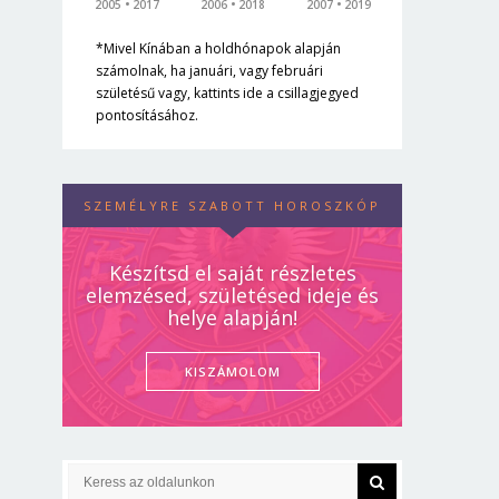
2005
2017
2006
2018
2007
2019
*Mivel Kínában a holdhónapok alapján
számolnak, ha januári, vagy februári
születésű vagy, kattints ide a csillagjegyed
pontosításához.
SZEMÉLYRE SZABOTT HOROSZKÓP
Készítsd el saját részletes
elemzésed, születésed ideje és
helye alapján!
KISZÁMOLOM