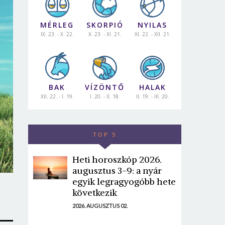
MÉRLEG
SKORPIÓ
NYILAS
IX. 23. - X. 22.
X. 23. - XI. 21.
XI. 22. - XII. 21.
BAK
VÍZÖNTŐ
HALAK
XII. 22. - I. 19.
I. 20. - II. 18.
II. 19. - III. 20.
TOP 5
Heti horoszkóp 2026.
augusztus 3-9: a nyár
egyik legragyogóbb hete
következik
2026. AUGUSZTUS 02.