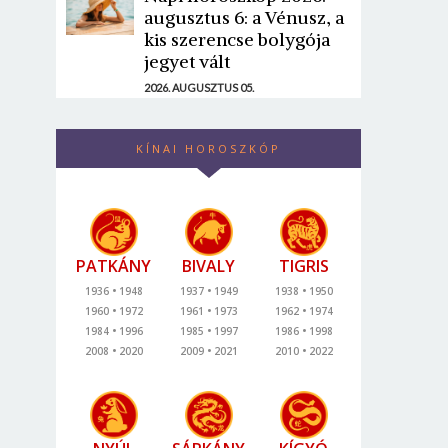
augusztus 6: a Vénusz, a
kis szerencse bolygója
jegyet vált
2026. AUGUSZTUS 05.
KÍNAI HOROSZKÓP
PATKÁNY
BIVALY
TIGRIS
1936
1948
1937
1949
1938
1950
1960
1972
1961
1973
1962
1974
1984
1996
1985
1997
1986
1998
2008
2020
2009
2021
2010
2022