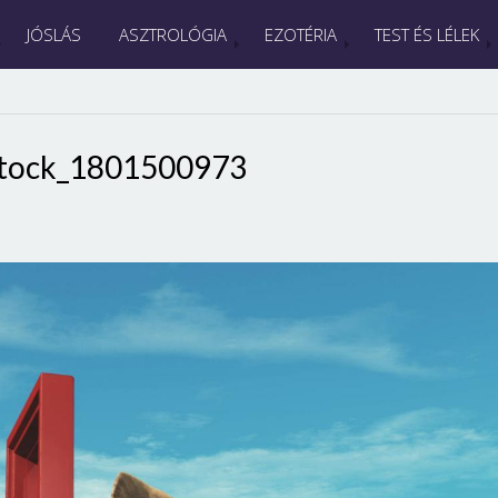
JÓSLÁS
ASZTROLÓGIA
EZOTÉRIA
TEST ÉS LÉLEK
stock_1801500973