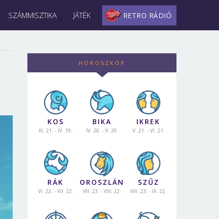
SZÁMMISZTIKA
JÁTÉK
RETRO RÁDIÓ
HOROSZKÓP
KOS
BIKA
IKREK
III. 21. - IV. 19.
IV. 20. - V. 20.
V. 21. - VI. 21.
RÁK
OROSZLÁN
SZŰZ
VI. 22. - VII. 22.
VII. 23. - VIII. 22.
VIII. 23. - IX. 22.