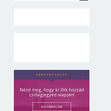
PÁRHOROSZKÓP
Nézd meg, hogy ki illik hozzád
csillagjegyed alapján!
KISZÁMOLOM