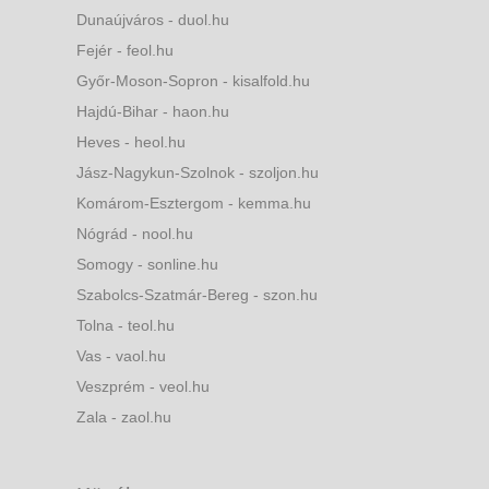
Dunaújváros - duol.hu
Fejér - feol.hu
Győr-Moson-Sopron - kisalfold.hu
Hajdú-Bihar - haon.hu
Heves - heol.hu
Jász-Nagykun-Szolnok - szoljon.hu
Komárom-Esztergom - kemma.hu
Nógrád - nool.hu
Somogy - sonline.hu
Szabolcs-Szatmár-Bereg - szon.hu
Tolna - teol.hu
Vas - vaol.hu
Veszprém - veol.hu
Zala - zaol.hu