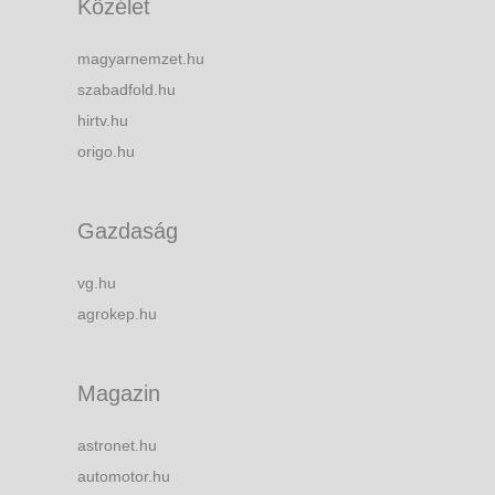
Közélet
magyarnemzet.hu
szabadfold.hu
hirtv.hu
origo.hu
Gazdaság
vg.hu
agrokep.hu
Magazin
astronet.hu
automotor.hu