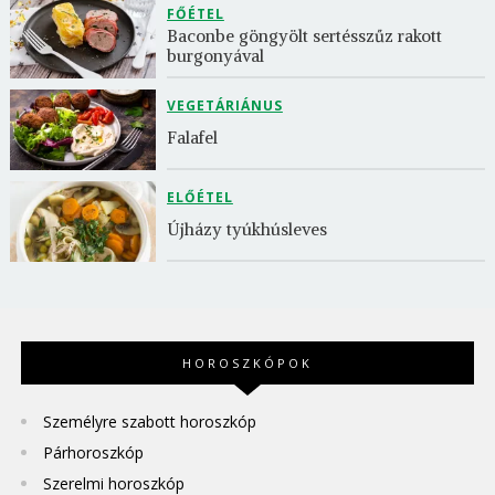
FŐÉTEL
Baconbe göngyölt sertésszűz rakott 
burgonyával
VEGETÁRIÁNUS
Falafel
ELŐÉTEL
Újházy tyúkhúsleves
HOROSZKÓPOK
Személyre szabott horoszkóp
Párhoroszkóp
Szerelmi horoszkóp