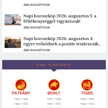
2026. AUGUSZTUS 05.
Napi horoszkóp 2026. augusztus 5: a
féltékenységgel vigyázzunk!
2026. AUGUSZTUS 04.
Napi horoszkóp 2026. augusztus 4:
egyre erősödnek a pozitív tendenciák...
2026. AUGUSZTUS 03.
KÍNAI HOROSZKÓP
PATKÁNY
BIVALY
TIGRIS
1936
1948
1937
1949
1938
1950
1960
1972
1961
1973
1962
1974