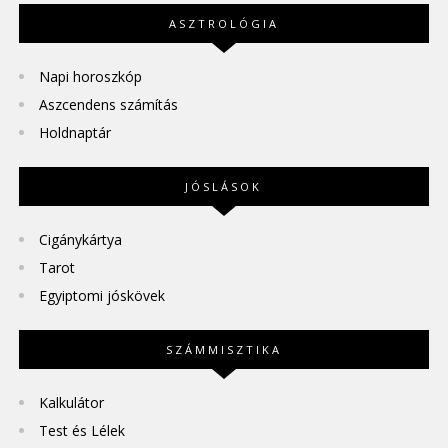
ASZTROLÓGIA
Napi horoszkóp
Aszcendens számítás
Holdnaptár
JÓSLÁSOK
Cigánykártya
Tarot
Egyiptomi jóskövek
SZÁMMISZTIKA
Kalkulátor
Test és Lélek