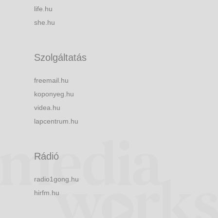
life.hu
she.hu
Szolgáltatás
freemail.hu
koponyeg.hu
videa.hu
lapcentrum.hu
Rádió
radio1gong.hu
hirfm.hu