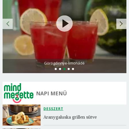
Görögdinnye-limonádé
NAPI MENÜ
DESSZERT
Aranygaluska grillen sütve