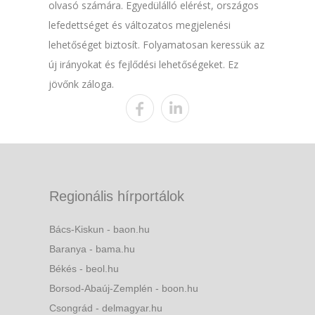
olvasó számára. Egyedülálló elérést, országos
lefedettséget és változatos megjelenési
lehetőséget biztosít. Folyamatosan keressük az
új irányokat és fejlődési lehetőségeket. Ez
jövőnk záloga.
Regionális hírportálok
Bács-Kiskun - baon.hu
Baranya - bama.hu
Békés - beol.hu
Borsod-Abaúj-Zemplén - boon.hu
Csongrád - delmagyar.hu