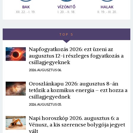
BAK
VÍZÖNTŐ
HALAK
XII. 22. - I. 19.
I. 20. - II. 18.
II. 19. - III. 20.
TOP 5
Napfogyatkozás 2026: ezt üzeni az
augusztus 12-i részleges fogyatkozás a
csillagjegyeknek
2026. AUGUSZTUS 06.
Oroszlánkapu 2026: augusztus 8-án
tetőzik a kozmikus energia – ezt hozza a
csillagjegyednek
2026. AUGUSZTUS 05.
Napi horoszkóp 2026. augusztus 6: a
Vénusz, a kis szerencse bolygója jegyet
vált