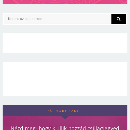
PÁRHOROSZKÓP
Nézd meg, hogy ki illik hozzád csillagjegyed