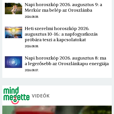
Napi horoszkóp 2026. augusztus 9: a
Merkúr ma belép az Oroszlánba
2026.08.08.
Heti szerelmi horoszkóp 2026.
augusztus 10-16.: a napfogyatkozás
Borsonline bejelentkezés
próbára teszi a kapcsolatokat
2026.08.08.
E-mail cím vagy felhasználónév
Napi horoszkóp 2026. augusztus 8: ma
a legerősebb az Oroszlánkapu energiája
Jelszó
2026.08.07.
Mégse
Bejelentkezés
VIDEÓK