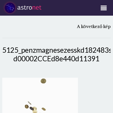
A következő kép
5125_penzmagnesezesskd182483s
d00002CCEd8e440d11391