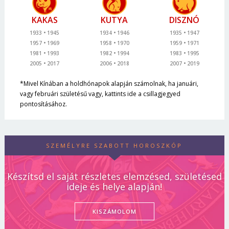
KAKAS
KUTYA
DISZNÓ
1933
1945
1934
1946
1935
1947
1957
1969
1958
1970
1959
1971
1981
1993
1982
1994
1983
1995
2005
2017
2006
2018
2007
2019
*Mivel Kínában a holdhónapok alapján számolnak, ha januári,
vagy februári születésű vagy, kattints ide a csillagjegyed
pontosításához.
SZEMÉLYRE SZABOTT HOROSZKÓP
Készítsd el saját részletes elemzésed, születésed
ideje és helye alapján!
KISZÁMOLOM