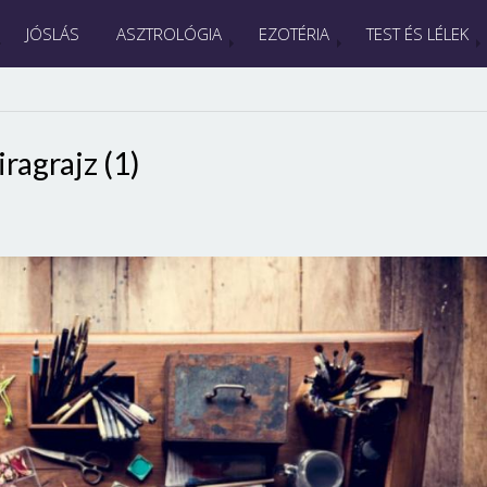
JÓSLÁS
ASZTROLÓGIA
EZOTÉRIA
TEST ÉS LÉLEK
iragrajz (1)