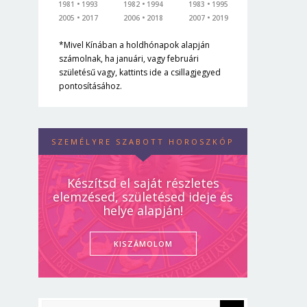
1981
1993
1982
1994
1983
1995
2005
2017
2006
2018
2007
2019
*Mivel Kínában a holdhónapok alapján
számolnak, ha januári, vagy februári
születésű vagy, kattints ide a csillagjegyed
pontosításához.
SZEMÉLYRE SZABOTT HOROSZKÓP
Készítsd el saját részletes
elemzésed, születésed ideje és
helye alapján!
KISZÁMOLOM