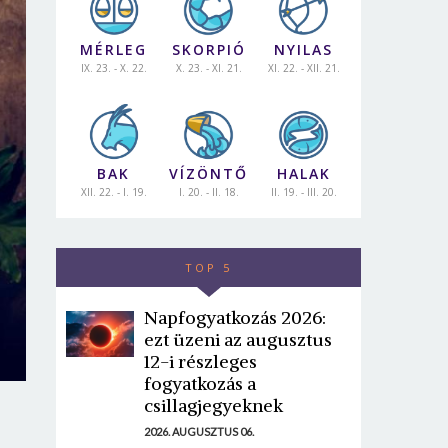
MÉRLEG
SKORPIÓ
NYILAS
IX. 23. - X. 22.
X. 23. - XI. 21.
XI. 22. - XII. 21.
BAK
VÍZÖNTŐ
HALAK
XII. 22. - I. 19.
I. 20. - II. 18.
II. 19. - III. 20.
TOP 5
Napfogyatkozás 2026:
ezt üzeni az augusztus
12-i részleges
fogyatkozás a
csillagjegyeknek
2026. AUGUSZTUS 06.