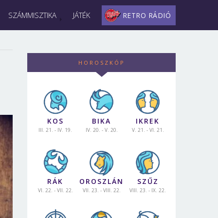
SZÁMMISZTIKA
JÁTÉK
RETRO RÁDIÓ
HOROSZKÓP
KOS
BIKA
IKREK
III. 21. - IV. 19.
IV. 20. - V. 20.
V. 21. - VI. 21.
RÁK
OROSZLÁN
SZŰZ
VI. 22. - VII. 22.
VII. 23. - VIII. 22.
VIII. 23. - IX. 22.