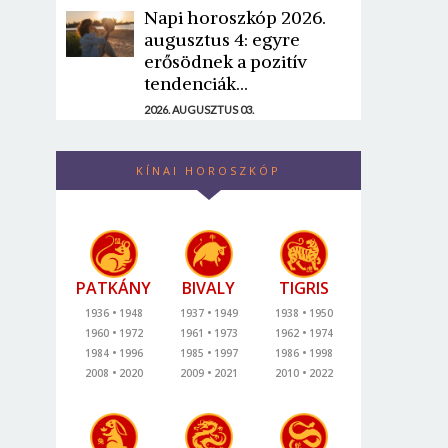
Napi horoszkóp 2026.
augusztus 4: egyre
erősödnek a pozitív
tendenciák...
2026. AUGUSZTUS 03.
KÍNAI HOROSZKÓP
PATKÁNY
BIVALY
TIGRIS
1936
1948
1937
1949
1938
1950
1960
1972
1961
1973
1962
1974
1984
1996
1985
1997
1986
1998
2008
2020
2009
2021
2010
2022