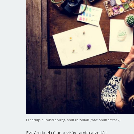
Ezt árulja el rólad a virág, amit rajzoltál! (fotó: Shutterstock)
Ezt árulja el rólad a virág, amit rajzoltál!